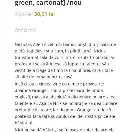
green, cartonat] /nou
Original
Current
30,91
lei
34,34
lei
price
price
was:
is:
34,34 lei.
30,91 lei.
Nicholas Allen e cel mai faimos puşti din şcoală: de
pildă, toţi elevii ştiu cum, în plină iarnă, Nick a
transformat sala de curs într-o insulă tropicală, iar
profesorii se străduiesc să lupte cu talentul său
vestit de a trage de timp la finalul orei, care-i face
să uite de tema pentru acasă.
Însă clasa a cincea vine cu o mare provocare:
doamna Granger, sobra profesoară de limba
engleză, maestra absolută a dicţionarelor, are şi ea
talentele ei. Aşa că Nick se hotărăşte să dea culoare
orelor plictisitoare, iar doamna Granger crede că
poate să facă faţă şuvoiului de idei năstruşnice ale
băiatului.
Nick nu se dă bătut şi se foloseşte chiar de armele