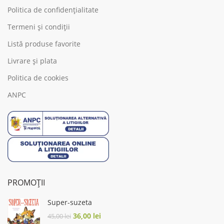
Politica de confidențialitate
Termeni și condiții
Listă produse favorite
Livrare și plata
Politica de cookies
ANPC
PROMOȚII
Super-suzeta
Original
Current
36,00
lei
45,00
lei