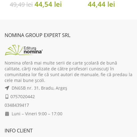
unei dive TV nu chiar atat
Original
Current
44,54
lei
44,44
lei
49,49
lei
de strălucitoare
price
price
was:
is:
49,49 lei.
44,54 lei.
NOMINA GROUP EXPERT SRL
Nomina oferă mai multe serii de carte școlară de bună
calitate, cărți realizate de către profesori cunoscuți în
comunitatea lor fie că sunt autori de manuale, fie că predau la
cele mai bune școli.
DN65B nr. 31, Bradu, Argeș
0757020442
0348439417
Luni – Vineri 9:00 – 17:00
INFO CLIENT