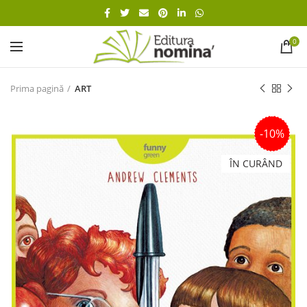
0
Prima pagină
ART
-10%
ÎN CURÂND