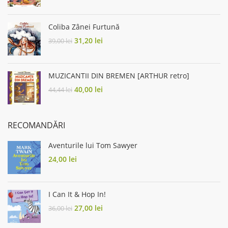
price
price
was:
is:
45,00 lei.
36,00 lei.
Coliba Zânei Furtună
Original
Current
31,20
lei
39,00
lei
price
price
was:
is:
39,00 lei.
31,20 lei.
MUZICANTII DIN BREMEN [ARTHUR retro]
Original
Current
40,00
lei
44,44
lei
price
price
was:
is:
44,44 lei.
40,00 lei.
RECOMANDĂRI
Aventurile lui Tom Sawyer
24,00
lei
I Can It & Hop In!
Original
Current
27,00
lei
36,00
lei
price
price
was:
is: