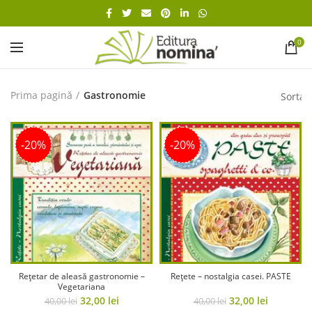
0
Prima pagină
Gastronomie
-20%
-20%
Rețetar de aleasă gastronomie –
Rețete – nostalgia casei. PASTE
Vegetariana
Original
Current
Original
Current
32,00
lei
32,00
lei
40,00
lei
40,00
lei
price
price
price
price