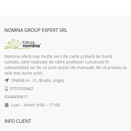
was:
is:
was:
is:
40,00 lei.
32,00 lei.
40,00 lei.
32,00 lei.
NOMINA GROUP EXPERT SRL
Nomina oferă mai multe serii de carte școlară de bună
calitate, cărți realizate de către profesori cunoscuți în
comunitatea lor fie că sunt autori de manuale, fie că predau la
cele mai bune școli.
DN65B nr. 31, Bradu, Argeș
0757020442
0348439417
Luni – Vineri 9:00 – 17:00
INFO CLIENT