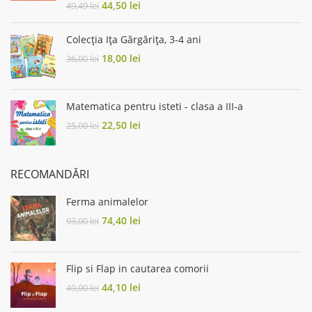
Original
Current
44,50
lei
49,49
lei
price
price
was:
is:
Colecția Ița Gărgărița, 3-4 ani
49,49 lei.
44,50 lei.
Original
Current
18,00
lei
36,00
lei
price
price
was:
is:
36,00 lei.
18,00 lei.
Matematica pentru isteti - clasa a III-a
Original
Current
22,50
lei
25,00
lei
price
price
was:
is:
25,00 lei.
22,50 lei.
RECOMANDĂRI
Ferma animalelor
Original
Current
74,40
lei
93,00
lei
price
price
was:
is:
93,00 lei.
74,40 lei.
Flip si Flap in cautarea comorii
Original
Current
44,10
lei
49,00
lei
price
price