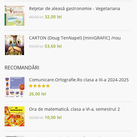
45,00 lei.
36,00 lei.
Rețetar de aleasă gastronomie - Vegetariana
Original
Current
32,00
lei
40,00
lei
price
price
was:
is:
40,00 lei.
32,00 lei.
CARTON (Doug TenNapel) [miniGRAFIC] /nou
Original
Current
53,60
lei
59,59
lei
price
price
was:
is:
59,59 lei.
53,60 lei.
RECOMANDĂRI
Comunicare.Ortografie.Ro clasa a III-a 2024-2025
26,00
lei
Ora de matematică, clasa a VI-a, semestrul 2
Original
Current
10,00
lei
20,00
lei
price
price
was:
is:
20,00 lei.
10,00 lei.