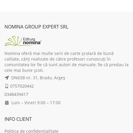
was:
is:
33,00 lei.
26,40 lei.
NOMINA GROUP EXPERT SRL
Nomina oferă mai multe serii de carte școlară de bună
calitate, cărți realizate de către profesori cunoscuți în
comunitatea lor fie că sunt autori de manuale, fie că predau la
cele mai bune școli.
DN65B nr. 31, Bradu, Argeș
0757020442
0348439417
Luni – Vineri 9:00 – 17:00
INFO CLIENT
Politica de confidențialitate