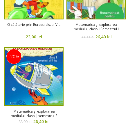
O călătorie prin Europa cls. a IV-a
Matematica și explorarea
mediului, clasa I Semestrul I
Original
Current
22,00
lei
26,40
lei
33,00
lei
price
price
was:
is:
-20%
33,00 lei.
26,40 lei.
Matematica și explorarea
mediului, clasa I, semestrul 2
Original
Current
26,40
lei
33,00
lei
price
price