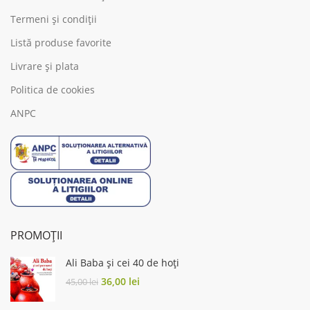
Termeni și condiții
Listă produse favorite
Livrare și plata
Politica de cookies
ANPC
PROMOȚII
Ali Baba și cei 40 de hoți
Original
Current
36,00
lei
45,00
lei
price
price
was:
is: