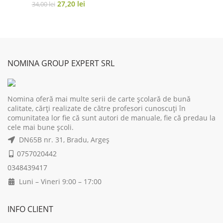
Original
Current
27,20
lei
34,00
lei
price
price
was:
is:
34,00 lei.
27,20 lei.
NOMINA GROUP EXPERT SRL
Nomina oferă mai multe serii de carte școlară de bună
calitate, cărți realizate de către profesori cunoscuți în
comunitatea lor fie că sunt autori de manuale, fie că predau la
cele mai bune școli.
DN65B nr. 31, Bradu, Argeș
0757020442
0348439417
Luni – Vineri 9:00 – 17:00
INFO CLIENT