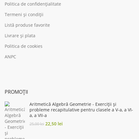
Politica de confidențialitate
Termeni și condiții
Listă produse favorite
Livrare și plata
Politica de cookies
ANPC
PROMOȚII
Aritmetică Algebră Geometrie - Exerciții și
probleme recapitulative pentru clasele a V-a, a VI-
a, a VII-a
Original
Current
22,50
lei
25,00
lei
price
price
was:
is: