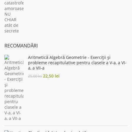
49,49 lei.
44,53 lei.
RECOMANDĂRI
Aritmetică Algebră Geometrie - Exerciții și
probleme recapitulative pentru clasele a V-a, a VI-
a, a VII-a
Original
Current
22,50
lei
25,00
lei
price
price
was:
is:
25,00 lei.
22,50 lei.