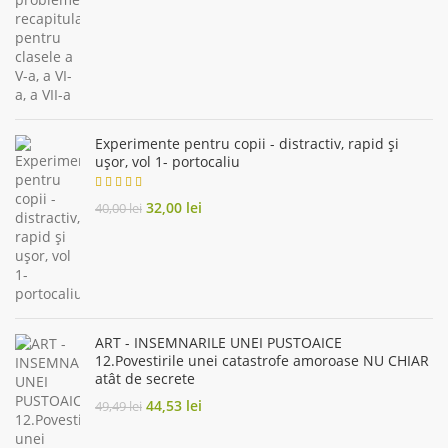
25,00 lei.
22,50 lei.
Experimente pentru copii - distractiv, rapid şi
uşor, vol 1- portocaliu
Original
Current
32,00
lei
40,00
lei
price
price
was:
is:
40,00 lei.
32,00 lei.
ART - INSEMNARILE UNEI PUSTOAICE
12.Povestirile unei catastrofe amoroase NU CHIAR
atât de secrete
Original
Current
44,53
lei
49,49
lei
price
price
was:
is: