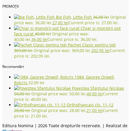
PROMOȚII
Big Fish, Little Fish
36,00
lei
Original
price was: 36,00 lei.
27,00
lei
Current price is: 27,00 lei.
Chiar si monstrii pot
face curat
40,00
lei
Original price was:
40,00 lei.
36,00
lei
Current price is: 36,00 lei.
Pachet Clasic pentru toti
369,00
lei
Original price was: 369,00 lei.
202,95
lei
Current
price is: 202,95 lei.
Recomandări
1984, George Orwell,
Rolcris
32,00
lei
Povestea Sfantului Nicolae
50,00
lei
Original price was: 50,00 lei.
40,00
lei
Current
price is: 40,00 lei.
Orthofrancais cls. 11-12
28,00
lei
Original price was: 28,00 lei.
21,00
lei
Current
price is: 21,00 lei.
Editura Nomina |
2026 Toate drepturile rezervate. | Realizat de