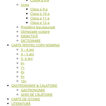
CLASA a 8-a
Liceu
Clasa a 9-a
Clasa a 10-a
Clasa a 11-a
Clasa a 12-a
Pregătire bacalaureat
Olimpiade școlare
DIDACTICĂ
DICȚIONARE
CARTE PENTRU COPII NOMINA
3 – 4 ani
4 – 5 ani
5- 6 ani
6+
7+
8+
9+
10+
GASTRONOMIE & CALATORIE
GASTRONOMIE
GHID DE CĂLĂTORIE
CARTE DE ISTORIE
LITERATURĂ