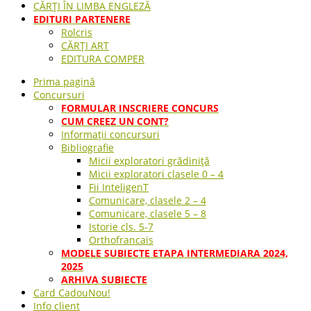
CĂRȚI ÎN LIMBA ENGLEZĂ
EDITURI PARTENERE
Rolcris
CĂRȚI ART
EDITURA COMPER
Prima pagină
Concursuri
FORMULAR INSCRIERE CONCURS
CUM CREEZ UN CONT?
Informații concursuri
Bibliografie
Micii exploratori grădiniță
Micii exploratori clasele 0 – 4
Fii InteligenT
Comunicare, clasele 2 – 4
Comunicare, clasele 5 – 8
Istorie cls. 5-7
Orthofrancais
MODELE SUBIECTE ETAPA INTERMEDIARA 2024,
2025
ARHIVA SUBIECTE
Card Cadou
Nou!
Info client