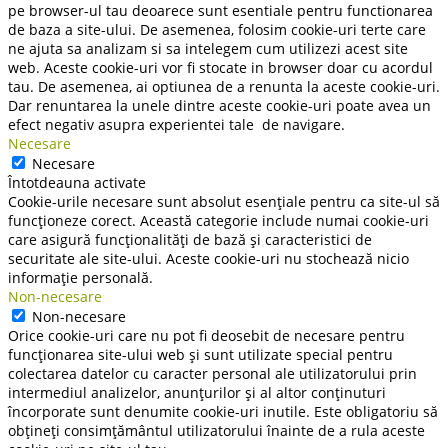
pe browser-ul tau deoarece sunt esentiale pentru functionarea
de baza a site-ului. De asemenea, folosim cookie-uri terte care
ne ajuta sa analizam si sa intelegem cum utilizezi acest site
web. Aceste cookie-uri vor fi stocate in browser doar cu acordul
tau. De asemenea, ai optiunea de a renunta la aceste cookie-uri.
Dar renuntarea la unele dintre aceste cookie-uri poate avea un
efect negativ asupra experientei tale de navigare.
Necesare
Necesare
Întotdeauna activate
Cookie-urile necesare sunt absolut esențiale pentru ca site-ul să
funcționeze corect. Această categorie include numai cookie-uri
care asigură funcționalități de bază și caracteristici de
securitate ale site-ului. Aceste cookie-uri nu stochează nicio
informație personală.
Non-necesare
Non-necesare
Orice cookie-uri care nu pot fi deosebit de necesare pentru
funcționarea site-ului web și sunt utilizate special pentru
colectarea datelor cu caracter personal ale utilizatorului prin
intermediul analizelor, anunțurilor și al altor conținuturi
încorporate sunt denumite cookie-uri inutile. Este obligatoriu să
obțineți consimțământul utilizatorului înainte de a rula aceste