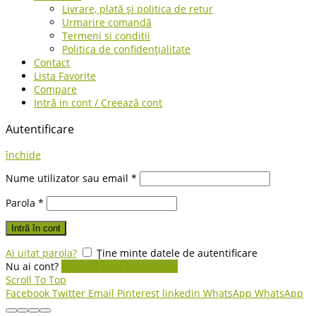
Livrare, plată și politica de retur
Urmarire comandă
Termeni si conditii
Politica de confidențialitate
Contact
Lista Favorite
Compare
Intră in cont / Creează cont
Autentificare
închide
Nume utilizator sau email
*
Parola
*
Intră în cont
Ai uitat parola?
Ține minte datele de autentificare
Nu ai cont?
Creează cont în magazin
Scroll To Top
Facebook
Twitter
Email
Pinterest
linkedin
WhatsApp
WhatsApp