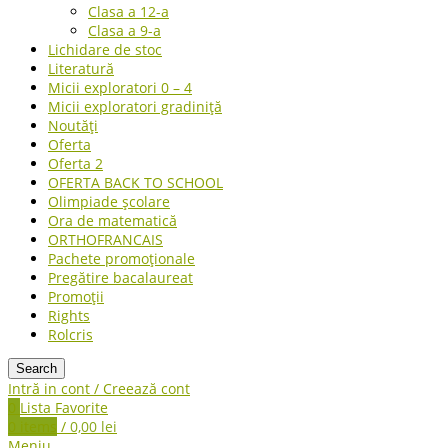
Clasa a 12-a
Clasa a 9-a
Lichidare de stoc
Literatură
Micii exploratori 0 – 4
Micii exploratori gradiniță
Noutăți
Oferta
Oferta 2
OFERTA BACK TO SCHOOL
Olimpiade școlare
Ora de matematică
ORTHOFRANCAIS
Pachete promoționale
Pregătire bacalaureat
Promoții
Rights
Rolcris
Search
Intră in cont / Creează cont
0
Lista Favorite
0
items
/
0,00
lei
Meniu