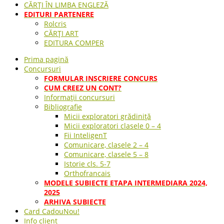
CĂRȚI ÎN LIMBA ENGLEZĂ
EDITURI PARTENERE
Rolcris
CĂRȚI ART
EDITURA COMPER
Prima pagină
Concursuri
FORMULAR INSCRIERE CONCURS
CUM CREEZ UN CONT?
Informații concursuri
Bibliografie
Micii exploratori grădiniță
Micii exploratori clasele 0 – 4
Fii InteligenT
Comunicare, clasele 2 – 4
Comunicare, clasele 5 – 8
Istorie cls. 5-7
Orthofrancais
MODELE SUBIECTE ETAPA INTERMEDIARA 2024,
2025
ARHIVA SUBIECTE
Card Cadou
Nou!
Info client