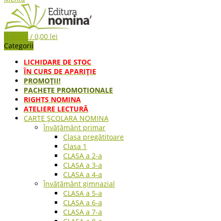
0
items
/
0,00
lei
Categorii
LICHIDARE DE STOC
ÎN CURS DE APARIŢIE
PROMOȚII!
PACHETE PROMOTIONALE
RIGHTS NOMINA
ATELIERE LECTURĂ
CARTE ŞCOLARA NOMINA
Învățământ primar
Clasa pregătitoare
Clasa 1
CLASA a 2-a
CLASA a 3-a
CLASA a 4-a
Învățământ gimnazial
CLASA a 5-a
CLASA a 6-a
CLASA a 7-a