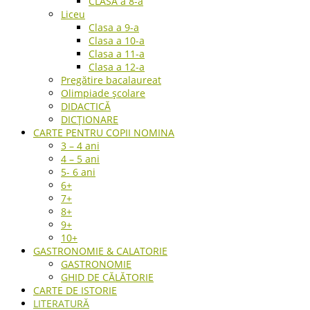
CLASA a 8-a
Liceu
Clasa a 9-a
Clasa a 10-a
Clasa a 11-a
Clasa a 12-a
Pregătire bacalaureat
Olimpiade școlare
DIDACTICĂ
DICȚIONARE
CARTE PENTRU COPII NOMINA
3 – 4 ani
4 – 5 ani
5- 6 ani
6+
7+
8+
9+
10+
GASTRONOMIE & CALATORIE
GASTRONOMIE
GHID DE CĂLĂTORIE
CARTE DE ISTORIE
LITERATURĂ