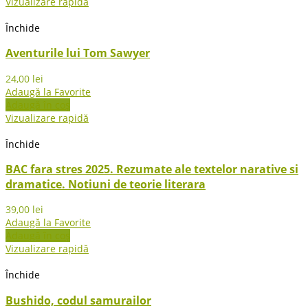
Vizualizare rapidă
Închide
Aventurile lui Tom Sawyer
24,00
lei
Adaugă la Favorite
Adaugă în coș
Vizualizare rapidă
Închide
BAC fara stres 2025. Rezumate ale textelor narative si
dramatice. Notiuni de teorie literara
39,00
lei
Adaugă la Favorite
Adaugă în coș
Vizualizare rapidă
Închide
Bushido, codul samurailor