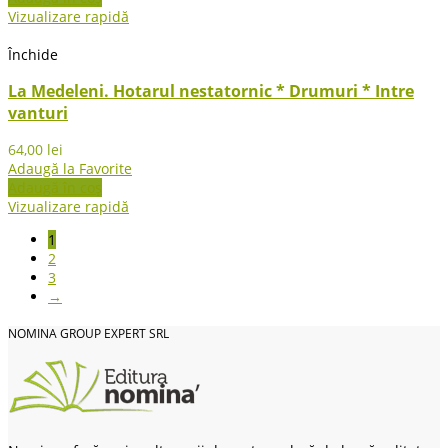
Vizualizare rapidă
Închide
La Medeleni. Hotarul nestatornic * Drumuri * Intre
vanturi
64,00
lei
Adaugă la Favorite
Adaugă în coș
Vizualizare rapidă
1
2
3
→
NOMINA GROUP EXPERT SRL