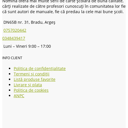
Nomina oferă mai multe serii de carte școlară de bună calitate,
cărți realizate de către profesori cunoscuți în comunitatea lor fie
că sunt autori de manuale, fie că predau la cele mai bune școli.
DN65B nr. 31, Bradu, Argeș
0757020442
0348439417
Luni – Vineri 9:00 – 17:00
INFO CLIENT
Politica de confidențialitate
Termeni și condiții
Listă produse favorite
Livrare și plata
Politica de cookies
ANPC