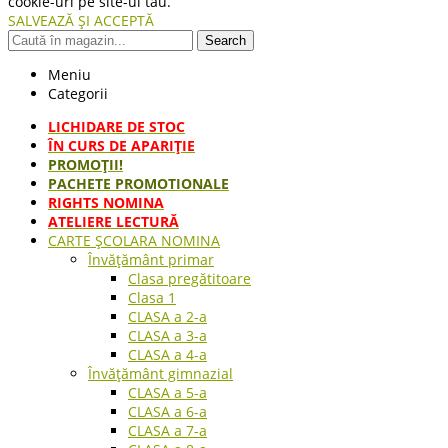
cookie-uri pe site-ul tau.
SALVEAZĂ ȘI ACCEPTĂ
Search
Meniu
Categorii
LICHIDARE DE STOC
ÎN CURS DE APARIŢIE
PROMOȚII!
PACHETE PROMOTIONALE
RIGHTS NOMINA
ATELIERE LECTURĂ
CARTE ŞCOLARA NOMINA
Învățământ primar
Clasa pregătitoare
Clasa 1
CLASA a 2-a
CLASA a 3-a
CLASA a 4-a
Învățământ gimnazial
CLASA a 5-a
CLASA a 6-a
CLASA a 7-a