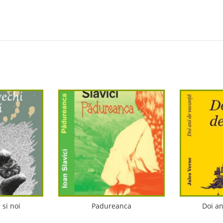
 si noi
Padureanca
Doi an