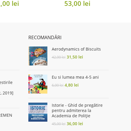
2,00
lei
53,00
lei
RECOMANDĂRI
Aerodynamics of Biscuits
Original
Current
31,50
lei
42,00
lei
rent
price
price
ce
was:
is:
42,00 lei.
31,50 lei.
Eu si lumea mea 4-5 ani
00 lei.
stirile
Original
Current
4,80
lei
6,00
lei
price
price
t, 2019]
was:
is:
rent
6,00 lei.
4,80 lei.
Istorie - Ghid de pregătire
ce
pentru admiterea la
BREMEN
Academia de Poliţie
54 lei.
Original
Current
36,00
lei
45,00
lei
rent
price
price