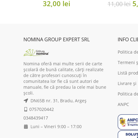
O
32,00
lei
5
11,00
lei
p
w
11
NOMINA GROUP EXPERT SRL
INFO CL
Politica d
Termeni și
Nomina oferă mai multe serii de carte
școlară de bună calitate, cărți realizate
Listă prod
de către profesori cunoscuți în
comunitatea lor fie că sunt autori de
Livrare și
manuale, fie că predau la cele mai bune
școli.
Politica d
DN65B nr. 31, Bradu, Argeș
ANPC
0757020442
0348439417
Luni – Vineri 9:00 – 17:00