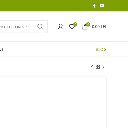
0
0
0,00
LEI
ZĂ CATEGORIA
CT
BLOG