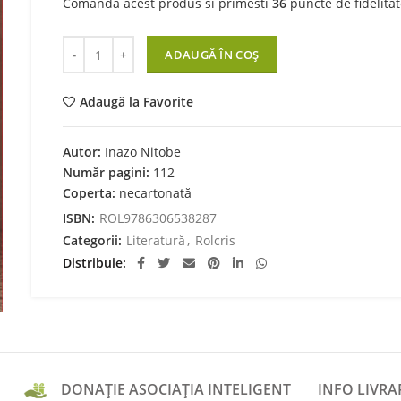
Comanda acest produs si primesti
36
puncte de fidelitat
Cantitate Bushido, codul samurailor
ADAUGĂ ÎN COȘ
Adaugă la Favorite
Autor:
Inazo Nitobe
Număr pagini:
112
Coperta:
necartonată
ISBN:
ROL9786306538287
Categorii:
Literatură
,
Rolcris
Distribuie
DONAȚIE ASOCIAȚIA INTELIGENT
INFO LIVRA