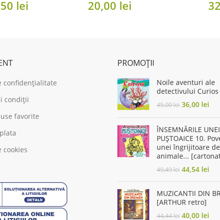
riginal
Current
,50
lei
20,00
lei
3
rice
price
as:
is:
,00 lei.
5,50 lei.
IENT
PROMOȚII
Noile aventuri ale
e confidențialitate
detectivului Curios
 condiții
Original
Cur
36,00
lei
45,00
lei
price
pri
use favorite
was:
is:
ÎNSEMNĂRILE UNEI
45,00 lei.
36,
 plata
PUȘTOAICE 10. Pove
unei îngrijitoare de
e cookies
animale... [cartona
Original
Cur
44,54
lei
49,49
lei
price
pri
was:
is:
MUZICANTII DIN 
49,49 lei.
44,
[ARTHUR retro]
Original
Cur
40,00
lei
44,44
lei