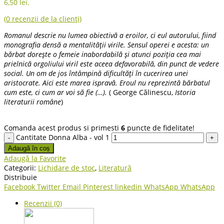
6,50 lei.
(
0
recenzii de la clienți)
Romanul descrie nu lumea obiectivă a eroilor, ci eul autorului, fiind
monografia densă a mentalităţii virile. Sensul operei e acesta: un
bărbat doreşte o femeie inabordabilă şi atunci poziţia cea mai
prielnică orgoliului viril este aceea defavorabilă, din punct de vedere
social. Un om de jos întâmpină dificultăţi în cucerirea unei
aristocrate. Aici este marea ispravă. Eroul nu reprezintă bărbatul
cum este, ci cum ar voi să fie (…).
( George Călinescu,
Istoria
literaturii române
)
Comanda acest produs si primesti
6
puncte de fidelitate!
Cantitate Donna Alba - vol 1
Adaugă în coș
Adaugă la Favorite
Categorii:
Lichidare de stoc
,
Literatură
Distribuie
Facebook
Twitter
Email
Pinterest
linkedin
WhatsApp
WhatsApp
Recenzii (0)