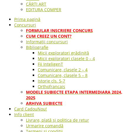
CĂRȚI ART
EDITURA COMPER
Prima pagină
Concursuri
FORMULAR INSCRIERE CONCURS
CUM CREEZ UN CONT?
Informații concursuri
Bibliografie
Micii exploratori grădiniță
Micii exploratori clasele 0 – 4
Fii InteligenT
Comunicare, clasele 2 – 4
Comunicare, clasele 5 – 8
Istorie cls. 5-7
Orthofrancais
MODELE SUBIECTE ETAPA INTERMEDIARA 2024,
2025
ARHIVA SUBIECTE
Card Cadou
Nou!
Info client
Livrare, plată și politica de retur
Urmarire comandă
Termeni si conditii