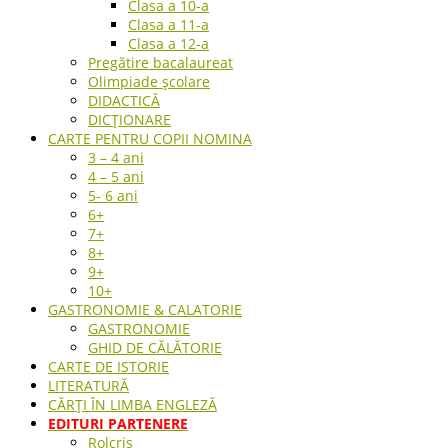
Clasa a 10-a
Clasa a 11-a
Clasa a 12-a
Pregătire bacalaureat
Olimpiade școlare
DIDACTICĂ
DICȚIONARE
CARTE PENTRU COPII NOMINA
3 – 4 ani
4 – 5 ani
5- 6 ani
6+
7+
8+
9+
10+
GASTRONOMIE & CALATORIE
GASTRONOMIE
GHID DE CĂLĂTORIE
CARTE DE ISTORIE
LITERATURĂ
CĂRȚI ÎN LIMBA ENGLEZĂ
EDITURI PARTENERE
Rolcris