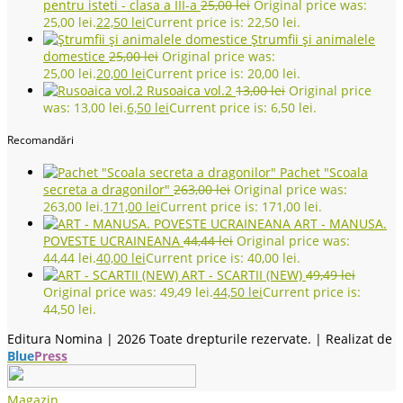
pentru isteti - clasa a III-a
25,00
lei
Original price was:
25,00 lei.
22,50
lei
Current price is: 22,50 lei.
Ștrumfii și animalele
domestice
25,00
lei
Original price was:
25,00 lei.
20,00
lei
Current price is: 20,00 lei.
Rusoaica vol.2
13,00
lei
Original price
was: 13,00 lei.
6,50
lei
Current price is: 6,50 lei.
Recomandări
Pachet "Scoala
secreta a dragonilor"
263,00
lei
Original price was:
263,00 lei.
171,00
lei
Current price is: 171,00 lei.
ART - MANUSA.
POVESTE UCRAINEANA
44,44
lei
Original price was:
44,44 lei.
40,00
lei
Current price is: 40,00 lei.
ART - SCARTII (NEW)
49,49
lei
Original price was: 49,49 lei.
44,50
lei
Current price is:
44,50 lei.
Editura Nomina |
2026 Toate drepturile rezervate. | Realizat de
Blue
Press
Magazin