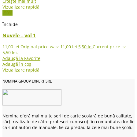
Citește mai mult
Vizualizare rapidă
-50%
Închide
Nuvele – vol 1
11,00
lei
Original price was: 11,00 lei.
5,50
lei
Current price is:
5,50 lei.
Adaugă la Favorite
Adaugă în coș
Vizualizare rapidă
NOMINA GROUP EXPERT SRL
Nomina oferă mai multe serii de carte școlară de bună calitate,
cărți realizate de către profesori cunoscuți în comunitatea lor fie
că sunt autori de manuale, fie că predau la cele mai bune școli.