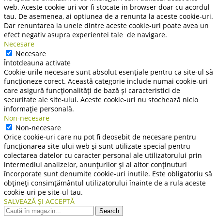
web. Aceste cookie-uri vor fi stocate in browser doar cu acordul
tau. De asemenea, ai optiunea de a renunta la aceste cookie-uri.
Dar renuntarea la unele dintre aceste cookie-uri poate avea un
efect negativ asupra experientei tale de navigare.
Necesare
Necesare
Întotdeauna activate
Cookie-urile necesare sunt absolut esențiale pentru ca site-ul să
funcționeze corect. Această categorie include numai cookie-uri
care asigură funcționalități de bază și caracteristici de
securitate ale site-ului. Aceste cookie-uri nu stochează nicio
informație personală.
Non-necesare
Non-necesare
Orice cookie-uri care nu pot fi deosebit de necesare pentru
funcționarea site-ului web și sunt utilizate special pentru
colectarea datelor cu caracter personal ale utilizatorului prin
intermediul analizelor, anunțurilor și al altor conținuturi
încorporate sunt denumite cookie-uri inutile. Este obligatoriu să
obțineți consimțământul utilizatorului înainte de a rula aceste
cookie-uri pe site-ul tau.
SALVEAZĂ ȘI ACCEPTĂ
Search