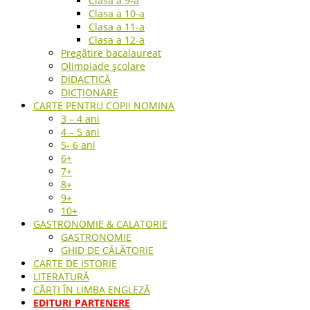
Clasa a 9-a
Clasa a 10-a
Clasa a 11-a
Clasa a 12-a
Pregătire bacalaureat
Olimpiade școlare
DIDACTICĂ
DICȚIONARE
CARTE PENTRU COPII NOMINA
3 – 4 ani
4 – 5 ani
5- 6 ani
6+
7+
8+
9+
10+
GASTRONOMIE & CALATORIE
GASTRONOMIE
GHID DE CĂLĂTORIE
CARTE DE ISTORIE
LITERATURĂ
CĂRȚI ÎN LIMBA ENGLEZĂ
EDITURI PARTENERE