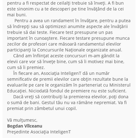
pentru a fi respectat de ceilalți trebuie să înveți. A fi bun
este sinonim cu a te descoperi pe tine învățând de la cei
mai buni.
Pentru a avea un randament în învățare, pentru a putea
să îndrepți sau să optimizezi anumite aspecte ale învățării
trebuie să dai teste. Fiecare test presupune un pas
important în cunoaștere. Fiecare testare presupune munca
zecilor de profesori care măsoară randamentul elevilor
participanți la Concursurile Naționale organizate anual.
Când am înființat aceste concursuri m-am gândit la
elevii care vor să învețe bine, cum să îi motivez mai bine,
cum să îi premiez.
În fiecare an, Asociația InteligenT dă un număr
semnificativ de premii elevilor care obțin rezultate bune la
evaluarile pe care le organizăm în parteneriat cu Ministerul
Educației. Niciodată fondul de premiere nu este suficient.
Dacă vreți să contribuiți la premierea elevilor, poți dona
o sumă de bani. Gestul tău nu va rămâne nepremiat. Va fi
premiat prin zâmbetul unui copil.
Vă mulțumesc,
Bogdan Vîlceanu
Președinte Asociația InteligenT