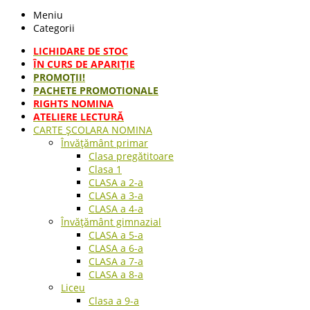
Meniu
Categorii
LICHIDARE DE STOC
ÎN CURS DE APARIŢIE
PROMOȚII!
PACHETE PROMOTIONALE
RIGHTS NOMINA
ATELIERE LECTURĂ
CARTE ŞCOLARA NOMINA
Învățământ primar
Clasa pregătitoare
Clasa 1
CLASA a 2-a
CLASA a 3-a
CLASA a 4-a
Învățământ gimnazial
CLASA a 5-a
CLASA a 6-a
CLASA a 7-a
CLASA a 8-a
Liceu
Clasa a 9-a