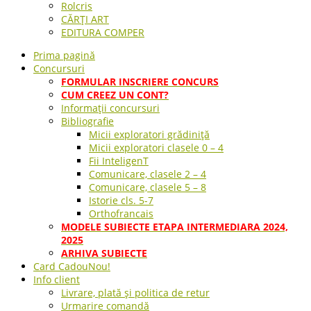
Rolcris
CĂRȚI ART
EDITURA COMPER
Prima pagină
Concursuri
FORMULAR INSCRIERE CONCURS
CUM CREEZ UN CONT?
Informații concursuri
Bibliografie
Micii exploratori grădiniță
Micii exploratori clasele 0 – 4
Fii InteligenT
Comunicare, clasele 2 – 4
Comunicare, clasele 5 – 8
Istorie cls. 5-7
Orthofrancais
MODELE SUBIECTE ETAPA INTERMEDIARA 2024,
2025
ARHIVA SUBIECTE
Card Cadou
Nou!
Info client
Livrare, plată și politica de retur
Urmarire comandă