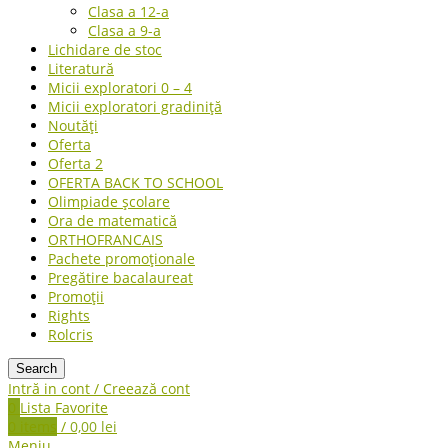
Clasa a 12-a
Clasa a 9-a
Lichidare de stoc
Literatură
Micii exploratori 0 – 4
Micii exploratori gradiniță
Noutăți
Oferta
Oferta 2
OFERTA BACK TO SCHOOL
Olimpiade școlare
Ora de matematică
ORTHOFRANCAIS
Pachete promoționale
Pregătire bacalaureat
Promoții
Rights
Rolcris
Search
Intră in cont / Creează cont
0
Lista Favorite
0
items
/
0,00
lei
Meniu