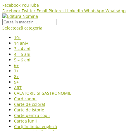
Facebook
YouTube
Facebook
Twitter
Email
Pinterest
linkedin
WhatsApp
WhatsApp
Selectează categoria
10+
14 ani+
3 – 4 ani
4 – 5 ani
5 – 6 ani
6+
7+
8+
9+
ART
CALATORIE SI GASTRONOMIE
Card cadou
Carte de colorat
Carte de istorie
Carte pentru copii
Cartea lunii
Carți în limba engleză