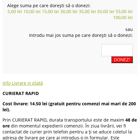
Alege suma pe care dorești să o donezi:
5,00
lei
10,00
lei
15,00
lei
30,00
lei
35,00
lei
50,00
lei
55,00
lei
100,00
lei
sau
Introdu mai jos suma pe care dorești să o donezi:
Info Livrare și plată
CURIERAT RAPID
Cost livrare: 14.50 lei (gratuit pentru comenzi mai mari de 200
lei).
Prin CURIERAT RAPID
,
durata transportului este de maxim
48 de
ore
din momentul expedierii comenzii. În ziua livrării, vei fi
contactat de curier prin telefon pentru a ți se aduce coletul la
adresa de livrare pe care ai introdus-o in formular. Este