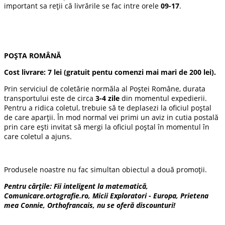
important sa reții că livrările se fac intre orele
09-17
.
POȘTA ROMÂNĂ
Cost livrare:
7 lei
(gratuit pentu comenzi mai mari de 200 lei).
Prin serviciul de coletărie normăla al Poștei Române, durata
transportului este de circa
3-4 zile
din momentul expedierii.
Pentru a ridica coletul, trebuie să te deplasezi la oficiul poștal
de care aparții. În mod normal vei primi un aviz in cutia postală
prin care ești invitat să mergi la oficiul poștal în momentul în
care coletul a ajuns.
Produsele noastre nu fac simultan obiectul a două promoții.
Pentru cărțile: Fii inteligent la matematică,
Comunicare.ortografie.ro, Micii Exploratori - Europa, Prietena
mea Connie, Orthofrancais, nu se oferă discounturi!