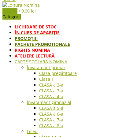
0
items
/
0,00
lei
Categorii
LICHIDARE DE STOC
ÎN CURS DE APARIŢIE
PROMOȚII!
PACHETE PROMOTIONALE
RIGHTS NOMINA
ATELIERE LECTURĂ
CARTE ŞCOLARA NOMINA
Învățământ primar
Clasa pregătitoare
Clasa 1
CLASA a 2-a
CLASA a 3-a
CLASA a 4-a
Învățământ gimnazial
CLASA a 5-a
CLASA a 6-a
CLASA a 7-a
CLASA a 8-a
Liceu