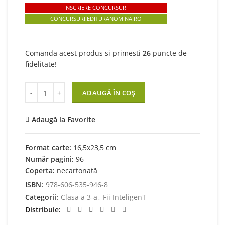
INSCRIERE CONCURSURI
CONCURSURI.EDITURANOMINA.RO
Comanda acest produs si primesti
26
puncte de
fidelitate!
Cantitate Fii InteligenT… la matematică, clasa a III-a
ADAUGĂ ÎN COȘ
Adaugă la Favorite
Format carte:
16,5x23,5 cm
Număr pagini:
96
Coperta:
necartonată
ISBN:
978-606-535-946-8
Categorii:
Clasa a 3-a
,
Fii InteligenT
Distribuie