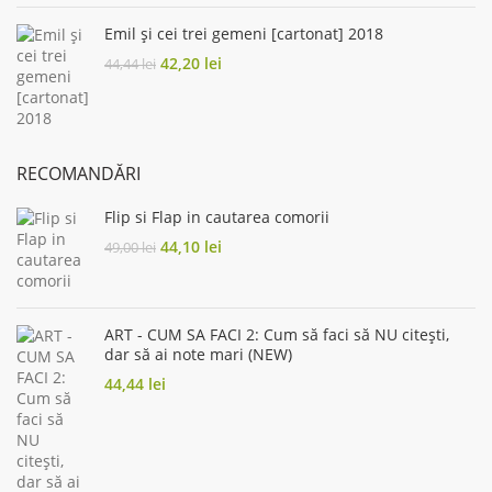
Emil și cei trei gemeni [cartonat] 2018
Original
Current
42,20
lei
44,44
lei
price
price
was:
is:
44,44 lei.
42,20 lei.
RECOMANDĂRI
Flip si Flap in cautarea comorii
Original
Current
44,10
lei
49,00
lei
price
price
was:
is:
49,00 lei.
44,10 lei.
ART - CUM SA FACI 2: Cum să faci să NU citești,
dar să ai note mari (NEW)
44,44
lei