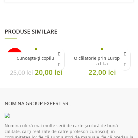
PRODUSE SIMILARE
-20%
Cunoaște-ți copilul
O călătorie prin Europa cls.
a III-a
Original
Current
20,00
lei
22,00
lei
25,00
lei
price
price
was:
is:
25,00 lei.
20,00 lei.
NOMINA GROUP EXPERT SRL
Nomina oferă mai multe serii de carte școlară de bună
calitate, cărți realizate de către profesori cunoscuți în
comunitatea lor fie că sunt autori de manuale, fie că predau la