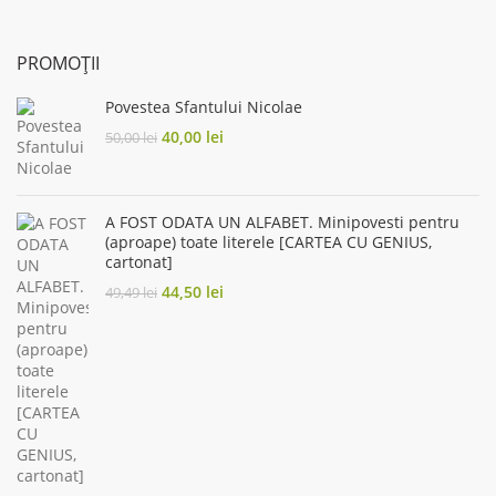
PROMOȚII
Povestea Sfantului Nicolae
Original
Current
40,00
lei
50,00
lei
price
price
was:
is:
50,00 lei.
40,00 lei.
A FOST ODATA UN ALFABET. Minipovesti pentru
(aproape) toate literele [CARTEA CU GENIUS,
cartonat]
Original
Current
44,50
lei
49,49
lei
price
price
was:
is:
49,49 lei.
44,50 lei.