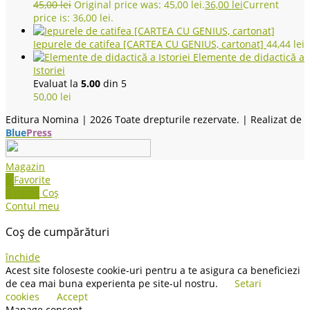
45,00
lei
Original price was: 45,00 lei.
36,00
lei
Current
price is: 36,00 lei.
Iepurele de catifea [CARTEA CU GENIUS, cartonat]
44,44
lei
Elemente de didactică a
Istoriei
Evaluat la
5.00
din 5
50,00
lei
Editura Nomina |
2026 Toate drepturile rezervate. | Realizat de
Blue
Press
Magazin
0
Favorite
0
items
Coș
Contul meu
Coș de cumpărături
închide
Acest site foloseste cookie-uri pentru a te asigura ca beneficiezi
de cea mai buna experienta pe site-ul nostru.
Setari
cookies
Accept
Manage consent