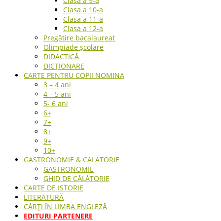
Clasa a 9-a
Clasa a 10-a
Clasa a 11-a
Clasa a 12-a
Pregătire bacalaureat
Olimpiade școlare
DIDACTICĂ
DICȚIONARE
CARTE PENTRU COPII NOMINA
3 – 4 ani
4 – 5 ani
5- 6 ani
6+
7+
8+
9+
10+
GASTRONOMIE & CALATORIE
GASTRONOMIE
GHID DE CĂLĂTORIE
CARTE DE ISTORIE
LITERATURĂ
CĂRȚI ÎN LIMBA ENGLEZĂ
EDITURI PARTENERE