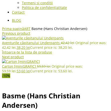
Termeni si conditii
Politica de confidențialitate
Contact
BLOG
Prima pagină
ART
Basme (Hans Christian Andersen)
Previous product
Aventurile căpitanului Underpants
42,42
lei
Original price was:
42,42 lei.
38,20
lei
Current price is: 38,20 lei.
Întoarce-te la lista de produse
Next product
Carton [miniGRAFIC]
59,59
lei
Original price was:
59,59 lei.
53,60
lei
Current price is: 53,60 lei.
-10%
Basme (Hans Christian
Andersen)