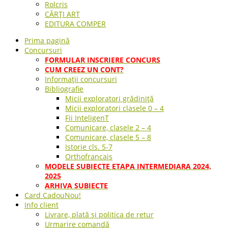
Rolcris
CĂRȚI ART
EDITURA COMPER
Prima pagină
Concursuri
FORMULAR INSCRIERE CONCURS
CUM CREEZ UN CONT?
Informații concursuri
Bibliografie
Micii exploratori grădiniță
Micii exploratori clasele 0 – 4
Fii InteligenT
Comunicare, clasele 2 – 4
Comunicare, clasele 5 – 8
Istorie cls. 5-7
Orthofrancais
MODELE SUBIECTE ETAPA INTERMEDIARA 2024,
2025
ARHIVA SUBIECTE
Card Cadou
Nou!
Info client
Livrare, plată și politica de retur
Urmarire comandă