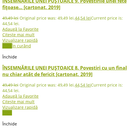
ÎNSEMNĂRILE UNEI PUȘTOAICE 9. Povestirile unei fete
fițoase… [cartonat, 2019]
49,49
lei
Original price was: 49,49 lei.
44,54
lei
Current price is:
44,54 lei.
Adaugă la Favorite
Citește mai mult
Vizualizare rapidă
-10%
În curând
Închide
ÎNSEMNĂRILE UNEI PUȘTOAICE 8. Povestiri cu un final
nu chiar atăt de fericit [cartonat, 2019]
49,49
lei
Original price was: 49,49 lei.
44,54
lei
Current price is:
44,54 lei.
Adaugă la Favorite
Citește mai mult
Vizualizare rapidă
-10%
Închide