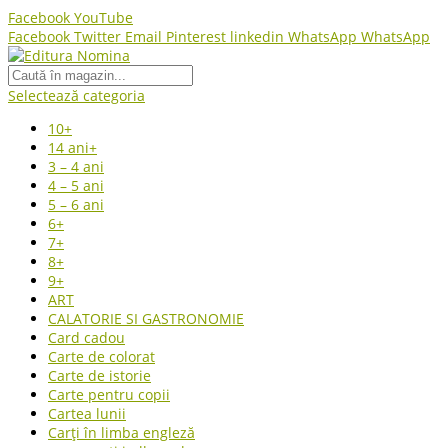
Facebook
YouTube
Facebook
Twitter
Email
Pinterest
linkedin
WhatsApp
WhatsApp
Selectează categoria
10+
14 ani+
3 – 4 ani
4 – 5 ani
5 – 6 ani
6+
7+
8+
9+
ART
CALATORIE SI GASTRONOMIE
Card cadou
Carte de colorat
Carte de istorie
Carte pentru copii
Cartea lunii
Carți în limba engleză