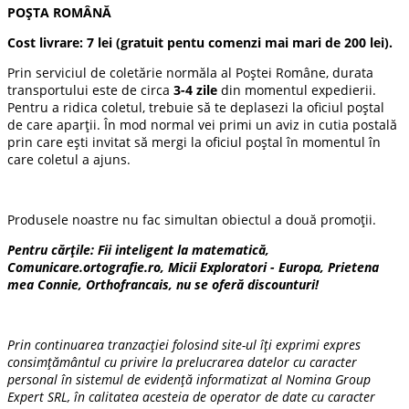
POȘTA ROMÂNĂ
Cost livrare:
7 lei
(gratuit pentu comenzi mai mari de 200 lei).
Prin serviciul de coletărie normăla al Poștei Române, durata
transportului este de circa
3-4 zile
din momentul expedierii.
Pentru a ridica coletul, trebuie să te deplasezi la oficiul poștal
de care aparții. În mod normal vei primi un aviz in cutia postală
prin care ești invitat să mergi la oficiul poștal în momentul în
care coletul a ajuns.
Produsele noastre nu fac simultan obiectul a două promoții.
Pentru cărțile: Fii inteligent la matematică,
Comunicare.ortografie.ro, Micii Exploratori - Europa, Prietena
mea Connie, Orthofrancais, nu se oferă discounturi!
Prin continuarea tranzacției folosind site-ul îți exprimi expres
consimțământul cu privire la prelucrarea datelor cu caracter
personal în sistemul de evidență informatizat al Nomina Group
Expert SRL, în calitatea acesteia de operator de date cu caracter