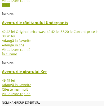
Vizualizare rapidă
-10%
Închide
Aventurile căpitanului Underpants
42,42
lei
Original price was: 42,42 lei.
38,20
lei
Current price is:
38,20 lei.
Adaugă la Favorite
Adaugă în coș
Vizualizare rapidă
În curând
Închide
Aventurile piratului Ket
49,49
lei
Adaugă la Favorite
Citește mai mult
Vizualizare rapidă
NOMINA GROUP EXPERT SRL