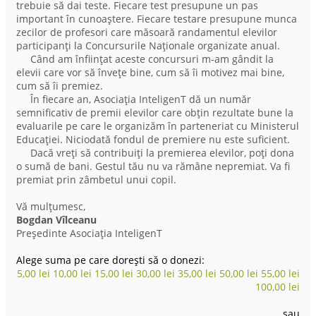
trebuie să dai teste. Fiecare test presupune un pas
important în cunoaștere. Fiecare testare presupune munca
zecilor de profesori care măsoară randamentul elevilor
participanți la Concursurile Naționale organizate anual.
Când am înființat aceste concursuri m-am gândit la
elevii care vor să învețe bine, cum să îi motivez mai bine,
cum să îi premiez.
În fiecare an, Asociația InteligenT dă un număr
semnificativ de premii elevilor care obțin rezultate bune la
evaluarile pe care le organizăm în parteneriat cu Ministerul
Educației. Niciodată fondul de premiere nu este suficient.
Dacă vreți să contribuiți la premierea elevilor, poți dona
o sumă de bani. Gestul tău nu va rămâne nepremiat. Va fi
premiat prin zâmbetul unui copil.
Vă mulțumesc,
Bogdan Vîlceanu
Președinte Asociația InteligenT
Alege suma pe care dorești să o donezi:
5,00
lei
10,00
lei
15,00
lei
30,00
lei
35,00
lei
50,00
lei
55,00
lei
100,00
lei
sau