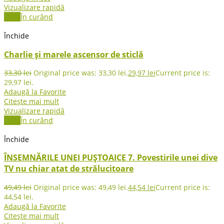
Vizualizare rapidă
-10%
În curând
Închide
Charlie și marele ascensor de sticlă
33,30
lei
Original price was: 33,30 lei.
29,97
lei
Current price is:
29,97 lei.
Adaugă la Favorite
Citește mai mult
Vizualizare rapidă
-10%
În curând
Închide
ÎNSEMNĂRILE UNEI PUȘTOAICE 7. Povestirile unei dive
TV nu chiar atat de strălucitoare
49,49
lei
Original price was: 49,49 lei.
44,54
lei
Current price is:
44,54 lei.
Adaugă la Favorite
Citește mai mult