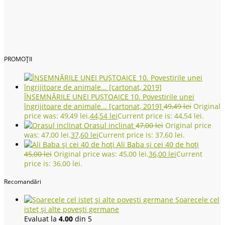
PROMOȚII
ÎNSEMNĂRILE UNEI PUȘTOAICE 10. Povestirile unei
îngrijitoare de animale... [cartonat, 2019]
49,49
lei
Original
price was: 49,49 lei.
44,54
lei
Current price is: 44,54 lei.
Orasul inclinat
47,00
lei
Original price
was: 47,00 lei.
37,60
lei
Current price is: 37,60 lei.
Ali Baba și cei 40 de hoți
45,00
lei
Original price was: 45,00 lei.
36,00
lei
Current
price is: 36,00 lei.
Recomandări
Șoarecele cel
isteț și alte povești germane
Evaluat la
4.00
din 5