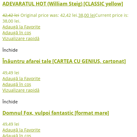
ADEVARATUL HOT (William Steig) [CLASSIC yellow]
42,42
lei
Original price was: 42,42 lei.
38,00
lei
Current price is:
38,00 lei.
Adaugă la Favorite
Adaugă în coș
Vizualizare rapidă
Închide
Înăuntru afarei tale [CARTEA CU GENIUS, cartonat]
49,49
lei
Adaugă la Favorite
Adaugă în coș
Vizualizare rapidă
Închide
Domnul Fox, vulpoi fantastic [format mare]
49,49
lei
Adaugă la Favorite
Adaugă în coș