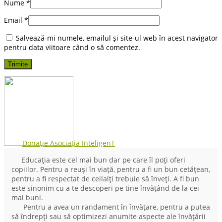
Nume
*
Email
*
Salvează-mi numele, emailul și site-ul web în acest navigator
pentru data viitoare când o să comentez.
Donație Asociația InteligenT
Educația este cel mai bun dar pe care îl poți oferi
copiilor. Pentru a reuși în viață, pentru a fi un bun cetățean,
pentru a fi respectat de ceilalți trebuie să înveți. A fi bun
este sinonim cu a te descoperi pe tine învățând de la cei
mai buni.
Pentru a avea un randament în învățare, pentru a putea
să îndrepți sau să optimizezi anumite aspecte ale învățării