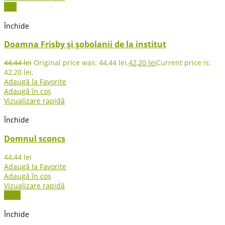
-5%
Închide
Doamna Frisby și șobolanii de la institut
44,44
lei
Original price was: 44,44 lei.
42,20
lei
Current price is:
42,20 lei.
Adaugă la Favorite
Adaugă în coș
Vizualizare rapidă
Închide
Domnul sconcs
44,44
lei
Adaugă la Favorite
Adaugă în coș
Vizualizare rapidă
-10%
Închide