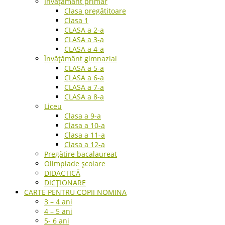
Învățământ primar
Clasa pregătitoare
Clasa 1
CLASA a 2-a
CLASA a 3-a
CLASA a 4-a
Învățământ gimnazial
CLASA a 5-a
CLASA a 6-a
CLASA a 7-a
CLASA a 8-a
Liceu
Clasa a 9-a
Clasa a 10-a
Clasa a 11-a
Clasa a 12-a
Pregătire bacalaureat
Olimpiade școlare
DIDACTICĂ
DICȚIONARE
CARTE PENTRU COPII NOMINA
3 – 4 ani
4 – 5 ani
5- 6 ani