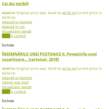
Cei doi teribili
44,44
lei
Original price was: 44,44 lei.
40,00
lei
Current price is:
40,00 lei.
Adaugă la Favorite
Adaugă în coș
Vizualizare rapidă
-10%
În curând
Închide
ÎNSEMNĂRILE UNEI PUȘTOAICE 6. Povestirile unei
cuceritoare… [cartonat, 2018]
49,49
lei
Original price was: 49,49 lei.
44,54
lei
Current price is:
44,54 lei.
Adaugă la Favorite
Citește mai mult
Vizualizare rapidă
-10%
În curând
Închide