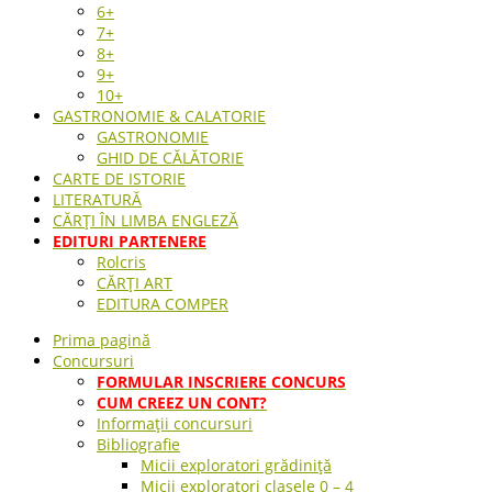
6+
7+
8+
9+
10+
GASTRONOMIE & CALATORIE
GASTRONOMIE
GHID DE CĂLĂTORIE
CARTE DE ISTORIE
LITERATURĂ
CĂRȚI ÎN LIMBA ENGLEZĂ
EDITURI PARTENERE
Rolcris
CĂRȚI ART
EDITURA COMPER
Prima pagină
Concursuri
FORMULAR INSCRIERE CONCURS
CUM CREEZ UN CONT?
Informații concursuri
Bibliografie
Micii exploratori grădiniță
Micii exploratori clasele 0 – 4