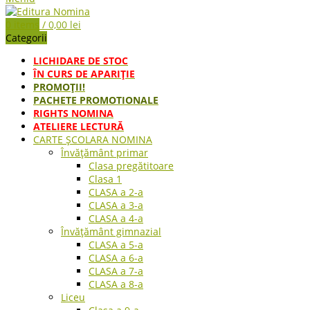
0
items
/
0,00
lei
Categorii
LICHIDARE DE STOC
ÎN CURS DE APARIŢIE
PROMOȚII!
PACHETE PROMOTIONALE
RIGHTS NOMINA
ATELIERE LECTURĂ
CARTE ŞCOLARA NOMINA
Învățământ primar
Clasa pregătitoare
Clasa 1
CLASA a 2-a
CLASA a 3-a
CLASA a 4-a
Învățământ gimnazial
CLASA a 5-a
CLASA a 6-a
CLASA a 7-a
CLASA a 8-a
Liceu