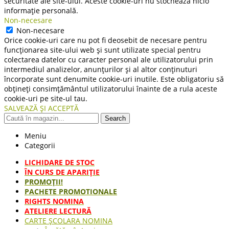
securitate ale site-ului. Aceste cookie-uri nu stochează nicio
informație personală.
Non-necesare
Non-necesare
Orice cookie-uri care nu pot fi deosebit de necesare pentru
funcționarea site-ului web și sunt utilizate special pentru
colectarea datelor cu caracter personal ale utilizatorului prin
intermediul analizelor, anunțurilor și al altor conținuturi
încorporate sunt denumite cookie-uri inutile. Este obligatoriu să
obțineți consimțământul utilizatorului înainte de a rula aceste
cookie-uri pe site-ul tau.
SALVEAZĂ ȘI ACCEPTĂ
Search
Meniu
Categorii
LICHIDARE DE STOC
ÎN CURS DE APARIŢIE
PROMOȚII!
PACHETE PROMOTIONALE
RIGHTS NOMINA
ATELIERE LECTURĂ
CARTE ŞCOLARA NOMINA