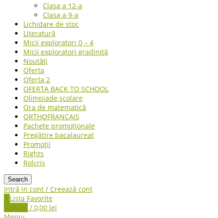
Clasa a 12-a
Clasa a 9-a
Lichidare de stoc
Literatură
Micii exploratori 0 – 4
Micii exploratori gradiniță
Noutăți
Oferta
Oferta 2
OFERTA BACK TO SCHOOL
Olimpiade școlare
Ora de matematică
ORTHOFRANCAIS
Pachete promoționale
Pregătire bacalaureat
Promoții
Rights
Rolcris
Search
Intră in cont / Creează cont
0
Lista Favorite
0
items
/
0,00
lei
Meniu