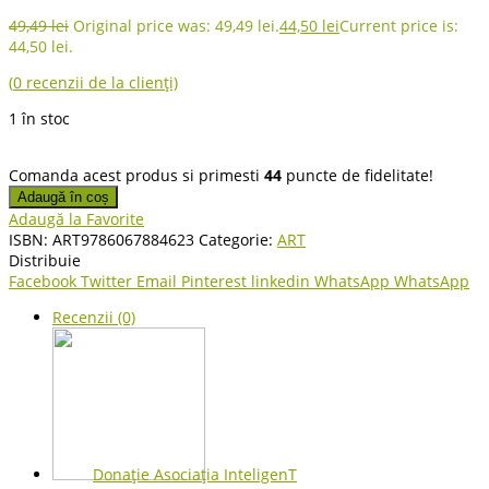
49,49
lei
Original price was: 49,49 lei.
44,50
lei
Current price is:
44,50 lei.
(
0
recenzii de la clienți)
1 în stoc
Comanda acest produs si primesti
44
puncte de fidelitate!
Adaugă în coș
Adaugă la Favorite
ISBN:
ART9786067884623
Categorie:
ART
Distribuie
Facebook
Twitter
Email
Pinterest
linkedin
WhatsApp
WhatsApp
Recenzii (0)
Donație Asociația InteligenT