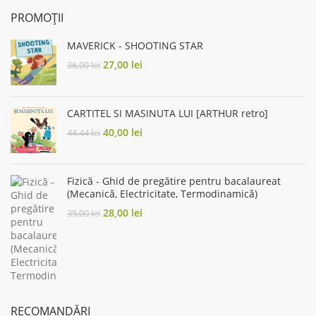
PROMOȚII
MAVERICK - SHOOTING STAR
Original
Current
27,00
lei
36,00
lei
price
price
was:
is:
36,00 lei.
27,00 lei.
CARTITEL SI MASINUTA LUI [ARTHUR retro]
Original
Current
40,00
lei
44,44
lei
price
price
was:
is:
44,44 lei.
40,00 lei.
Fizică - Ghid de pregătire pentru bacalaureat
(Mecanică, Electricitate, Termodinamică)
Original
Current
28,00
lei
35,00
lei
price
price
was:
is:
35,00 lei.
28,00 lei.
RECOMANDĂRI