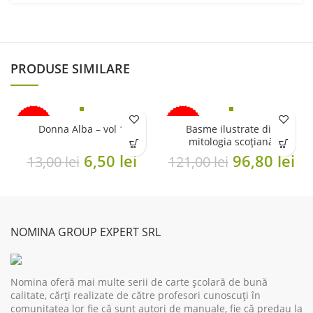
PRODUSE SIMILARE
-50%
-20%
Donna Alba – vol 1
Basme ilustrate din
mitologia scoţiană
Original
Current
Original
Cu
6,50
lei
96,80
lei
13,00
lei
121,00
lei
price
price
price
pr
was:
is:
was:
is:
13,00 lei.
6,50 lei.
121,00 lei.
96
NOMINA GROUP EXPERT SRL
Nomina oferă mai multe serii de carte școlară de bună
calitate, cărți realizate de către profesori cunoscuți în
comunitatea lor fie că sunt autori de manuale, fie că predau la