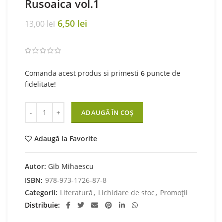
Rusoaica vol.1
Original
Current
6,50
lei
13,00
lei
price
price
was:
is:
13,00 lei.
6,50 lei.
Comanda acest produs si primesti
6
puncte de
fidelitate!
Cantitate Rusoaica vol.1
ADAUGĂ ÎN COȘ
Adaugă la Favorite
Autor:
Gib Mihaescu
ISBN:
978-973-1726-87-8
Categorii:
Literatură
,
Lichidare de stoc
,
Promoții
Distribuie