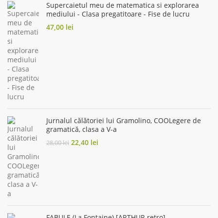
Supercaietul meu de matematica si explorarea
mediului - Clasa pregatitoare - Fise de lucru
47,00
lei
Jurnalul călătoriei lui Gramolino, COOLegere de
gramatică, clasa a V-a
Original
Current
22,40
lei
28,00
lei
price
price
was:
is:
28,00 lei.
22,40 lei.
FABULE (La Fontaine) [ARTHUR retro]