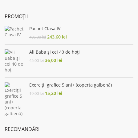
PROMOȚII
Pachet Clasa IV
Original
Current
243,60
lei
406,00
lei
price
price
was:
is:
Ali Baba și cei 40 de hoți
406,00 lei.
243,60 lei.
Original
Current
36,00
lei
45,00
lei
price
price
was:
is:
45,00 lei.
36,00 lei.
Exerciții grafice 5 ani+ (coperta galbenă)
Original
Current
15,20
lei
19,00
lei
price
price
was:
is:
19,00 lei.
15,20 lei.
RECOMANDĂRI