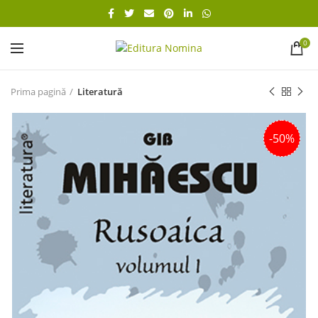
0
Prima pagină
Literatură
-50%