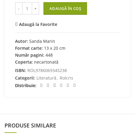
Cantitate Carte de bucate Sanda Marin
ADAUGĂ ÎN COȘ
Adaugă la Favorite
Autor:
Sanda Marin
Format carte:
13 x 20 cm
Număr pagini:
448
Coperta:
necartonată
ISBN:
ROL9786069345238
Categorii:
Literatură
,
Rolcris
Distribuie
PRODUSE SIMILARE