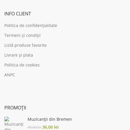
INFO CLIENT
Politica de confidențialitate
Termeni și condiții
Listă produse favorite
Livrare și plata
Politica de cookies
ANPC
PROMOȚII
Muzicanții din Bremen
Original
Current
36,00
lei
45,00
lei