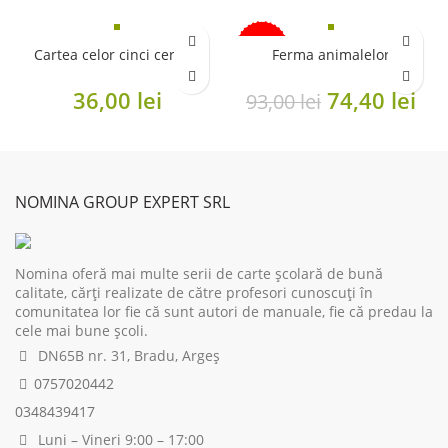
-20%
Cartea celor cinci cercuri
Ferma animalelor
Original
Cu
36,00
lei
74,40
lei
93,00
lei
price
pri
was:
is:
93,00 lei.
74,
NOMINA GROUP EXPERT SRL
Nomina oferă mai multe serii de carte școlară de bună
calitate, cărți realizate de către profesori cunoscuți în
comunitatea lor fie că sunt autori de manuale, fie că predau la
cele mai bune școli.
DN65B nr. 31, Bradu, Argeș
0757020442
0348439417
Luni – Vineri 9:00 – 17:00