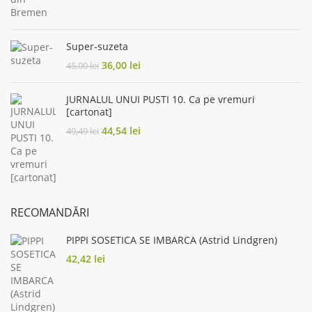
price
price
was:
is:
45,00 lei.
36,00 lei.
Super-suzeta
Original
Current
36,00
lei
45,00
lei
price
price
was:
is:
JURNALUL UNUI PUSTI 10. Ca pe vremuri
45,00 lei.
36,00 lei.
[cartonat]
Original
Current
44,54
lei
49,49
lei
price
price
was:
is:
49,49 lei.
44,54 lei.
RECOMANDĂRI
PIPPI SOSETICA SE IMBARCA (Astrid Lindgren)
42,42
lei