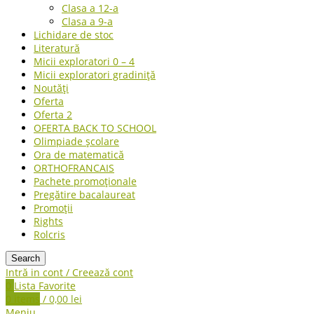
Clasa a 12-a
Clasa a 9-a
Lichidare de stoc
Literatură
Micii exploratori 0 – 4
Micii exploratori gradiniță
Noutăți
Oferta
Oferta 2
OFERTA BACK TO SCHOOL
Olimpiade școlare
Ora de matematică
ORTHOFRANCAIS
Pachete promoționale
Pregătire bacalaureat
Promoții
Rights
Rolcris
Search
Intră in cont / Creează cont
0
Lista Favorite
0
items
/
0,00
lei
Meniu