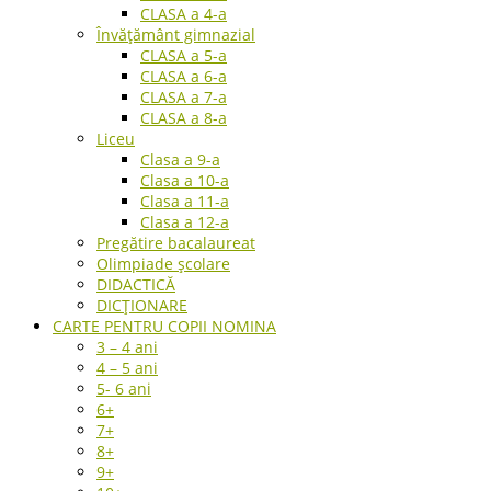
CLASA a 4-a
Învățământ gimnazial
CLASA a 5-a
CLASA a 6-a
CLASA a 7-a
CLASA a 8-a
Liceu
Clasa a 9-a
Clasa a 10-a
Clasa a 11-a
Clasa a 12-a
Pregătire bacalaureat
Olimpiade școlare
DIDACTICĂ
DICȚIONARE
CARTE PENTRU COPII NOMINA
3 – 4 ani
4 – 5 ani
5- 6 ani
6+
7+
8+
9+