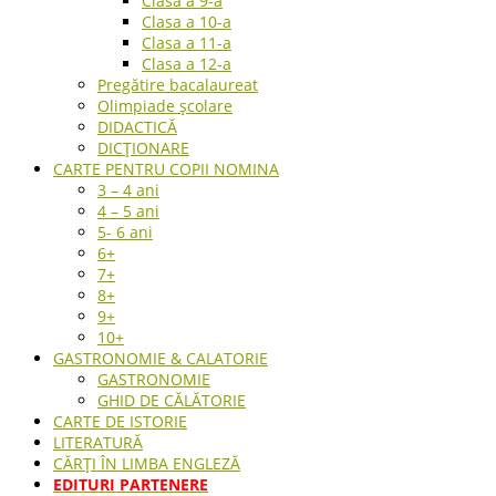
Clasa a 9-a
Clasa a 10-a
Clasa a 11-a
Clasa a 12-a
Pregătire bacalaureat
Olimpiade școlare
DIDACTICĂ
DICȚIONARE
CARTE PENTRU COPII NOMINA
3 – 4 ani
4 – 5 ani
5- 6 ani
6+
7+
8+
9+
10+
GASTRONOMIE & CALATORIE
GASTRONOMIE
GHID DE CĂLĂTORIE
CARTE DE ISTORIE
LITERATURĂ
CĂRȚI ÎN LIMBA ENGLEZĂ
EDITURI PARTENERE