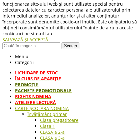
funcționarea site-ului web și sunt utilizate special pentru
colectarea datelor cu caracter personal ale utilizatorului prin
intermediul analizelor, anunțurilor și al altor conținuturi
încorporate sunt denumite cookie-uri inutile. Este obligatoriu să
obțineți consimțământul utilizatorului înainte de a rula aceste
cookie-uri pe site-ul tau.
SALVEAZĂ ȘI ACCEPTĂ
Search
Meniu
Categorii
LICHIDARE DE STOC
ÎN CURS DE APARIŢIE
PROMOȚII!
PACHETE PROMOTIONALE
RIGHTS NOMINA
ATELIERE LECTURĂ
CARTE ŞCOLARA NOMINA
Învățământ primar
Clasa pregătitoare
Clasa 1
CLASA a 2-a
CLASA a 3-a