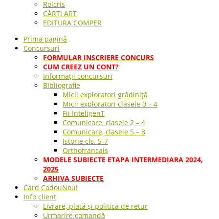
Rolcris
CĂRȚI ART
EDITURA COMPER
Prima pagină
Concursuri
FORMULAR INSCRIERE CONCURS
CUM CREEZ UN CONT?
Informații concursuri
Bibliografie
Micii exploratori grădiniță
Micii exploratori clasele 0 – 4
Fii InteligenT
Comunicare, clasele 2 – 4
Comunicare, clasele 5 – 8
Istorie cls. 5-7
Orthofrancais
MODELE SUBIECTE ETAPA INTERMEDIARA 2024,
2025
ARHIVA SUBIECTE
Card Cadou
Nou!
Info client
Livrare, plată și politica de retur
Urmarire comandă