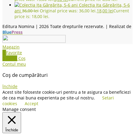
Colecția Ița Gărgărița, 5-6
ani
36,00
lei
Original price was: 36,00 lei.
18,00
lei
Current
price is: 18,00 lei.
Editura Nomina |
2026 Toate drepturile rezervate. | Realizat de
Blue
Press
Magazin
0
Favorite
0
items
Coș
Contul meu
Coș de cumpărături
închide
Acest site foloseste cookie-uri pentru a te asigura ca beneficiezi
de cea mai buna experienta pe site-ul nostru.
Setari
cookies
Accept
Manage consent
Închide