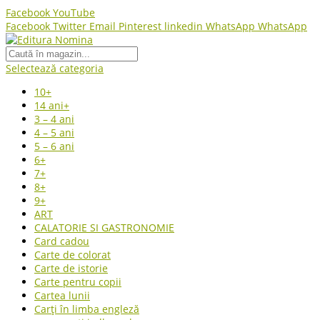
Facebook
YouTube
Facebook
Twitter
Email
Pinterest
linkedin
WhatsApp
WhatsApp
Selectează categoria
10+
14 ani+
3 – 4 ani
4 – 5 ani
5 – 6 ani
6+
7+
8+
9+
ART
CALATORIE SI GASTRONOMIE
Card cadou
Carte de colorat
Carte de istorie
Carte pentru copii
Cartea lunii
Carți în limba engleză