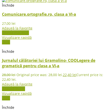
Închide
Comunicare.ortografie.ro, clasa a VI-a
27,00
lei
Adaugă la Favorite
Citește mai mult
Vizualizare rapidă
-20%
Închide
Jurnalul călătoriei lui Gramolino- COOLegere de
gramatică pentru clasa a VI-a
28,00
lei
Original price was: 28,00 lei.
22,40
lei
Current price is:
22,40 lei.
Adaugă la Favorite
Adaugă în coș
Vizualizare rapidă
-20%
Închide