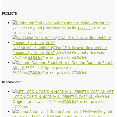
PROMOȚII
Limba română - Vocabular
22,00
lei
Original price was: 22,00 lei.
17,60
lei
Current
price is: 17,60 lei.
ÎNSEMNĂRILE UNEI PUȘTOAICE 9. Povestirile unei fete
fițoase... [cartonat, 2019]
49,49
lei
Original price was:
49,49 lei.
44,54
lei
Current price is: 44,54 lei.
Dot and Dan and Snack
Attack!
36,00
lei
Original price was:
36,00 lei.
27,00
lei
Current price is: 27,00 lei.
Recomandări
ART
- CRONICILE DIN NARNIA 4 - PRINTUL CASPIAN
49,49
lei
Original price was: 49,49 lei.
47,00
lei
Current price is:
47,00 lei.
Donna Alba - vol 2
13,00
lei
Original
price was: 13,00 lei.
6,50
lei
Current price is: 6,50 lei.