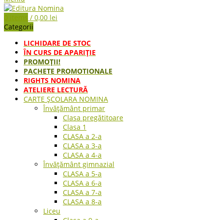
0
items
/
0,00
lei
Categorii
LICHIDARE DE STOC
ÎN CURS DE APARIŢIE
PROMOȚII!
PACHETE PROMOTIONALE
RIGHTS NOMINA
ATELIERE LECTURĂ
CARTE ŞCOLARA NOMINA
Învățământ primar
Clasa pregătitoare
Clasa 1
CLASA a 2-a
CLASA a 3-a
CLASA a 4-a
Învățământ gimnazial
CLASA a 5-a
CLASA a 6-a
CLASA a 7-a
CLASA a 8-a
Liceu