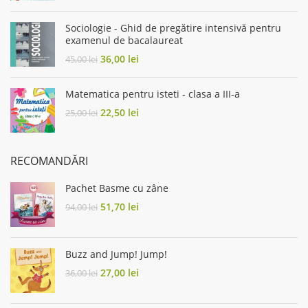
was:
is:
42,00 lei.
31,50 lei.
Sociologie - Ghid de pregătire intensivă pentru
examenul de bacalaureat
Original
Current
36,00
lei
45,00
lei
price
price
was:
is:
Matematica pentru isteti - clasa a III-a
45,00 lei.
36,00 lei.
Original
Current
22,50
lei
25,00
lei
price
price
was:
is:
25,00 lei.
22,50 lei.
RECOMANDĂRI
Pachet Basme cu zâne
Original
Current
51,70
lei
94,00
lei
price
price
was:
is:
94,00 lei.
51,70 lei.
Buzz and Jump! Jump!
Original
Current
27,00
lei
36,00
lei
price
price
was:
is: