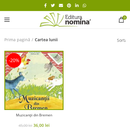
0
Prima pagină
Cartea lunii
-20%
Muzicanții din Bremen
Original
Current
36,00
lei
45,00
lei
price
price