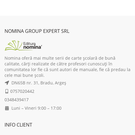
was:
is:
45,00 lei.
36,00 lei.
NOMINA GROUP EXPERT SRL
Nomina oferă mai multe serii de carte școlară de bună
calitate, cărți realizate de către profesori cunoscuți în
comunitatea lor fie că sunt autori de manuale, fie că predau la
cele mai bune școli.
DN65B nr. 31, Bradu, Argeș
0757020442
0348439417
Luni – Vineri 9:00 – 17:00
INFO CLIENT