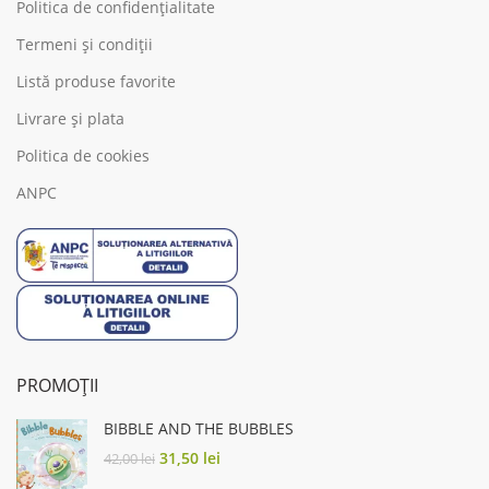
Politica de confidențialitate
Termeni și condiții
Listă produse favorite
Livrare și plata
Politica de cookies
ANPC
PROMOȚII
BIBBLE AND THE BUBBLES
Original
Current
31,50
lei
42,00
lei
price
price