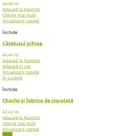
44,44
lei
Adaugă la Favorite
Citește mai mult
Vizualizare rapidă
Închide
Cățelușul șchiop
44,44
lei
Adaugă la Favorite
Adaugă în coș
Vizualizare rapidă
În curând
Închide
Charlie și fabrica de ciocolată
42,42
lei
Adaugă la Favorite
Citește mai mult
Vizualizare rapidă
-10%