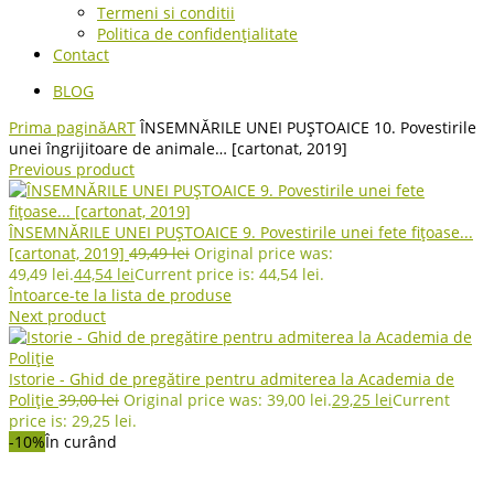
Termeni si conditii
Politica de confidențialitate
Contact
BLOG
Prima pagină
ART
ÎNSEMNĂRILE UNEI PUȘTOAICE 10. Povestirile
unei îngrijitoare de animale… [cartonat, 2019]
Previous product
ÎNSEMNĂRILE UNEI PUȘTOAICE 9. Povestirile unei fete fițoase...
[cartonat, 2019]
49,49
lei
Original price was:
49,49 lei.
44,54
lei
Current price is: 44,54 lei.
Întoarce-te la lista de produse
Next product
Istorie - Ghid de pregătire pentru admiterea la Academia de
Poliție
39,00
lei
Original price was: 39,00 lei.
29,25
lei
Current
price is: 29,25 lei.
-10%
În curând