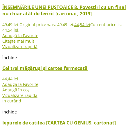
ÎNSEMNĂRILE UNEI PUȘTOAICE 8. Povestiri cu un final
nu chiar atăt de fericit [cartonat, 2019]
49,49
lei
Original price was: 49,49 lei.
44,54
lei
Current price is:
44,54 lei.
Adaugă la Favorite
Citește mai mult
Vizualizare rapidă
Închide
Cei trei măgăruși și cartea fermecată
44,44
lei
Adaugă la Favorite
Adaugă în coș
Vizualizare rapidă
În curând
Închide
Iepurele de catifea [CARTEA CU GENIUS, cartonat]