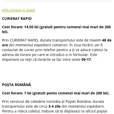
Info Livrare și plată
CURIERAT RAPID
Cost livrare: 14.50 lei (gratuit pentru comenzi mai mari de 200
lei).
Prin CURIERAT RAPID
,
durata transportului este de maxim
48 de
ore
din momentul expedierii comenzii. În ziua livrării, vei fi
contactat de curier prin telefon pentru a ți se aduce coletul la
adresa de livrare pe care ai introdus-o in formular. Este
important sa reții că livrările se fac intre orele
09-17
.
POȘTA ROMÂNĂ
Cost livrare:
7 lei
(gratuit pentu comenzi mai mari de 200 lei).
Prin serviciul de coletărie normăla al Poștei Române, durata
transportului este de circa
3-4 zile
din momentul expedierii.
Pentru a ridica coletul, trebuie să te deplasezi la oficiul poștal