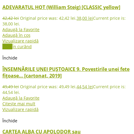
ADEVARATUL HOT (William Steig) [CLASSIC yellow]
42,42
lei
Original price was: 42,42 lei.
38,00
lei
Current price is:
38,00 lei.
Adaugă la Favorite
Adaugă în coș
Vizualizare rapidă
-10%
În curând
Închide
ÎNSEMNĂRILE UNEI PUȘTOAICE 9. Povestirile unei fete
fițoase… [cartonat, 2019]
49,49
lei
Original price was: 49,49 lei.
44,54
lei
Current price is:
44,54 lei.
Adaugă la Favorite
Citește mai mult
Vizualizare rapidă
Închide
CARTEA ALBA CU APOLODOR sau