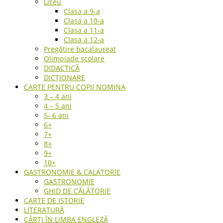
Liceu
Clasa a 9-a
Clasa a 10-a
Clasa a 11-a
Clasa a 12-a
Pregătire bacalaureat
Olimpiade școlare
DIDACTICĂ
DICȚIONARE
CARTE PENTRU COPII NOMINA
3 – 4 ani
4 – 5 ani
5- 6 ani
6+
7+
8+
9+
10+
GASTRONOMIE & CALATORIE
GASTRONOMIE
GHID DE CĂLĂTORIE
CARTE DE ISTORIE
LITERATURĂ
CĂRȚI ÎN LIMBA ENGLEZĂ