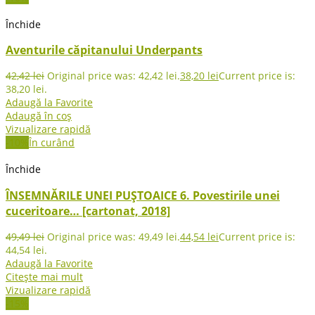
Închide
Aventurile căpitanului Underpants
42,42
lei
Original price was: 42,42 lei.
38,20
lei
Current price is:
38,20 lei.
Adaugă la Favorite
Adaugă în coș
Vizualizare rapidă
-10%
În curând
Închide
ÎNSEMNĂRILE UNEI PUȘTOAICE 6. Povestirile unei
cuceritoare… [cartonat, 2018]
49,49
lei
Original price was: 49,49 lei.
44,54
lei
Current price is:
44,54 lei.
Adaugă la Favorite
Citește mai mult
Vizualizare rapidă
-15%