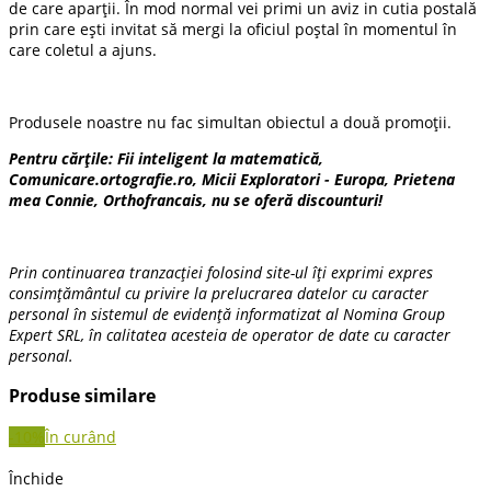
de care aparții. În mod normal vei primi un aviz in cutia postală
prin care ești invitat să mergi la oficiul poștal în momentul în
care coletul a ajuns.
Produsele noastre nu fac simultan obiectul a două promoții.
Pentru cărțile: Fii inteligent la matematică,
Comunicare.ortografie.ro, Micii Exploratori - Europa, Prietena
mea Connie, Orthofrancais, nu se oferă discounturi!
Prin continuarea tranzacției folosind site-ul îți exprimi expres
consimțământul cu privire la prelucrarea datelor cu caracter
personal în sistemul de evidență informatizat al Nomina Group
Expert SRL, în calitatea acesteia de operator de date cu caracter
personal.
Produse similare
-10%
În curând
Închide