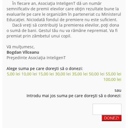
În fiecare an, Asociația InteligenT dă un număr
semnificativ de premii elevilor care obțin rezultate bune la
evaluarile pe care le organizăm în parteneriat cu Ministerul
Educației. Niciodată fondul de premiere nu este suficient.
Dacă vreți să contribuiți la premierea elevilor, poți dona
o sumă de bani. Gestul tău nu va rămâne nepremiat. Va fi
premiat prin zâmbetul unui copil.
Vă mulțumesc,
Bogdan Vîlceanu
Președinte Asociația InteligenT
Alege suma pe care dorești să o donezi:
5,00
lei
10,00
lei
15,00
lei
30,00
lei
35,00
lei
50,00
lei
55,00
lei
100,00
lei
sau
Introdu mai jos suma pe care dorești să o donezi: