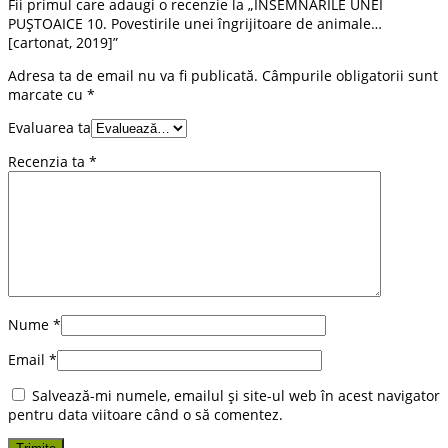
Fii primul care adaugi o recenzie la „ÎNSEMNĂRILE UNEI
PUȘTOAICE 10. Povestirile unei îngrijitoare de animale…
[cartonat, 2019]”
Adresa ta de email nu va fi publicată.
Câmpurile obligatorii sunt
marcate cu
*
Evaluarea ta
Recenzia ta
*
Nume
*
Email
*
Salvează-mi numele, emailul și site-ul web în acest navigator
pentru data viitoare când o să comentez.