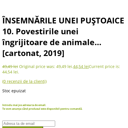
ÎNSEMNĂRILE UNEI PUȘTOAICE
10. Povestirile unei
îngrijitoare de animale…
[cartonat, 2019]
49,49
lei
Original price was: 49,49 lei.
44,54
lei
Current price is:
44,54 lei.
(
0
recenzii de la clienți)
Stoc epuizat
Introdu mai jos adresa ta de email.
Te vom anunța când produsul este disponibil pentru comandă.