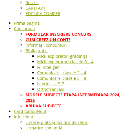
Rolcris
CĂRȚI ART
EDITURA COMPER
Prima pagină
Concursuri
FORMULAR INSCRIERE CONCURS
CUM CREEZ UN CONT?
Informații concursuri
Bibliografie
Micii exploratori grădiniță
Micii exploratori clasele 0 – 4
Fii InteligenT
Comunicare, clasele 2 – 4
Comunicare, clasele 5 – 8
Istorie cls. 5-7
Orthofrancais
MODELE SUBIECTE ETAPA INTERMEDIARA 2024,
2025
ARHIVA SUBIECTE
Card Cadou
Nou!
Info client
Livrare, plată și politica de retur
Urmarire comandă