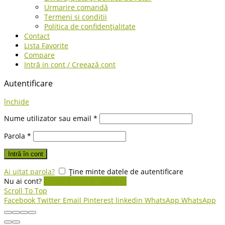
Urmarire comandă
Termeni si conditii
Politica de confidențialitate
Contact
Lista Favorite
Compare
Intră in cont / Creează cont
Autentificare
închide
Nume utilizator sau email
*
Parola
*
Intră în cont
Ai uitat parola?
Ține minte datele de autentificare
Nu ai cont?
Creează cont în magazin
Scroll To Top
Facebook
Twitter
Email
Pinterest
linkedin
WhatsApp
WhatsApp