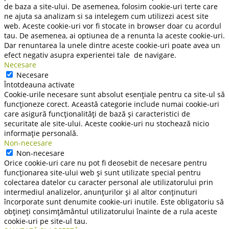
de baza a site-ului. De asemenea, folosim cookie-uri terte care
ne ajuta sa analizam si sa intelegem cum utilizezi acest site
web. Aceste cookie-uri vor fi stocate in browser doar cu acordul
tau. De asemenea, ai optiunea de a renunta la aceste cookie-uri.
Dar renuntarea la unele dintre aceste cookie-uri poate avea un
efect negativ asupra experientei tale de navigare.
Necesare
Necesare
Întotdeauna activate
Cookie-urile necesare sunt absolut esențiale pentru ca site-ul să
funcționeze corect. Această categorie include numai cookie-uri
care asigură funcționalități de bază și caracteristici de
securitate ale site-ului. Aceste cookie-uri nu stochează nicio
informație personală.
Non-necesare
Non-necesare
Orice cookie-uri care nu pot fi deosebit de necesare pentru
funcționarea site-ului web și sunt utilizate special pentru
colectarea datelor cu caracter personal ale utilizatorului prin
intermediul analizelor, anunțurilor și al altor conținuturi
încorporate sunt denumite cookie-uri inutile. Este obligatoriu să
obțineți consimțământul utilizatorului înainte de a rula aceste
cookie-uri pe site-ul tau.