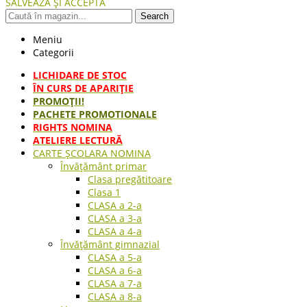
SALVEAZĂ ȘI ACCEPTĂ
Search
Meniu
Categorii
LICHIDARE DE STOC
ÎN CURS DE APARIŢIE
PROMOȚII!
PACHETE PROMOTIONALE
RIGHTS NOMINA
ATELIERE LECTURĂ
CARTE ŞCOLARA NOMINA
Învățământ primar
Clasa pregătitoare
Clasa 1
CLASA a 2-a
CLASA a 3-a
CLASA a 4-a
Învățământ gimnazial
CLASA a 5-a
CLASA a 6-a
CLASA a 7-a
CLASA a 8-a