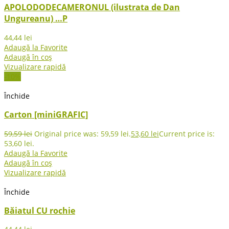
APOLODODECAMERONUL (ilustrata de Dan
Ungureanu) …P
44,44
lei
Adaugă la Favorite
Adaugă în coș
Vizualizare rapidă
-10%
Închide
Carton [miniGRAFIC]
59,59
lei
Original price was: 59,59 lei.
53,60
lei
Current price is:
53,60 lei.
Adaugă la Favorite
Adaugă în coș
Vizualizare rapidă
Închide
Băiatul CU rochie