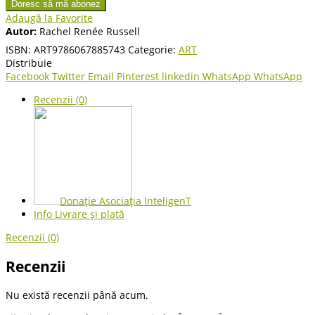
Doresc să mă abonez
Adaugă la Favorite
Autor:
Rachel Renée Russell
ISBN:
ART9786067885743
Categorie:
ART
Distribuie
Facebook
Twitter
Email
Pinterest
linkedin
WhatsApp
WhatsApp
Recenzii (0)
Donație Asociația InteligenT
Info Livrare și plată
Recenzii (0)
Recenzii
Nu există recenzii până acum.