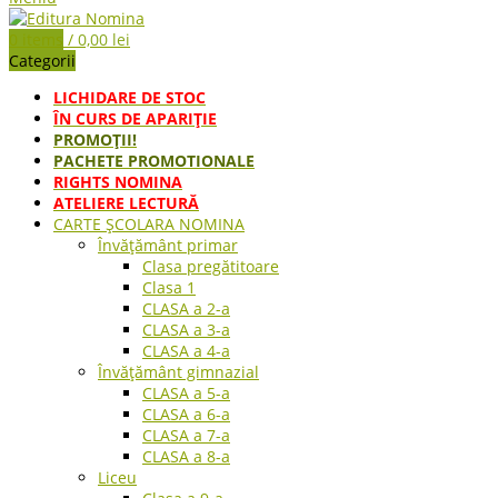
0
items
/
0,00
lei
Categorii
LICHIDARE DE STOC
ÎN CURS DE APARIŢIE
PROMOȚII!
PACHETE PROMOTIONALE
RIGHTS NOMINA
ATELIERE LECTURĂ
CARTE ŞCOLARA NOMINA
Învățământ primar
Clasa pregătitoare
Clasa 1
CLASA a 2-a
CLASA a 3-a
CLASA a 4-a
Învățământ gimnazial
CLASA a 5-a
CLASA a 6-a
CLASA a 7-a
CLASA a 8-a
Liceu