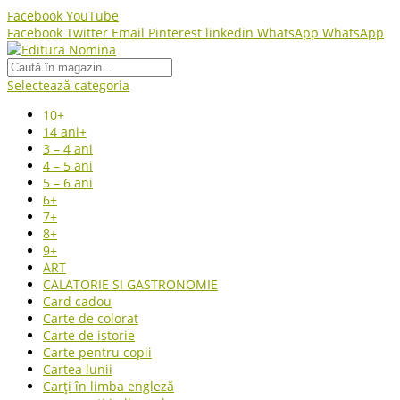
Facebook
YouTube
Facebook
Twitter
Email
Pinterest
linkedin
WhatsApp
WhatsApp
Selectează categoria
10+
14 ani+
3 – 4 ani
4 – 5 ani
5 – 6 ani
6+
7+
8+
9+
ART
CALATORIE SI GASTRONOMIE
Card cadou
Carte de colorat
Carte de istorie
Carte pentru copii
Cartea lunii
Carți în limba engleză