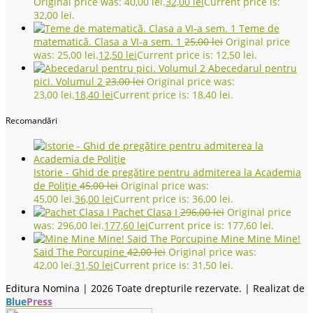
Original price was: 40,00 lei.
32,00
lei
Current price is:
32,00 lei.
Teme de
matematică. Clasa a VI-a sem. 1
25,00
lei
Original price
was: 25,00 lei.
12,50
lei
Current price is: 12,50 lei.
Abecedarul pentru
pici. Volumul 2
23,00
lei
Original price was:
23,00 lei.
18,40
lei
Current price is: 18,40 lei.
Recomandări
Istorie - Ghid de pregătire pentru admiterea la Academia
de Poliţie
45,00
lei
Original price was:
45,00 lei.
36,00
lei
Current price is: 36,00 lei.
Pachet Clasa I
296,00
lei
Original price
was: 296,00 lei.
177,60
lei
Current price is: 177,60 lei.
Mine Mine Mine!
Said The Porcupine
42,00
lei
Original price was:
42,00 lei.
31,50
lei
Current price is: 31,50 lei.
Editura Nomina |
2026 Toate drepturile rezervate. | Realizat de
Blue
Press