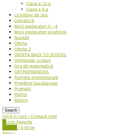
Clasa a 12-a
Clasa a 9-a
Lichidare de stoc
Literatură
Micii exploratori 0 – 4
Micii exploratori gradiniță
Noutăți
Oferta
Oferta 2
OFERTA BACK TO SCHOOL
Olimpiade școlare
Ora de matematică
ORTHOFRANCAIS
Pachete promoționale
Pregătire bacalaureat
Promoții
Rights
Rolcris
Search
Intră in cont / Creează cont
0
Lista Favorite
0
items
/
0,00
lei
Meniu