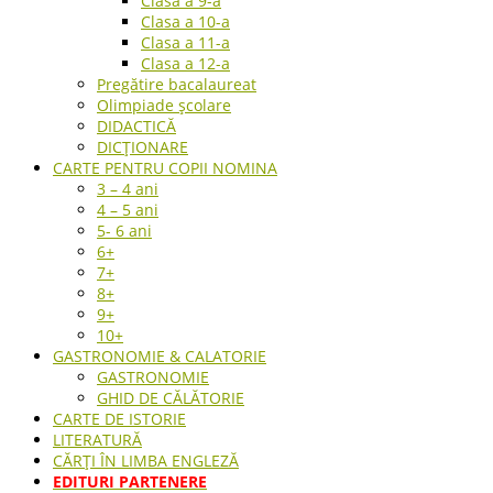
Clasa a 9-a
Clasa a 10-a
Clasa a 11-a
Clasa a 12-a
Pregătire bacalaureat
Olimpiade școlare
DIDACTICĂ
DICȚIONARE
CARTE PENTRU COPII NOMINA
3 – 4 ani
4 – 5 ani
5- 6 ani
6+
7+
8+
9+
10+
GASTRONOMIE & CALATORIE
GASTRONOMIE
GHID DE CĂLĂTORIE
CARTE DE ISTORIE
LITERATURĂ
CĂRȚI ÎN LIMBA ENGLEZĂ
EDITURI PARTENERE