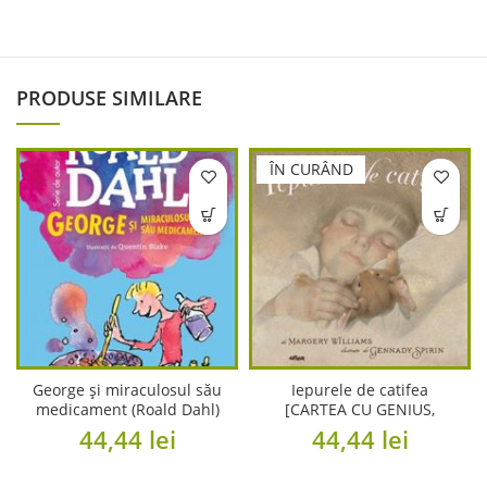
PRODUSE SIMILARE
ÎN CURÂND
George și miraculosul său
Iepurele de catifea
medicament (Roald Dahl)
[CARTEA CU GENIUS,
[format mare]
cartonat]
44,44
lei
44,44
lei