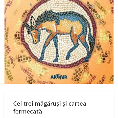
Cei trei măgăruși și cartea
fermecată