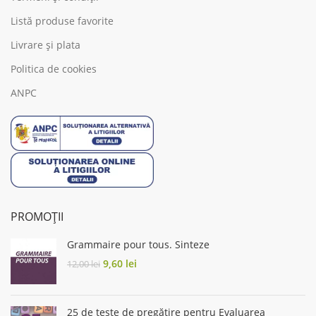
Listă produse favorite
Livrare și plata
Politica de cookies
ANPC
PROMOȚII
Grammaire pour tous. Sinteze
Original
Current
9,60
lei
12,00
lei
price
price
was:
is:
12,00 lei.
9,60 lei.
25 de teste de pregătire pentru Evaluarea