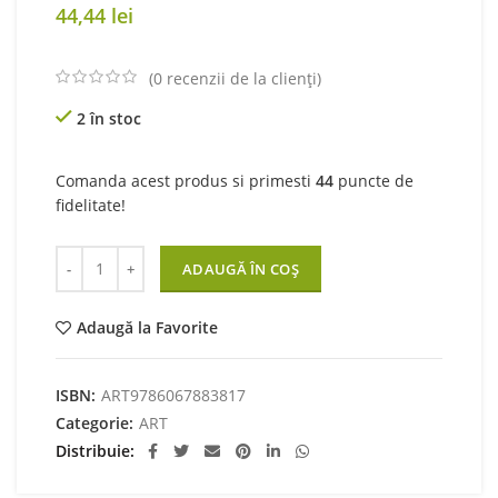
44,44
lei
(
0
recenzii de la clienți)
2 în stoc
Comanda acest produs si primesti
44
puncte de
fidelitate!
Cantitate Cei trei măgăruși și cartea fermecată
ADAUGĂ ÎN COȘ
Adaugă la Favorite
ISBN:
ART9786067883817
Categorie:
ART
Distribuie