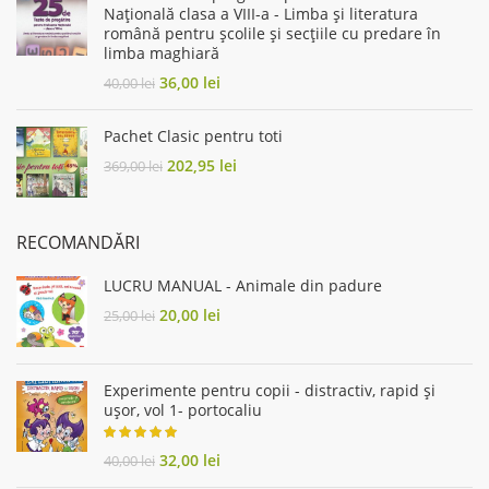
Naţională clasa a VIII-a - Limba şi literatura
română pentru şcolile şi secţiile cu predare în
limba maghiară
Original
Current
36,00
lei
40,00
lei
price
price
was:
is:
Pachet Clasic pentru toti
40,00 lei.
36,00 lei.
Original
Current
202,95
lei
369,00
lei
price
price
was:
is:
369,00 lei.
202,95 lei.
RECOMANDĂRI
LUCRU MANUAL - Animale din padure
Original
Current
20,00
lei
25,00
lei
price
price
was:
is:
25,00 lei.
20,00 lei.
Experimente pentru copii - distractiv, rapid şi
uşor, vol 1- portocaliu
Original
Current
32,00
lei
40,00
lei
price
price