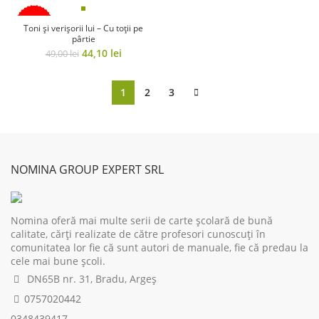
was:
is:
was:
is:
45,00 lei.
36,00 lei.
45,00 lei.
36,00 lei.
-10%
Toni și verișorii lui – Cu toții pe
pârtie
Original
Current
44,10
lei
49,00
lei
price
price
was:
is:
49,00 lei.
44,10 lei.
1
2
3
NOMINA GROUP EXPERT SRL
Nomina oferă mai multe serii de carte școlară de bună
calitate, cărți realizate de către profesori cunoscuți în
comunitatea lor fie că sunt autori de manuale, fie că predau la
cele mai bune școli.
DN65B nr. 31, Bradu, Argeș
0757020442
0348439417