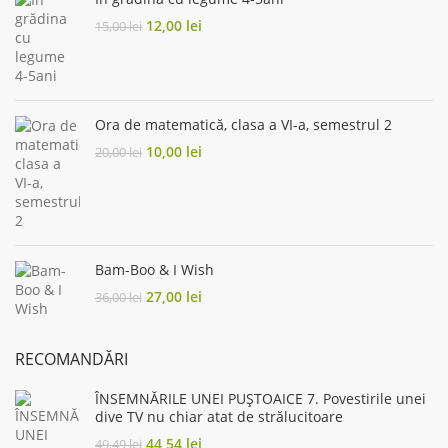
Original
Current
12,00
lei
15,00
lei
price
price
was:
is:
15,00 lei.
12,00 lei.
Ora de matematică, clasa a VI-a, semestrul 2
Original
Current
10,00
lei
20,00
lei
price
price
was:
is:
20,00 lei.
10,00 lei.
Bam-Boo & I Wish
Original
Current
27,00
lei
36,00
lei
price
price
was:
is:
36,00 lei.
27,00 lei.
RECOMANDĂRI
ÎNSEMNĂRILE UNEI PUȘTOAICE 7. Povestirile unei
dive TV nu chiar atat de strălucitoare
Original
Current
44,54
lei
49,49
lei