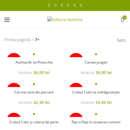
0
Prima pagină
7+
-20%
-20%
Aventurile lui Pinocchio
Cartea junglei
Original
Current
Original
Current
36,00
lei
36,00
lei
45,00
lei
45,00
lei
price
price
price
price
was:
is:
was:
is:
45,00 lei.
36,00 lei.
45,00 lei.
36,00 lei.
-10%
-20%
Cel mai tare din parcare
Crabul Colin se indrăgostește
Original
Current
Original
Current
42,30
lei
34,40
lei
47,00
lei
43,00
lei
price
price
price
price
was:
is:
was:
is:
47,00 lei.
42,30 lei.
43,00 lei.
34,40 lei.
-20%
-10%
Crabul Colin și colerul de perle
Flip si Flap in cautarea comorii