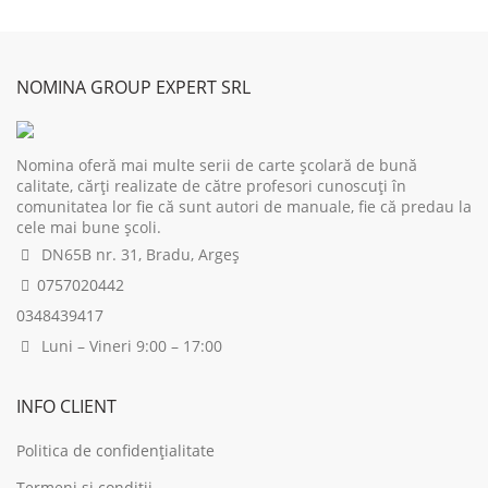
price
price
price
pri
was:
is:
was:
is:
34,00 lei.
27,20 lei.
45,00 lei.
36,
NOMINA GROUP EXPERT SRL
Nomina oferă mai multe serii de carte școlară de bună
calitate, cărți realizate de către profesori cunoscuți în
comunitatea lor fie că sunt autori de manuale, fie că predau la
cele mai bune școli.
DN65B nr. 31, Bradu, Argeș
0757020442
0348439417
Luni – Vineri 9:00 – 17:00
INFO CLIENT
Politica de confidențialitate
Termeni și condiții