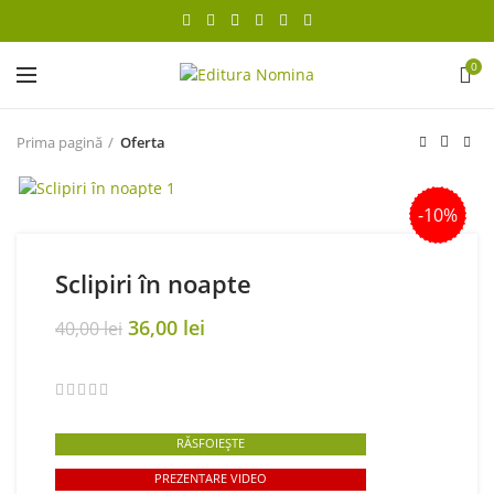
0
Prima pagină
Oferta
-10%
Sclipiri în noapte
Original
Current
36,00
lei
40,00
lei
price
price
was:
is:
40,00 lei.
36,00 lei.
RĂSFOIEȘTE
PREZENTARE VIDEO