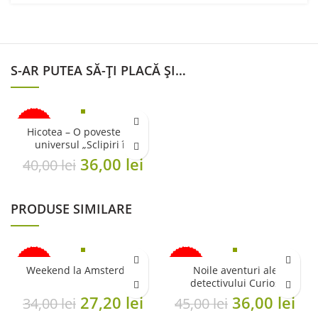
S-AR PUTEA SĂ-ȚI PLACĂ ȘI…
-10%
Hicotea – O poveste din
universul „Sclipiri în
noapte”
Original
Current
36,00
lei
40,00
lei
price
price
was:
is:
PRODUSE SIMILARE
40,00 lei.
36,00 lei.
-20%
-20%
Weekend la Amsterdam
Noile aventuri ale
detectivului Curios
Original
Current
Original
Cu
27,20
lei
36,00
lei
34,00
lei
45,00
lei