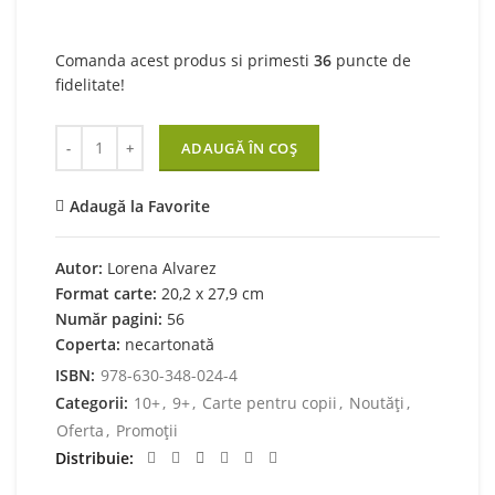
Comanda acest produs si primesti
36
puncte de
fidelitate!
Cantitate Sclipiri în noapte
ADAUGĂ ÎN COȘ
Adaugă la Favorite
Autor:
Lorena Alvarez
Format carte:
20,2 x 27,9 cm
Număr pagini:
56
Coperta:
necartonată
ISBN:
978-630-348-024-4
Categorii:
10+
,
9+
,
Carte pentru copii
,
Noutăți
,
Oferta
,
Promoții
Distribuie