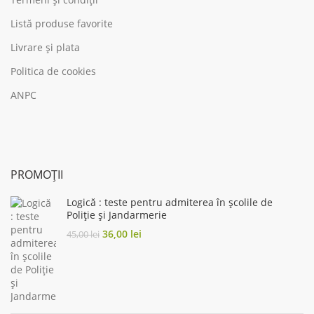
Listă produse favorite
Livrare și plata
Politica de cookies
ANPC
PROMOȚII
Logică : teste pentru admiterea în şcolile de
Poliţie şi Jandarmerie
Original
Current
36,00
lei
45,00
lei
price
price
was:
is:
45,00 lei.
36,00 lei.