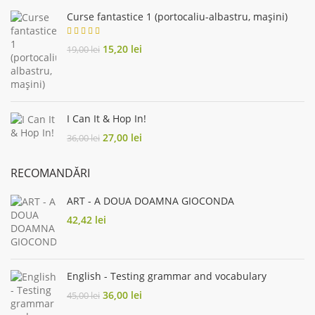
Curse fantastice 1 (portocaliu-albastru, mașini)
Original
Current
15,20
lei
19,00
lei
price
price
was:
is:
19,00 lei.
15,20 lei.
I Can It & Hop In!
Original
Current
27,00
lei
36,00
lei
price
price
was:
is:
RECOMANDĂRI
36,00 lei.
27,00 lei.
ART - A DOUA DOAMNA GIOCONDA
42,42
lei
English - Testing grammar and vocabulary
Original
Current
36,00
lei
45,00
lei
price
price