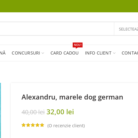
SELECTEA
NOU!
INĂ
CONCURSURI
CARD CADOU
INFO CLIENT
CONTA
Alexandru, marele dog german
Original
Current
32,00
lei
40,00
lei
price
price
was:
(O recenzie client)
is:
40,00 lei.
32,00 lei.