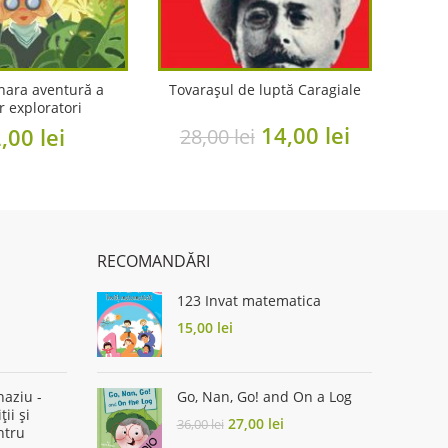
nara aventură a
Tovarașul de luptă Caragiale
r exploratori
Original
Current
14,00
lei
2,00
lei
28,00
lei
price
price
was:
is:
28,00 lei.
14,00 lei.
RECOMANDĂRI
123 Invat matematica
rent
15,00
lei
ce
50 lei.
aziu -
Go, Nan, Go! and On a Log
ții și
Original
Current
27,00
lei
36,00
lei
ntru
price
price