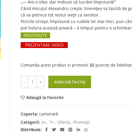
„— Am o idee, dar trebuie să lucrăm împreună!”
Când micuțul Alexandru crește, tinerețea sa lipsită de g
că va petrece tot restul vieții ca servitor.
Pisicile Uriașe, împreună cu rudele lor mai mici, pun câin
pot îndura această povară – e timpul pentru o schimbar
RĂSFOIEȘTE
PREZENTARE VIDEO
Comanda acest produs si primesti
32
puncte de fidelitat
Cantitate Alexandru, marele dog german
ADAUGĂ ÎN COȘ
Adaugă la Favorite
Coperta:
cartonată
Categorii:
6+
,
7+
,
Oferta
,
Promoții
Distribuie