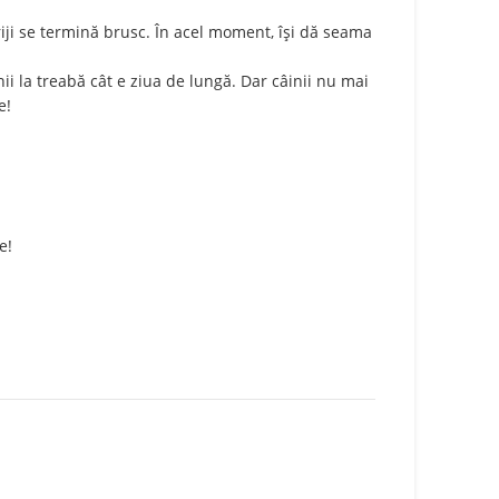
riji se termină brusc. În acel moment, își dă seama
ii la treabă cât e ziua de lungă. Dar câinii nu mai
e!
e!