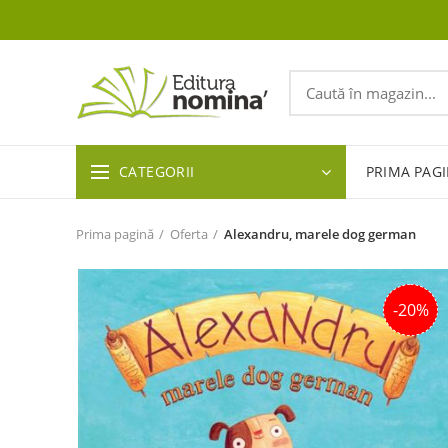
CATEGORII
PRIMA PAG
Prima pagină
Oferta
Alexandru, marele dog german
-20%