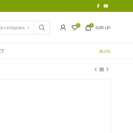
0
0
0,00
LEI
ZĂ CATEGORIA
CT
BLOG