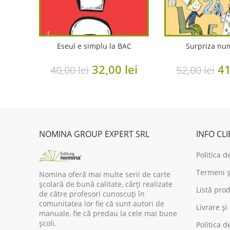
Eseul e simplu la BAC
Surpriza nu
Original
Current
Or
32,00
lei
4
40,00
lei
52,00
lei
price
price
pr
was:
is:
wa
40,00 lei.
32,00 lei.
52
NOMINA GROUP EXPERT SRL
INFO CL
Politica d
Termeni și
Nomina oferă mai multe serii de carte
școlară de bună calitate, cărți realizate
Listă prod
de către profesori cunoscuți în
comunitatea lor fie că sunt autori de
Livrare și
manuale, fie că predau la cele mai bune
școli.
Politica d