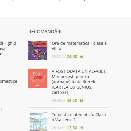
price
price
price
price
was:
is:
was:
is:
19,00 lei.
15,20 lei.
34,00 lei.
27,20 lei.
RECOMANDĂRI
că – ghid
Ora de matematică - clasa a
ivă
VIII-a
de
Original
Current
24,00
lei
30,00
lei
price
price
rent
was:
is:
A FOST ODATA UN ALFABET.
ce
30,00 lei.
24,00 lei.
Minipovesti pentru
omestice
(aproape) toate literele
50 lei.
[CARTEA CU GENIUS,
cartonat]
rent
ce
Original
Current
44,50
lei
49,49
lei
price
price
I
00 lei.
was:
is:
Teme de matematică. Clasa
49,49 lei.
44,50 lei.
rent
a V-a sem. 2
ce
Original
Current
12,50
lei
25,00
lei