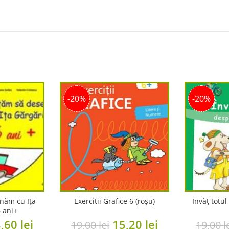
-20%
-20%
năm cu Ița
Exercitii Grafice 6 (roșu)
Invăț totul
 ani+
iginal
Current
Original
Current
3,60
lei
15,20
lei
19,00
lei
19,00
l