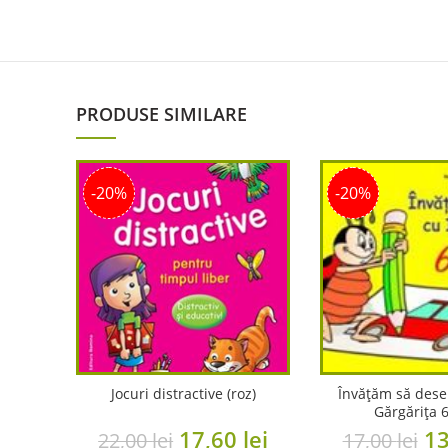
PRODUSE SIMILARE
-20%
-20%
Jocuri distractive (roz)
Învățăm să dese
Gărgărița 6
Original
Current
Or
17,60
lei
1
22,00
lei
17,00
lei