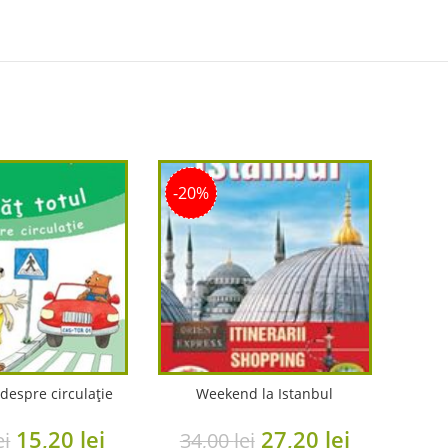
-20%
 despre circulație
Weekend la Istanbul
Original
Current
Original
Current
15,20
lei
27,20
lei
ei
34,00
lei