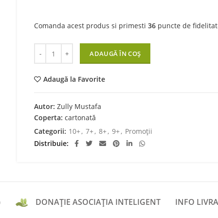
Comanda acest produs si primesti
36
puncte de fidelitat
Cantitate Ali Baba și cei 40 de hoți
ADAUGĂ ÎN COȘ
Adaugă la Favorite
Autor:
Zully Mustafa
Coperta:
cartonată
Categorii:
10+
,
7+
,
8+
,
9+
,
Promoții
Distribuie
)
DONAȚIE ASOCIAȚIA INTELIGENT
INFO LIVRA