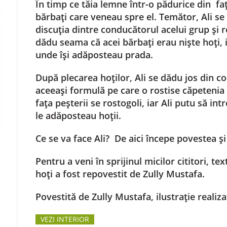
În timp ce tăia lemne într-o pădurice din faț
bărbați care veneau spre el. Temător, Ali se 
discuția dintre conducătorul acelui grup și r
dădu seama că acei bărbați erau niște hoți, 
unde își adăposteau prada.
După plecarea hoților, Ali se dădu jos din cop
aceeași formulă pe care o rostise căpetenia h
fața peșterii se rostogoli, iar Ali putu să in
le adăposteau hoții.
Ce se va face Ali? De aici începe povestea și
Pentru a veni în sprijinul micilor cititori, tex
hoți a fost repovestit de Zully Mustafa.
Povestită de Zully Mustafa, ilustrație reali
VEZI INTERIOR