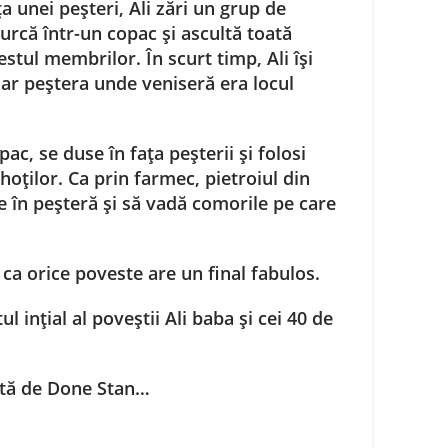
a unei peșteri, Ali zări un grup de
urcă într-un copac și ascultă toată
estul membrilor. În scurt timp, Ali își
iar peștera unde veniseră era locul
ac, se duse în fața peșterii și folosi
oților. Ca prin farmec, pietroiul din
tre în peșteră și să vadă comorile pe care
 ca orice poveste are un final fabulos.
tul ințial al poveștii Ali baba și cei 40 de
zată de Done Stan…