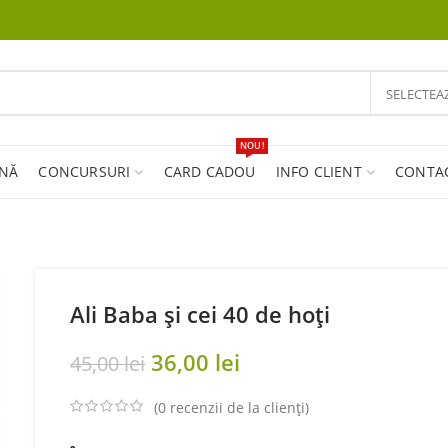
SELECTEA
NOU!
INĂ
CONCURSURI
CARD CADOU
INFO CLIENT
CONTA
Ali Baba și cei 40 de hoți
Original
Current
36,00
lei
45,00
lei
price
price
was:
(
0
recenzii de la clienți)
is:
45,00 lei.
36,00 lei.