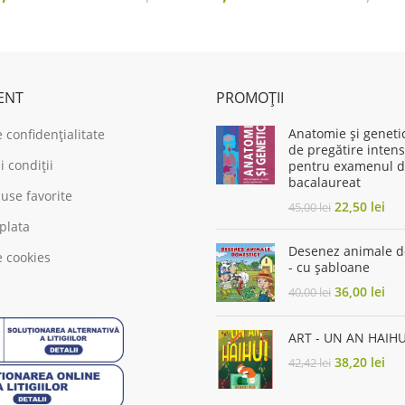
ice
price
price
price
s:
is:
was:
is:
,00 lei.
13,60 lei.
19,00 lei.
15,20 lei.
IENT
PROMOȚII
Anatomie şi geneti
e confidențialitate
de pregătire intens
 condiții
pentru examenul 
bacalaureat
use favorite
Original
Cur
22,50
lei
45,00
lei
price
pri
 plata
was:
is:
Desenez animale d
e cookies
45,00 lei.
22,
- cu șabloane
Original
Cur
36,00
lei
40,00
lei
price
pri
was:
is:
ART - UN AN HAIHU
40,00 lei.
36,
Original
Cur
38,20
lei
42,42
lei
price
pri
was:
is: