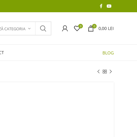
0
0
0,00
LEI
ZĂ CATEGORIA
CT
BLOG