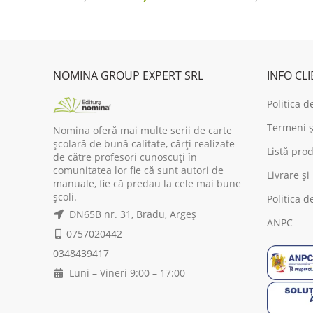
price
price
pr
was:
is:
wa
22,00 lei.
17,60 lei.
17
NOMINA GROUP EXPERT SRL
INFO CL
Politica d
Termeni și
Nomina oferă mai multe serii de carte
școlară de bună calitate, cărți realizate
Listă prod
de către profesori cunoscuți în
comunitatea lor fie că sunt autori de
Livrare și
manuale, fie că predau la cele mai bune
școli.
Politica d
DN65B nr. 31, Bradu, Argeș
ANPC
0757020442
0348439417
Luni – Vineri 9:00 – 17:00