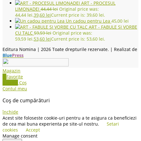
ART - PROCESUL
LIMONADEI
44,44
lei
Original price was:
44,44 lei.
39,60
lei
Current price is: 39,60 lei.
Un cadou pentru Lea
45,00
lei
ART - FABULE SI VORBE
CU TALC
59,59
lei
Original price was:
59,59 lei.
53,60
lei
Current price is: 53,60 lei.
Editura Nomina |
2026 Toate drepturile rezervate. | Realizat de
Blue
Press
Magazin
0
Favorite
0
items
Coș
Contul meu
Coș de cumpărături
închide
Acest site foloseste cookie-uri pentru a te asigura ca beneficiezi
de cea mai buna experienta pe site-ul nostru.
Setari
cookies
Accept
Manage consent