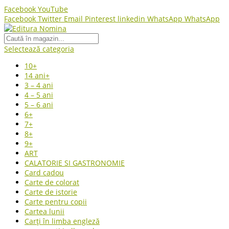
Facebook
YouTube
Facebook
Twitter
Email
Pinterest
linkedin
WhatsApp
WhatsApp
Selectează categoria
10+
14 ani+
3 – 4 ani
4 – 5 ani
5 – 6 ani
6+
7+
8+
9+
ART
CALATORIE SI GASTRONOMIE
Card cadou
Carte de colorat
Carte de istorie
Carte pentru copii
Cartea lunii
Carți în limba engleză