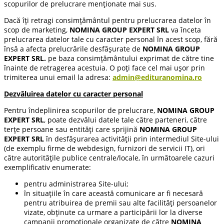
scopurilor de prelucrare menționate mai sus.
Dacă îți retragi consimțământul pentru prelucrarea datelor în
scop de marketing,
NOMINA GROUP EXPERT SRL
va înceta
prelucrarea datelor tale cu caracter personal în acest scop, fără
însă a afecta prelucrările desfășurate de
NOMINA GROUP
EXPERT SRL.
pe baza consimțământului exprimat de către tine
înainte de retragerea acestuia. O poți face cel mai ușor prin
trimiterea unui email la adresa:
admin@edituranomina.ro
Dezvăluirea datelor cu caracter personal
Pentru îndeplinirea scopurilor de prelucrare,
NOMINA GROUP
EXPERT SRL
, poate dezvălui datele tale către parteneri, către
terțe persoane sau entități care sprijină
NOMINA GROUP
EXPERT SRL
în desfășurarea activității prin intermediul Site-ului
(de exemplu firme de webdesign, furnizori de servicii IT), ori
către autoritățile publice centrale/locale, în următoarele cazuri
exemplificativ enumerate:
pentru administrarea Site-ului;
în situațiile în care această comunicare ar fi necesară
pentru atribuirea de premii sau alte facilități persoanelor
vizate, obținute ca urmare a participării lor la diverse
campanii promoționale organizate de către
NOMINA