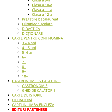
Clasa a 9-a
Clasa a 10-a
Clasa a 11-a
Clasa a 12-a
Pregătire bacalaureat
Olimpiade școlare
DIDACTICĂ
DICȚIONARE
CARTE PENTRU COPII NOMINA
3 – 4 ani
4 – 5 ani
5- 6 ani
6+
7+
8+
9+
10+
GASTRONOMIE & CALATORIE
GASTRONOMIE
GHID DE CĂLĂTORIE
CARTE DE ISTORIE
LITERATURĂ
CĂRȚI ÎN LIMBA ENGLEZĂ
EDITURI PARTENERE