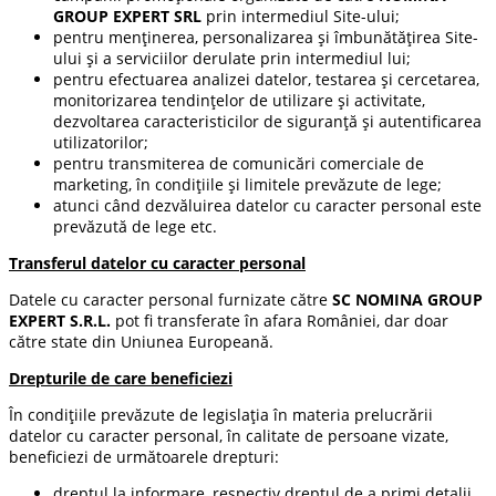
GROUP EXPERT SRL
prin intermediul Site-ului;
pentru menținerea, personalizarea și îmbunătățirea Site-
ului și a serviciilor derulate prin intermediul lui;
pentru efectuarea analizei datelor, testarea și cercetarea,
monitorizarea tendințelor de utilizare și activitate,
dezvoltarea caracteristicilor de siguranță și autentificarea
utilizatorilor;
pentru transmiterea de comunicări comerciale de
marketing, în condițiile și limitele prevăzute de lege;
atunci când dezvăluirea datelor cu caracter personal este
prevăzută de lege etc.
Transferul datelor cu caracter personal
Datele cu caracter personal furnizate către
SC NOMINA GROUP
EXPERT S.R.L.
pot fi transferate în afara României, dar doar
către state din Uniunea Europeană.
Drepturile de care beneficiezi
În condițiile prevăzute de legislația în materia prelucrării
datelor cu caracter personal, în calitate de persoane vizate,
beneficiezi de următoarele drepturi:
dreptul la informare, respectiv dreptul de a primi detalii