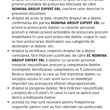
privind activitățile de prelucrare efectuate de către
NOMINA GROUP EXPERT SRL
, conform celor descrise în
prezentul document;
dreptul de acces la date, respectiv dreptul de a obține
confirmarea din partea
NOMINA GROUP EXPERT SRL
cu
privire la prelucrarea datelor cu caracter personal,
precum și detalii privind activitățile de prelucrare precum
modalitatea în care sunt prelucrate datele, scopul în care
se face prelucrarea, destinatarii sau categoriile de
destinatari ai datelor, etc;
dreptul la rectificare, respectiv dreptul de a obține
corectarea, fără întârzieri justificate, de către
SC NOMINA
GROUP EXPERT SRL
a datelor cu caracter personal
inexacte/ nejustificate, precum și completarea datelor
incomplete; Rectificarea/ completarea va fi comunicată
fiecărui destinatar la care au fost transmise datele, cu
excepția cazului în care acest lucru se dovedește
imposibil sau presupune eforturi disproporționate.
dreptul la ștergerea datelor, fără întârzieri nejustificate,
(„dreptul de a fi uitat”), în cazul in care se aplică unul
dintre următoarele motive:
acestea nu mai sunt necesare pentru îndeplinirea
scopurilor pentru care au fost colectate sau prelucrate;