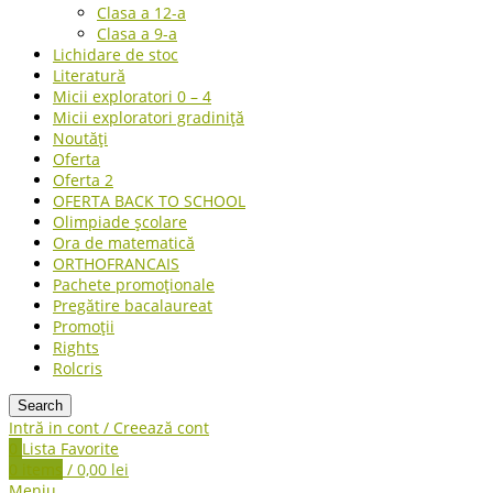
Clasa a 12-a
Clasa a 9-a
Lichidare de stoc
Literatură
Micii exploratori 0 – 4
Micii exploratori gradiniță
Noutăți
Oferta
Oferta 2
OFERTA BACK TO SCHOOL
Olimpiade școlare
Ora de matematică
ORTHOFRANCAIS
Pachete promoționale
Pregătire bacalaureat
Promoții
Rights
Rolcris
Search
Intră in cont / Creează cont
0
Lista Favorite
0
items
/
0,00
lei
Meniu