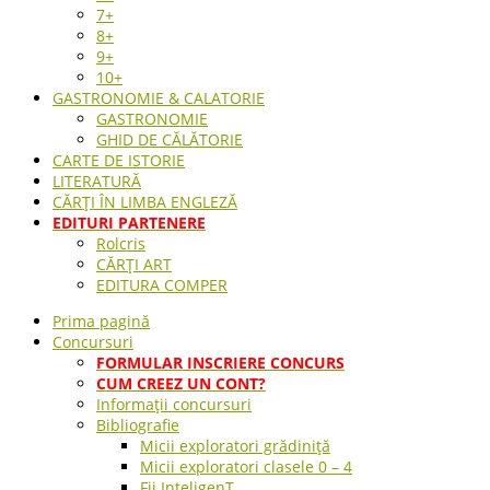
7+
8+
9+
10+
GASTRONOMIE & CALATORIE
GASTRONOMIE
GHID DE CĂLĂTORIE
CARTE DE ISTORIE
LITERATURĂ
CĂRȚI ÎN LIMBA ENGLEZĂ
EDITURI PARTENERE
Rolcris
CĂRȚI ART
EDITURA COMPER
Prima pagină
Concursuri
FORMULAR INSCRIERE CONCURS
CUM CREEZ UN CONT?
Informații concursuri
Bibliografie
Micii exploratori grădiniță
Micii exploratori clasele 0 – 4
Fii InteligenT