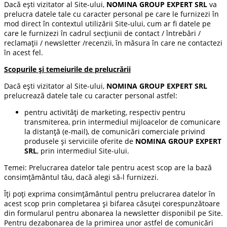
Dacă ești vizitator al Site-ului,
NOMINA GROUP EXPERT SRL
va
prelucra datele tale cu caracter personal pe care le furnizezi în
mod direct în contextul utilizării Site-ului, cum ar fi datele pe
care le furnizezi în cadrul secțiunii de contact / întrebări /
reclamații / newsletter /recenzii, în măsura în care ne contactezi
în acest fel.
Scopurile și temeiurile de prelucrării
Dacă ești vizitator al Site-ului,
NOMINA GROUP EXPERT SRL
prelucrează datele tale cu caracter personal astfel:
pentru activităţi de marketing, respectiv pentru
transmiterea, prin intermediul mijloacelor de comunicare
la distanţă (e-mail), de comunicări comerciale privind
produsele şi serviciile oferite de
NOMINA GROUP EXPERT
SRL
, prin intermediul Site-ului.
Temei: Prelucrarea datelor tale pentru acest scop are la bază
consimțământul tău, dacă alegi să-l furnizezi.
Îți poți exprima consimțământul pentru prelucrarea datelor în
acest scop prin completarea și bifarea căsuței corespunzătoare
din formularul pentru abonarea la newsletter disponibil pe Site.
Pentru dezabonarea de la primirea unor astfel de comunicări