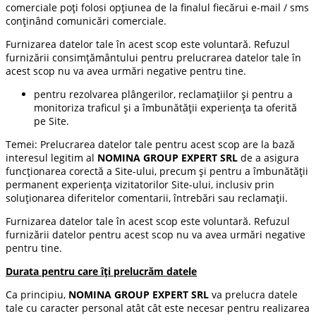
comerciale poți folosi opţiunea de la finalul fiecărui e-mail / sms
conţinând comunicări comerciale.
Furnizarea datelor tale în acest scop este voluntară. Refuzul
furnizării consimțământului pentru prelucrarea datelor tale în
acest scop nu va avea urmări negative pentru tine.
pentru rezolvarea plângerilor, reclamaţiilor şi pentru a
monitoriza traficul și a îmbunătăţii experiența ta oferită
pe Site.
Temei: Prelucrarea datelor tale pentru acest scop are la bază
interesul legitim al
NOMINA GROUP EXPERT SRL
de a asigura
funcționarea corectă a Site-ului, precum și pentru a îmbunătății
permanent experiența vizitatorilor Site-ului, inclusiv prin
soluționarea diferitelor comentarii, întrebări sau reclamații.
Furnizarea datelor tale în acest scop este voluntară. Refuzul
furnizării datelor pentru acest scop nu va avea urmări negative
pentru tine.
Durata pentru care îți prelucrăm datele
Ca principiu,
NOMINA GROUP EXPERT
SRL
va prelucra datele
tale cu caracter personal atât cât este necesar pentru realizarea