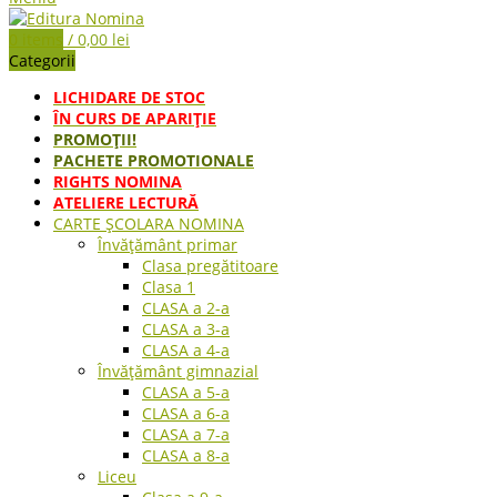
0
items
/
0,00
lei
Categorii
LICHIDARE DE STOC
ÎN CURS DE APARIŢIE
PROMOȚII!
PACHETE PROMOTIONALE
RIGHTS NOMINA
ATELIERE LECTURĂ
CARTE ŞCOLARA NOMINA
Învățământ primar
Clasa pregătitoare
Clasa 1
CLASA a 2-a
CLASA a 3-a
CLASA a 4-a
Învățământ gimnazial
CLASA a 5-a
CLASA a 6-a
CLASA a 7-a
CLASA a 8-a
Liceu