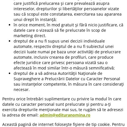
care justifică prelucarea și care prevalează asupra
intereselor, drepturilor și libertăților persoanelor vizate
sau că scopul este constatarea, exercitarea sau apararea
unui drept în instanță;
în orice moment, în mod gratuit și fără nicio justificare, că
datele care o vizează să fie prelucrate în scop de
marketing direct.
dreptul de a nu fi supus unei decizii individuale
automate, respectiv dreptul de a nu fi subiectul unei
decizii luate numai pe baza unor activități de prelucrare
automate, inclusiv crearea de profiluri, care produce
efecte juridice care privesc persoana vizată sau o
afectează în mod similar într-o măsură semnificativă;
dreptul de a vă adresa Autorităţii Naţionale de
Supraveghere a Prelucrării Datelor cu Caracter Personal
sau instanțelor competente, în măsura în care considerați
necesar.
Pentru orice întrebări suplimentare cu privire la modul în care
datele cu caracter personal sunt prelucrate și pentru a-ți
exercita drepturile menționate mai sus, te rugăm să te adresezi
la adresa de email:
admin@edituranomina.ro
Această pagină de internet folosește fișiere de tip cookie. Pentru