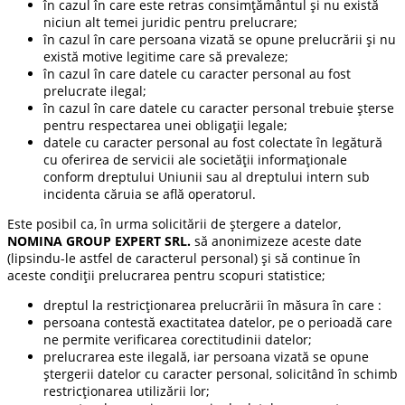
în cazul în care este retras consimțământul și nu există
niciun alt temei juridic pentru prelucrare;
în cazul în care persoana vizată se opune prelucrării și nu
există motive legitime care să prevaleze;
în cazul în care datele cu caracter personal au fost
prelucrate ilegal;
în cazul în care datele cu caracter personal trebuie șterse
pentru respectarea unei obligații legale;
datele cu caracter personal au fost colectate în legătură
cu oferirea de servicii ale societății informaționale
conform dreptului Uniunii sau al dreptului intern sub
incidenta căruia se află operatorul.
Este posibil ca, în urma solicitării de ștergere a datelor,
NOMINA GROUP EXPERT SRL.
să anonimizeze aceste date
(lipsindu-le astfel de caracterul personal) și să continue în
aceste condiții prelucrarea pentru scopuri statistice;
dreptul la restricționarea prelucrării în măsura în care :
persoana contestă exactitatea datelor, pe o perioadă care
ne permite verificarea corectitudinii datelor;
prelucrarea este ilegală, iar persoana vizată se opune
ștergerii datelor cu caracter personal, solicitând în schimb
restricționarea utilizării lor;