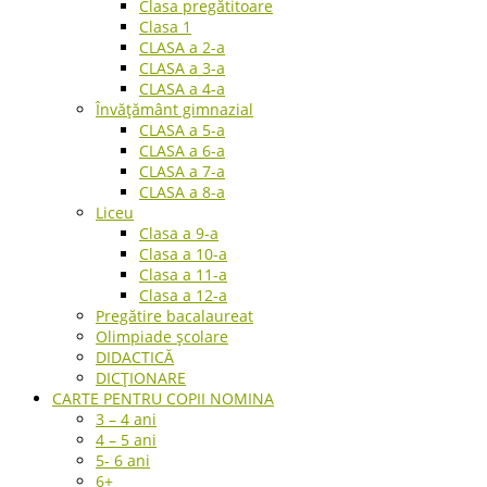
Clasa pregătitoare
Clasa 1
CLASA a 2-a
CLASA a 3-a
CLASA a 4-a
Învățământ gimnazial
CLASA a 5-a
CLASA a 6-a
CLASA a 7-a
CLASA a 8-a
Liceu
Clasa a 9-a
Clasa a 10-a
Clasa a 11-a
Clasa a 12-a
Pregătire bacalaureat
Olimpiade școlare
DIDACTICĂ
DICȚIONARE
CARTE PENTRU COPII NOMINA
3 – 4 ani
4 – 5 ani
5- 6 ani
6+