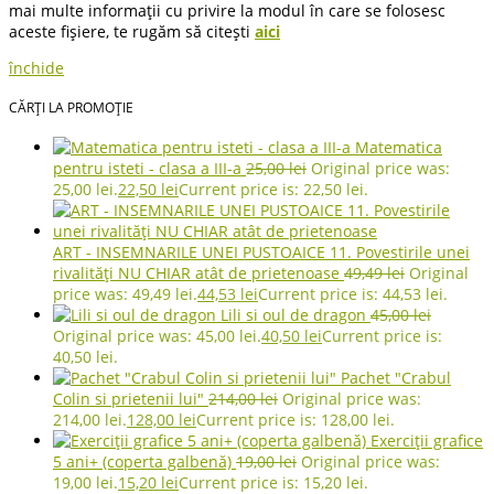
mai multe informații cu privire la modul în care se folosesc
aceste fișiere, te rugăm să citești
aici
închide
CĂRȚI LA PROMOȚIE
Matematica
pentru isteti - clasa a III-a
25,00
lei
Original price was:
25,00 lei.
22,50
lei
Current price is: 22,50 lei.
ART - INSEMNARILE UNEI PUSTOAICE 11. Povestirile unei
rivalități NU CHIAR atât de prietenoase
49,49
lei
Original
price was: 49,49 lei.
44,53
lei
Current price is: 44,53 lei.
Lili si oul de dragon
45,00
lei
Original price was: 45,00 lei.
40,50
lei
Current price is:
40,50 lei.
Pachet "Crabul
Colin si prietenii lui"
214,00
lei
Original price was:
214,00 lei.
128,00
lei
Current price is: 128,00 lei.
Exerciții grafice
5 ani+ (coperta galbenă)
19,00
lei
Original price was:
19,00 lei.
15,20
lei
Current price is: 15,20 lei.