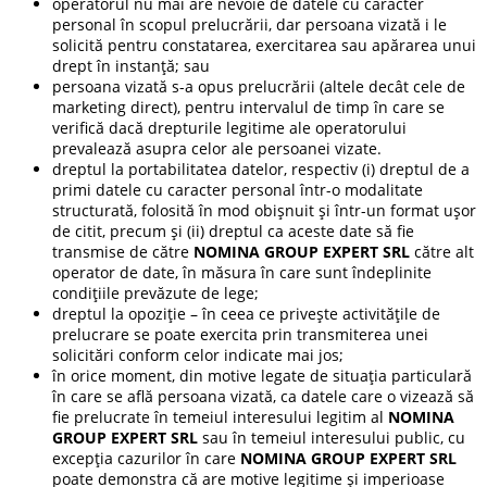
operatorul nu mai are nevoie de datele cu caracter
personal în scopul prelucrării, dar persoana vizată i le
solicită pentru constatarea, exercitarea sau apărarea unui
drept în instanță; sau
persoana vizată s-a opus prelucrării (altele decât cele de
marketing direct), pentru intervalul de timp în care se
verifică dacă drepturile legitime ale operatorului
prevalează asupra celor ale persoanei vizate.
dreptul la portabilitatea datelor, respectiv (i) dreptul de a
primi datele cu caracter personal într-o modalitate
structurată, folosită în mod obișnuit și într-un format ușor
de citit, precum și (ii) dreptul ca aceste date să fie
transmise de către
NOMINA GROUP EXPERT SRL
către alt
operator de date, în măsura în care sunt îndeplinite
condițiile prevăzute de lege;
dreptul la opoziție – în ceea ce privește activitățile de
prelucrare se poate exercita prin transmiterea unei
solicitări conform celor indicate mai jos;
în orice moment, din motive legate de situația particulară
în care se află persoana vizată, ca datele care o vizează să
fie prelucrate în temeiul interesului legitim al
NOMINA
GROUP EXPERT
SRL
sau în temeiul interesului public, cu
excepția cazurilor în care
NOMINA GROUP EXPERT SRL
poate demonstra că are motive legitime și imperioase