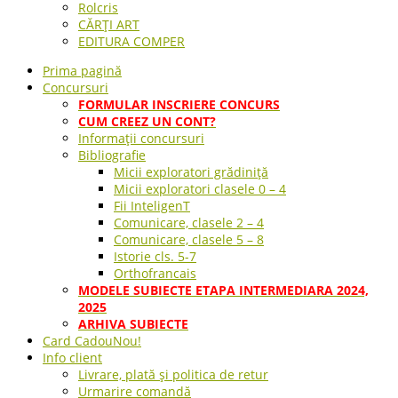
Rolcris
CĂRȚI ART
EDITURA COMPER
Prima pagină
Concursuri
FORMULAR INSCRIERE CONCURS
CUM CREEZ UN CONT?
Informații concursuri
Bibliografie
Micii exploratori grădiniță
Micii exploratori clasele 0 – 4
Fii InteligenT
Comunicare, clasele 2 – 4
Comunicare, clasele 5 – 8
Istorie cls. 5-7
Orthofrancais
MODELE SUBIECTE ETAPA INTERMEDIARA 2024,
2025
ARHIVA SUBIECTE
Card Cadou
Nou!
Info client
Livrare, plată și politica de retur
Urmarire comandă