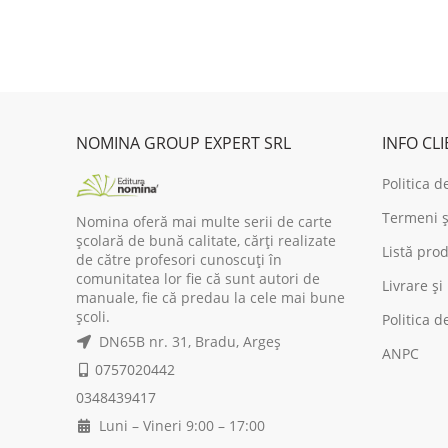
was:
is:
wa
47,00 lei.
37,60 lei.
43
NOMINA GROUP EXPERT SRL
INFO CL
Politica d
Termeni și
Nomina oferă mai multe serii de carte
școlară de bună calitate, cărți realizate
Listă prod
de către profesori cunoscuți în
comunitatea lor fie că sunt autori de
Livrare și
manuale, fie că predau la cele mai bune
școli.
Politica d
DN65B nr. 31, Bradu, Argeș
ANPC
0757020442
0348439417
Luni – Vineri 9:00 – 17:00