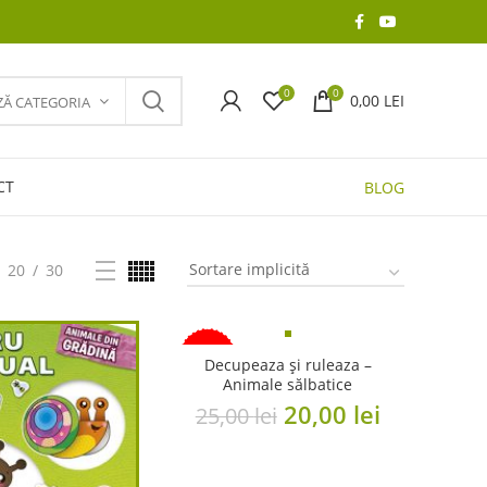
0
0
0,00
LEI
ZĂ CATEGORIA
CT
BLOG
20
30
-20%
Decupeaza și ruleaza –
Animale sălbatice
Original
Current
20,00
lei
25,00
lei
price
price
was:
is: