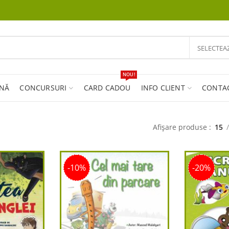
SELECTEA
NOU!
INĂ
CONCURSURI
CARD CADOU
INFO CLIENT
CONTA
Afișare produse
15
-10%
-20%