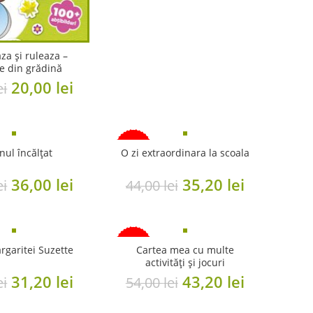
25,00 lei.
20,00 lei.
a și ruleaza –
e din grădină
Original
Current
20,00
lei
ei
price
price
was:
is:
25,00 lei.
20,00 lei.
-20%
ul încălțat
O zi extraordinara la scoala
Original
Current
Original
Current
36,00
lei
35,20
lei
ei
44,00
lei
price
price
price
price
was:
is:
was:
is:
45,00 lei.
36,00 lei.
44,00 lei.
35,20 lei.
-20%
rgaritei Suzette
Cartea mea cu multe
activități și jocuri
Original
Current
Original
Current
31,20
lei
43,20
lei
ND
ei
54,00
lei
price
price
price
price