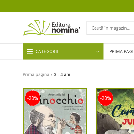
CATEGORII
PRIMA PAG
Prima pagină
3 - 4 ani
-20%
-20%