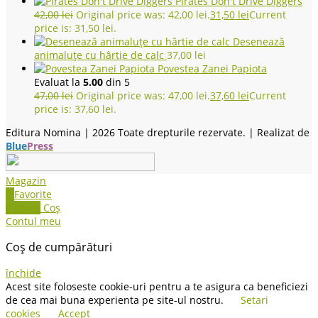
Pirates Don't Drive Diggers
42,00
lei
Original price was: 42,00 lei.
31,50
lei
Current
price is: 31,50 lei.
Desenează
animaluțe cu hârtie de calc
37,00
lei
Povestea Zanei Papiota
Evaluat la
5.00
din 5
47,00
lei
Original price was: 47,00 lei.
37,60
lei
Current
price is: 37,60 lei.
Editura Nomina |
2026 Toate drepturile rezervate. | Realizat de
Blue
Press
Magazin
0
Favorite
0
items
Coș
Contul meu
Coș de cumpărături
închide
Acest site foloseste cookie-uri pentru a te asigura ca beneficiezi
de cea mai buna experienta pe site-ul nostru.
Setari
cookies
Accept