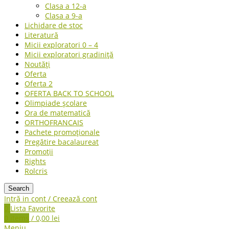
Clasa a 12-a
Clasa a 9-a
Lichidare de stoc
Literatură
Micii exploratori 0 – 4
Micii exploratori gradiniță
Noutăți
Oferta
Oferta 2
OFERTA BACK TO SCHOOL
Olimpiade școlare
Ora de matematică
ORTHOFRANCAIS
Pachete promoționale
Pregătire bacalaureat
Promoții
Rights
Rolcris
Search
Intră in cont / Creează cont
0
Lista Favorite
0
items
/
0,00
lei
Meniu