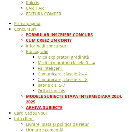
Rolcris
CĂRȚI ART
EDITURA COMPER
Prima pagină
Concursuri
FORMULAR INSCRIERE CONCURS
CUM CREEZ UN CONT?
Informații concursuri
Bibliografie
Micii exploratori grădiniță
Micii exploratori clasele 0 – 4
Fii InteligenT
Comunicare, clasele 2 – 4
Comunicare, clasele 5 – 8
Istorie cls. 5-7
Orthofrancais
MODELE SUBIECTE ETAPA INTERMEDIARA 2024,
2025
ARHIVA SUBIECTE
Card Cadou
Nou!
Info client
Livrare, plată și politica de retur
Urmarire comandă