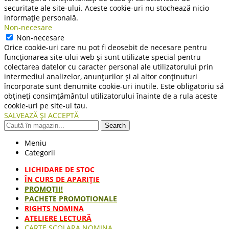
securitate ale site-ului. Aceste cookie-uri nu stochează nicio
informație personală.
Non-necesare
Non-necesare
Orice cookie-uri care nu pot fi deosebit de necesare pentru
funcționarea site-ului web și sunt utilizate special pentru
colectarea datelor cu caracter personal ale utilizatorului prin
intermediul analizelor, anunțurilor și al altor conținuturi
încorporate sunt denumite cookie-uri inutile. Este obligatoriu să
obțineți consimțământul utilizatorului înainte de a rula aceste
cookie-uri pe site-ul tau.
SALVEAZĂ ȘI ACCEPTĂ
Search
Meniu
Categorii
LICHIDARE DE STOC
ÎN CURS DE APARIŢIE
PROMOȚII!
PACHETE PROMOTIONALE
RIGHTS NOMINA
ATELIERE LECTURĂ
CARTE ŞCOLARA NOMINA