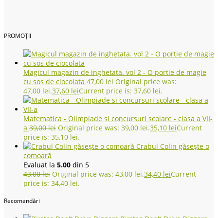
PROMOȚII
Magicul magazin de inghetata. vol 2 - O portie de magie
cu sos de ciocolata
47,00
lei
Original price was:
47,00 lei.
37,60
lei
Current price is: 37,60 lei.
Matematica - Olimpiade si concursuri scolare - clasa a VII-
a
39,00
lei
Original price was: 39,00 lei.
35,10
lei
Current
price is: 35,10 lei.
Crabul Colin găsește o
comoară
Evaluat la
5.00
din 5
43,00
lei
Original price was: 43,00 lei.
34,40
lei
Current
price is: 34,40 lei.
Recomandări