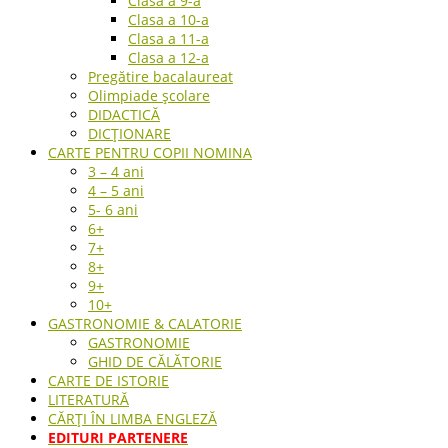
Clasa a 9-a
Clasa a 10-a
Clasa a 11-a
Clasa a 12-a
Pregătire bacalaureat
Olimpiade școlare
DIDACTICĂ
DICȚIONARE
CARTE PENTRU COPII NOMINA
3 – 4 ani
4 – 5 ani
5- 6 ani
6+
7+
8+
9+
10+
GASTRONOMIE & CALATORIE
GASTRONOMIE
GHID DE CĂLĂTORIE
CARTE DE ISTORIE
LITERATURĂ
CĂRȚI ÎN LIMBA ENGLEZĂ
EDITURI PARTENERE