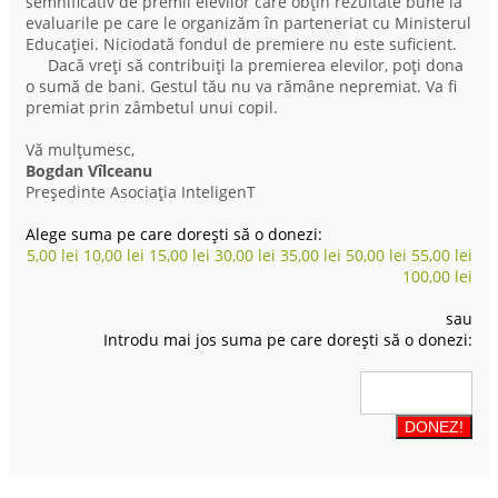
semnificativ de premii elevilor care obțin rezultate bune la
evaluarile pe care le organizăm în parteneriat cu Ministerul
Educației. Niciodată fondul de premiere nu este suficient.
Dacă vreți să contribuiți la premierea elevilor, poți dona
o sumă de bani. Gestul tău nu va rămâne nepremiat. Va fi
premiat prin zâmbetul unui copil.
Vă mulțumesc,
Bogdan Vîlceanu
Președinte Asociația InteligenT
Alege suma pe care dorești să o donezi:
5,00
lei
10,00
lei
15,00
lei
30,00
lei
35,00
lei
50,00
lei
55,00
lei
100,00
lei
sau
Introdu mai jos suma pe care dorești să o donezi: