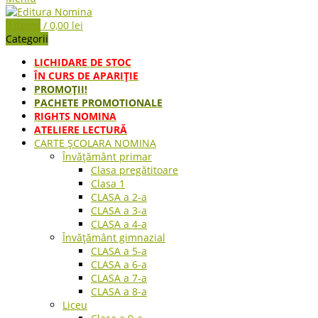
0
items
/
0,00
lei
Categorii
LICHIDARE DE STOC
ÎN CURS DE APARIŢIE
PROMOȚII!
PACHETE PROMOTIONALE
RIGHTS NOMINA
ATELIERE LECTURĂ
CARTE ŞCOLARA NOMINA
Învățământ primar
Clasa pregătitoare
Clasa 1
CLASA a 2-a
CLASA a 3-a
CLASA a 4-a
Învățământ gimnazial
CLASA a 5-a
CLASA a 6-a
CLASA a 7-a
CLASA a 8-a
Liceu