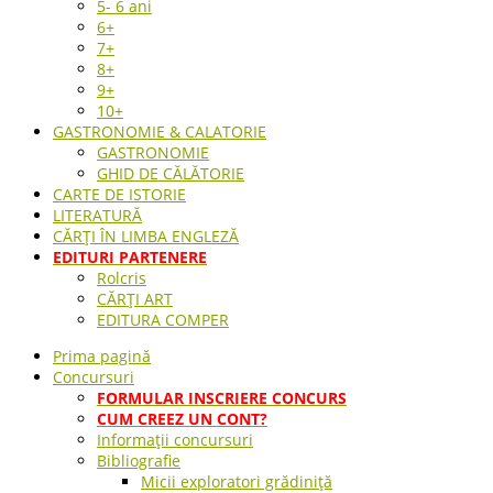
5- 6 ani
6+
7+
8+
9+
10+
GASTRONOMIE & CALATORIE
GASTRONOMIE
GHID DE CĂLĂTORIE
CARTE DE ISTORIE
LITERATURĂ
CĂRȚI ÎN LIMBA ENGLEZĂ
EDITURI PARTENERE
Rolcris
CĂRȚI ART
EDITURA COMPER
Prima pagină
Concursuri
FORMULAR INSCRIERE CONCURS
CUM CREEZ UN CONT?
Informații concursuri
Bibliografie
Micii exploratori grădiniță