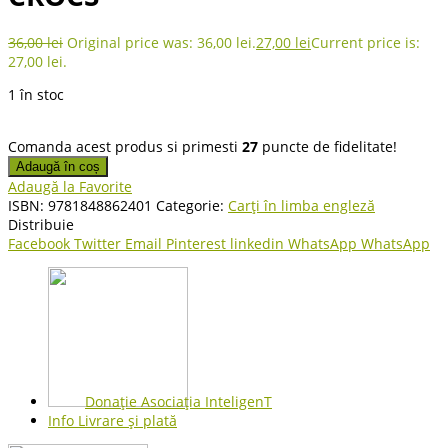
36,00
lei
Original price was: 36,00 lei.
27,00
lei
Current price is:
27,00 lei.
1 în stoc
Comanda acest produs si primesti
27
puncte de fidelitate!
Adaugă în coș
Adaugă la Favorite
ISBN:
9781848862401
Categorie:
Carți în limba engleză
Distribuie
Facebook
Twitter
Email
Pinterest
linkedin
WhatsApp
WhatsApp
Donație Asociația InteligenT
Info Livrare și plată