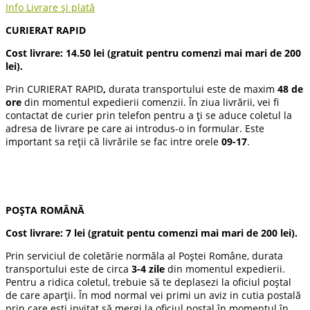
Info Livrare și plată
CURIERAT RAPID
Cost livrare: 14.50 lei (gratuit pentru comenzi mai mari de 200
lei).
Prin CURIERAT RAPID
,
durata transportului este de maxim
48 de
ore
din momentul expedierii comenzii. În ziua livrării, vei fi
contactat de curier prin telefon pentru a ți se aduce coletul la
adresa de livrare pe care ai introdus-o in formular. Este
important sa reții că livrările se fac intre orele
09-17
.
POȘTA ROMÂNĂ
Cost livrare:
7 lei
(gratuit pentu comenzi mai mari de 200 lei).
Prin serviciul de coletărie normăla al Poștei Române, durata
transportului este de circa
3-4 zile
din momentul expedierii.
Pentru a ridica coletul, trebuie să te deplasezi la oficiul poștal
de care aparții. În mod normal vei primi un aviz in cutia postală
prin care ești invitat să mergi la oficiul poștal în momentul în