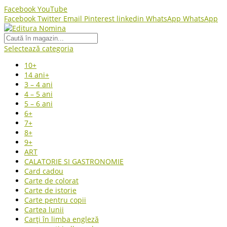
Facebook
YouTube
Facebook
Twitter
Email
Pinterest
linkedin
WhatsApp
WhatsApp
Selectează categoria
10+
14 ani+
3 – 4 ani
4 – 5 ani
5 – 6 ani
6+
7+
8+
9+
ART
CALATORIE SI GASTRONOMIE
Card cadou
Carte de colorat
Carte de istorie
Carte pentru copii
Cartea lunii
Carți în limba engleză