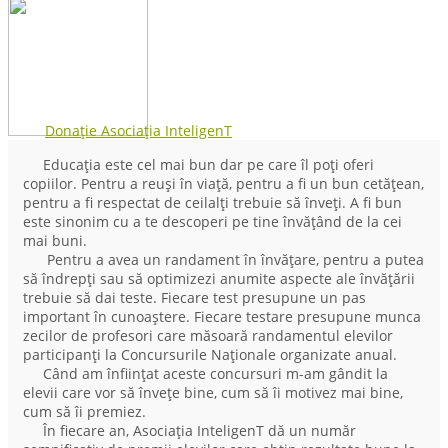
Donație Asociația InteligenT
Educația este cel mai bun dar pe care îl poți oferi
copiilor. Pentru a reuși în viață, pentru a fi un bun cetățean,
pentru a fi respectat de ceilalți trebuie să înveți. A fi bun
este sinonim cu a te descoperi pe tine învățând de la cei
mai buni.
Pentru a avea un randament în învățare, pentru a putea
să îndrepți sau să optimizezi anumite aspecte ale învățării
trebuie să dai teste. Fiecare test presupune un pas
important în cunoaștere. Fiecare testare presupune munca
zecilor de profesori care măsoară randamentul elevilor
participanți la Concursurile Naționale organizate anual.
Când am înființat aceste concursuri m-am gândit la
elevii care vor să învețe bine, cum să îi motivez mai bine,
cum să îi premiez.
În fiecare an, Asociația InteligenT dă un număr