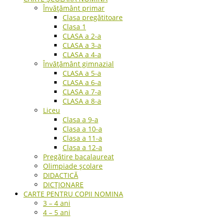
Învățământ primar
Clasa pregătitoare
Clasa 1
CLASA a 2-a
CLASA a 3-a
CLASA a 4-a
Învățământ gimnazial
CLASA a 5-a
CLASA a 6-a
CLASA a 7-a
CLASA a 8-a
Liceu
Clasa a 9-a
Clasa a 10-a
Clasa a 11-a
Clasa a 12-a
Pregătire bacalaureat
Olimpiade școlare
DIDACTICĂ
DICȚIONARE
CARTE PENTRU COPII NOMINA
3 – 4 ani
4 – 5 ani