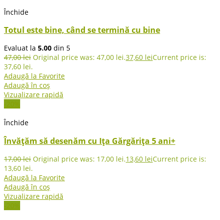
Închide
Totul este bine, când se termină cu bine
Evaluat la
5.00
din 5
47,00
lei
Original price was: 47,00 lei.
37,60
lei
Current price is:
37,60 lei.
Adaugă la Favorite
Adaugă în coș
Vizualizare rapidă
-20%
Închide
Învățăm să desenăm cu Ița Gărgărița 5 ani+
17,00
lei
Original price was: 17,00 lei.
13,60
lei
Current price is:
13,60 lei.
Adaugă la Favorite
Adaugă în coș
Vizualizare rapidă
-20%