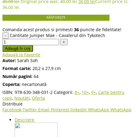
40,00
lei
Original price was: 40,00 lei.
36,00
lei
Current price is:
36,00 lei.
RĂSFOIEȘTE
Comanda acest produs si primesti
36
puncte de fidelitate!
Cantitate Juniper Mae - Cavalerul din Tykotech
Adaugă în coș
Adaugă la Favorite
Autor:
Sarah Soh
Format carte:
20,2 x 27,9 cm
Număr pagini:
64
Coperta:
necartonată
ISBN:
978-630-348-031-2
Categorii:
8+
,
10+
,
9+
,
Carte pentru
copii
,
Noutăți
,
Oferta
Distribuie
Facebook
Twitter
Email
Pinterest
linkedin
WhatsApp
WhatsApp
Descriere