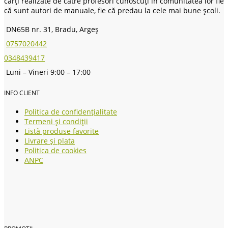
cărți realizate de către profesori cunoscuți în comunitatea lor fie
că sunt autori de manuale, fie că predau la cele mai bune școli.
DN65B nr. 31, Bradu, Argeș
0757020442
0348439417
Luni – Vineri 9:00 – 17:00
INFO CLIENT
Politica de confidențialitate
Termeni și condiții
Listă produse favorite
Livrare și plata
Politica de cookies
ANPC