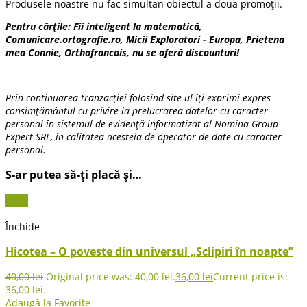
Produsele noastre nu fac simultan obiectul a două promoții.
Pentru cărțile: Fii inteligent la matematică,
Comunicare.ortografie.ro, Micii Exploratori - Europa, Prietena
mea Connie, Orthofrancais, nu se oferă discounturi!
Prin continuarea tranzacției folosind site-ul îți exprimi expres
consimțământul cu privire la prelucrarea datelor cu caracter
personal în sistemul de evidență informatizat al Nomina Group
Expert SRL, în calitatea acesteia de operator de date cu caracter
personal.
S-ar putea să-ți placă și…
-10%
Închide
Hicotea – O poveste din universul „Sclipiri în noapte”
40,00
lei
Original price was: 40,00 lei.
36,00
lei
Current price is:
36,00 lei.
Adaugă la Favorite