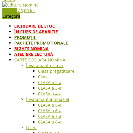
0
items
/
0,00
lei
Categorii
LICHIDARE DE STOC
ÎN CURS DE APARIŢIE
PROMOȚII!
PACHETE PROMOTIONALE
RIGHTS NOMINA
ATELIERE LECTURĂ
CARTE ŞCOLARA NOMINA
Învățământ primar
Clasa pregătitoare
Clasa 1
CLASA a 2-a
CLASA a 3-a
CLASA a 4-a
Învățământ gimnazial
CLASA a 5-a
CLASA a 6-a
CLASA a 7-a
CLASA a 8-a
Liceu