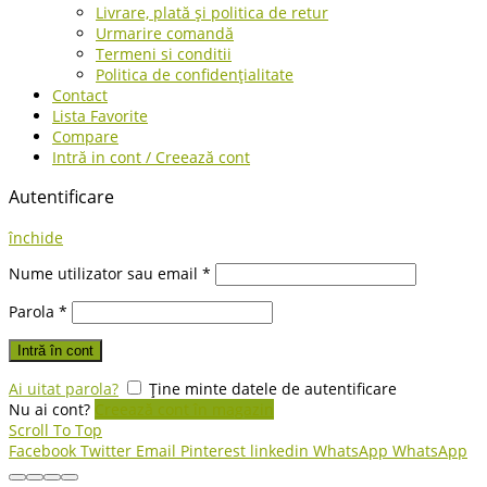
Livrare, plată și politica de retur
Urmarire comandă
Termeni si conditii
Politica de confidențialitate
Contact
Lista Favorite
Compare
Intră in cont / Creează cont
Autentificare
închide
Nume utilizator sau email
*
Parola
*
Intră în cont
Ai uitat parola?
Ține minte datele de autentificare
Nu ai cont?
Creează cont în magazin
Scroll To Top
Facebook
Twitter
Email
Pinterest
linkedin
WhatsApp
WhatsApp