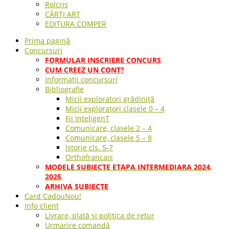
Rolcris
CĂRȚI ART
EDITURA COMPER
Prima pagină
Concursuri
FORMULAR INSCRIERE CONCURS
CUM CREEZ UN CONT?
Informații concursuri
Bibliografie
Micii exploratori grădiniță
Micii exploratori clasele 0 – 4
Fii InteligenT
Comunicare, clasele 2 – 4
Comunicare, clasele 5 – 8
Istorie cls. 5-7
Orthofrancais
MODELE SUBIECTE ETAPA INTERMEDIARA 2024,
2025
ARHIVA SUBIECTE
Card Cadou
Nou!
Info client
Livrare, plată și politica de retur
Urmarire comandă