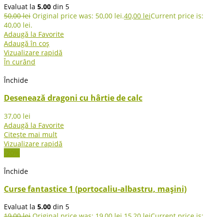
Evaluat la
5.00
din 5
50,00
lei
Original price was: 50,00 lei.
40,00
lei
Current price is:
40,00 lei.
Adaugă la Favorite
Adaugă în coș
Vizualizare rapidă
În curând
Închide
Desenează dragoni cu hârtie de calc
37,00
lei
Adaugă la Favorite
Citește mai mult
Vizualizare rapidă
-20%
Închide
Curse fantastice 1 (portocaliu-albastru, mașini)
Evaluat la
5.00
din 5
19,00
lei
Original price was: 19,00 lei.
15,20
lei
Current price is: