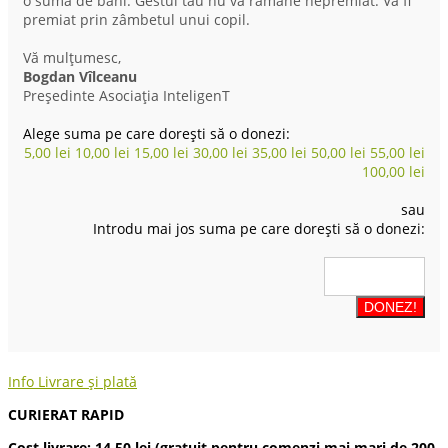
o sumă de bani. Gestul tău nu va rămâne nepremiat. Va fi
premiat prin zâmbetul unui copil.
Vă mulțumesc,
Bogdan Vîlceanu
Președinte Asociația InteligenT
Alege suma pe care dorești să o donezi:
5,00
lei
10,00
lei
15,00
lei
30,00
lei
35,00
lei
50,00
lei
55,00
lei
100,00
lei
sau
Introdu mai jos suma pe care dorești să o donezi:
Info Livrare și plată
CURIERAT RAPID
Cost livrare: 14.50 lei (gratuit pentru comenzi mai mari de 200