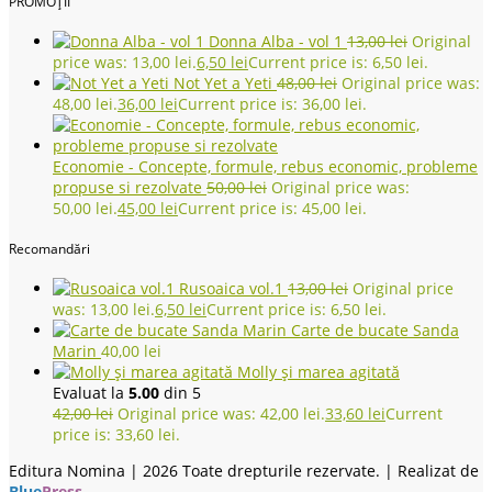
PROMOȚII
Donna Alba - vol 1
13,00
lei
Original
price was: 13,00 lei.
6,50
lei
Current price is: 6,50 lei.
Not Yet a Yeti
48,00
lei
Original price was:
48,00 lei.
36,00
lei
Current price is: 36,00 lei.
Economie - Concepte, formule, rebus economic, probleme
propuse si rezolvate
50,00
lei
Original price was:
50,00 lei.
45,00
lei
Current price is: 45,00 lei.
Recomandări
Rusoaica vol.1
13,00
lei
Original price
was: 13,00 lei.
6,50
lei
Current price is: 6,50 lei.
Carte de bucate Sanda
Marin
40,00
lei
Molly și marea agitată
Evaluat la
5.00
din 5
42,00
lei
Original price was: 42,00 lei.
33,60
lei
Current
price is: 33,60 lei.
Editura Nomina |
2026 Toate drepturile rezervate. | Realizat de
Blue
Press