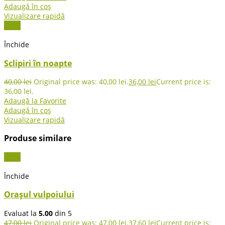
Adaugă în coș
Vizualizare rapidă
-10%
Închide
Sclipiri în noapte
40,00
lei
Original price was: 40,00 lei.
36,00
lei
Current price is:
36,00 lei.
Adaugă la Favorite
Adaugă în coș
Vizualizare rapidă
Produse similare
-20%
Închide
Orașul vulpoiului
Evaluat la
5.00
din 5
47,00
lei
Original price was: 47,00 lei.
37,60
lei
Current price is: