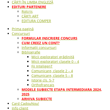
CĂRȚI ÎN LIMBA ENGLEZĂ
EDITURI PARTENERE
Rolcris
CĂRȚI ART
EDITURA COMPER
Prima pagină
Concursuri
FORMULAR INSCRIERE CONCURS
CUM CREEZ UN CONT?
Informații concursuri
Bibliografie
Micii exploratori grădiniță
Micii exploratori clasele 0 – 4
Fii InteligenT
Comunicare, clasele 2 – 4
Comunicare, clasele 5 – 8
Istorie cls. 5-7
Orthofrancais
MODELE SUBIECTE ETAPA INTERMEDIARA 2024,
2025
ARHIVA SUBIECTE
Card Cadou
Nou!
Info client