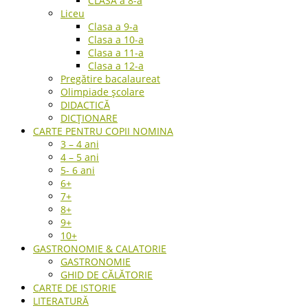
CLASA a 8-a
Liceu
Clasa a 9-a
Clasa a 10-a
Clasa a 11-a
Clasa a 12-a
Pregătire bacalaureat
Olimpiade școlare
DIDACTICĂ
DICȚIONARE
CARTE PENTRU COPII NOMINA
3 – 4 ani
4 – 5 ani
5- 6 ani
6+
7+
8+
9+
10+
GASTRONOMIE & CALATORIE
GASTRONOMIE
GHID DE CĂLĂTORIE
CARTE DE ISTORIE
LITERATURĂ