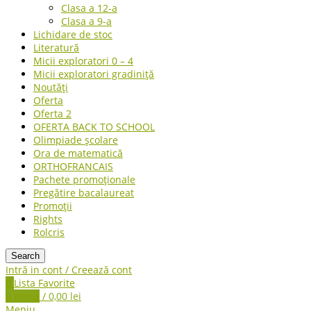
Clasa a 12-a
Clasa a 9-a
Lichidare de stoc
Literatură
Micii exploratori 0 – 4
Micii exploratori gradiniță
Noutăți
Oferta
Oferta 2
OFERTA BACK TO SCHOOL
Olimpiade școlare
Ora de matematică
ORTHOFRANCAIS
Pachete promoționale
Pregătire bacalaureat
Promoții
Rights
Rolcris
Search
Intră in cont / Creează cont
0
Lista Favorite
0
items
/
0,00
lei
Meniu