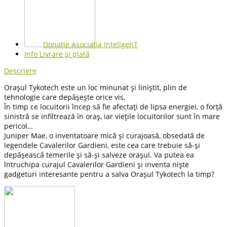
Donație Asociația InteligenT
Info Livrare și plată
Descriere
Orașul Tykotech este un loc minunat și liniștit, plin de
tehnologie care depășește orice vis.
În timp ce locuitorii încep să fie afectați de lipsa energiei, o forță
sinistră se infiltrează în oraș, iar viețile locuitorilor sunt în mare
pericol…
Juniper Mae, o inventatoare mică și curajoasă, obsedată de
legendele Cavalerilor Gardieni, este cea care trebuie să-și
depășească temerile și să-și salveze orașul. Va putea ea
întruchipa curajul Cavalerilor Gardieni și inventa niște
gadgeturi interesante pentru a salva Orașul Tykotech la timp?