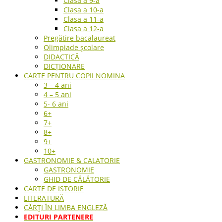
Clasa a 9-a
Clasa a 10-a
Clasa a 11-a
Clasa a 12-a
Pregătire bacalaureat
Olimpiade școlare
DIDACTICĂ
DICȚIONARE
CARTE PENTRU COPII NOMINA
3 – 4 ani
4 – 5 ani
5- 6 ani
6+
7+
8+
9+
10+
GASTRONOMIE & CALATORIE
GASTRONOMIE
GHID DE CĂLĂTORIE
CARTE DE ISTORIE
LITERATURĂ
CĂRȚI ÎN LIMBA ENGLEZĂ
EDITURI PARTENERE