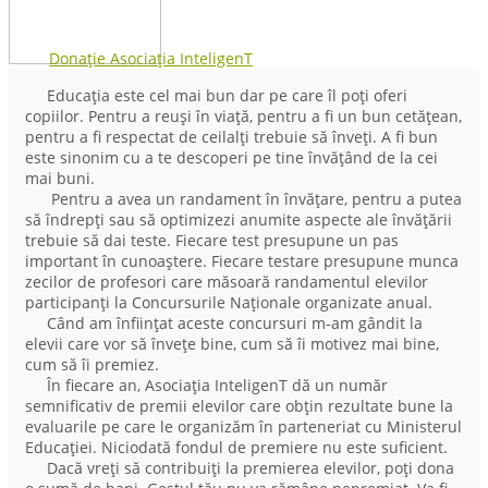
Donație Asociația InteligenT
Educația este cel mai bun dar pe care îl poți oferi
copiilor. Pentru a reuși în viață, pentru a fi un bun cetățean,
pentru a fi respectat de ceilalți trebuie să înveți. A fi bun
este sinonim cu a te descoperi pe tine învățând de la cei
mai buni.
Pentru a avea un randament în învățare, pentru a putea
să îndrepți sau să optimizezi anumite aspecte ale învățării
trebuie să dai teste. Fiecare test presupune un pas
important în cunoaștere. Fiecare testare presupune munca
zecilor de profesori care măsoară randamentul elevilor
participanți la Concursurile Naționale organizate anual.
Când am înființat aceste concursuri m-am gândit la
elevii care vor să învețe bine, cum să îi motivez mai bine,
cum să îi premiez.
În fiecare an, Asociația InteligenT dă un număr
semnificativ de premii elevilor care obțin rezultate bune la
evaluarile pe care le organizăm în parteneriat cu Ministerul
Educației. Niciodată fondul de premiere nu este suficient.
Dacă vreți să contribuiți la premierea elevilor, poți dona