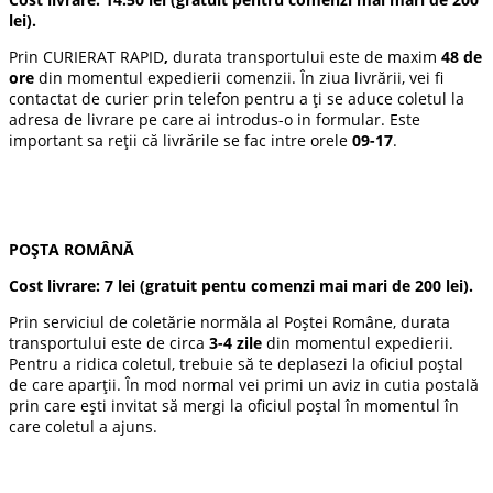
lei).
Prin CURIERAT RAPID
,
durata transportului este de maxim
48 de
ore
din momentul expedierii comenzii. În ziua livrării, vei fi
contactat de curier prin telefon pentru a ți se aduce coletul la
adresa de livrare pe care ai introdus-o in formular. Este
important sa reții că livrările se fac intre orele
09-17
.
POȘTA ROMÂNĂ
Cost livrare:
7 lei
(gratuit pentu comenzi mai mari de 200 lei).
Prin serviciul de coletărie normăla al Poștei Române, durata
transportului este de circa
3-4 zile
din momentul expedierii.
Pentru a ridica coletul, trebuie să te deplasezi la oficiul poștal
de care aparții. În mod normal vei primi un aviz in cutia postală
prin care ești invitat să mergi la oficiul poștal în momentul în
care coletul a ajuns.