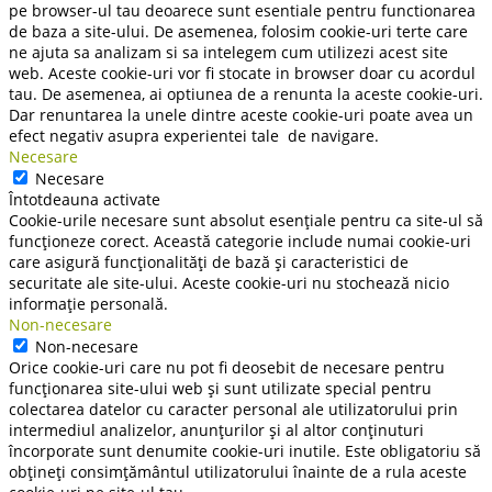
pe browser-ul tau deoarece sunt esentiale pentru functionarea
de baza a site-ului. De asemenea, folosim cookie-uri terte care
ne ajuta sa analizam si sa intelegem cum utilizezi acest site
web. Aceste cookie-uri vor fi stocate in browser doar cu acordul
tau. De asemenea, ai optiunea de a renunta la aceste cookie-uri.
Dar renuntarea la unele dintre aceste cookie-uri poate avea un
efect negativ asupra experientei tale de navigare.
Necesare
Necesare
Întotdeauna activate
Cookie-urile necesare sunt absolut esențiale pentru ca site-ul să
funcționeze corect. Această categorie include numai cookie-uri
care asigură funcționalități de bază și caracteristici de
securitate ale site-ului. Aceste cookie-uri nu stochează nicio
informație personală.
Non-necesare
Non-necesare
Orice cookie-uri care nu pot fi deosebit de necesare pentru
funcționarea site-ului web și sunt utilizate special pentru
colectarea datelor cu caracter personal ale utilizatorului prin
intermediul analizelor, anunțurilor și al altor conținuturi
încorporate sunt denumite cookie-uri inutile. Este obligatoriu să
obțineți consimțământul utilizatorului înainte de a rula aceste