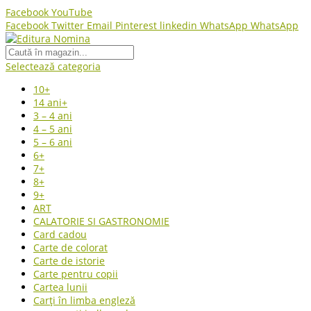
Facebook
YouTube
Facebook
Twitter
Email
Pinterest
linkedin
WhatsApp
WhatsApp
Selectează categoria
10+
14 ani+
3 – 4 ani
4 – 5 ani
5 – 6 ani
6+
7+
8+
9+
ART
CALATORIE SI GASTRONOMIE
Card cadou
Carte de colorat
Carte de istorie
Carte pentru copii
Cartea lunii
Carți în limba engleză