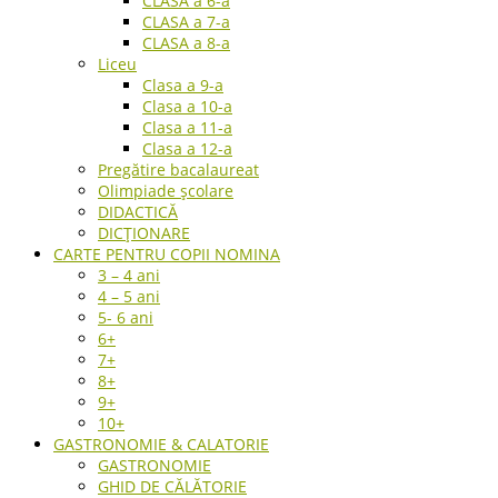
CLASA a 6-a
CLASA a 7-a
CLASA a 8-a
Liceu
Clasa a 9-a
Clasa a 10-a
Clasa a 11-a
Clasa a 12-a
Pregătire bacalaureat
Olimpiade școlare
DIDACTICĂ
DICȚIONARE
CARTE PENTRU COPII NOMINA
3 – 4 ani
4 – 5 ani
5- 6 ani
6+
7+
8+
9+
10+
GASTRONOMIE & CALATORIE
GASTRONOMIE
GHID DE CĂLĂTORIE