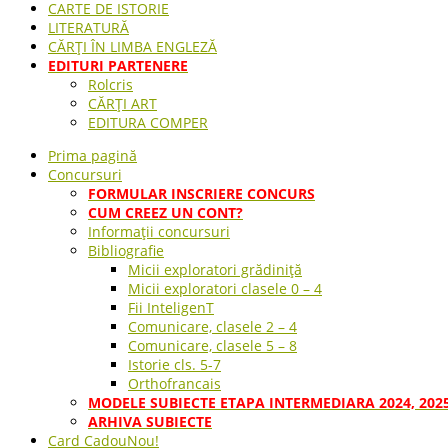
CARTE DE ISTORIE
LITERATURĂ
CĂRȚI ÎN LIMBA ENGLEZĂ
EDITURI PARTENERE
Rolcris
CĂRȚI ART
EDITURA COMPER
Prima pagină
Concursuri
FORMULAR INSCRIERE CONCURS
CUM CREEZ UN CONT?
Informații concursuri
Bibliografie
Micii exploratori grădiniță
Micii exploratori clasele 0 – 4
Fii InteligenT
Comunicare, clasele 2 – 4
Comunicare, clasele 5 – 8
Istorie cls. 5-7
Orthofrancais
MODELE SUBIECTE ETAPA INTERMEDIARA 2024, 202
ARHIVA SUBIECTE
Card Cadou
Nou!