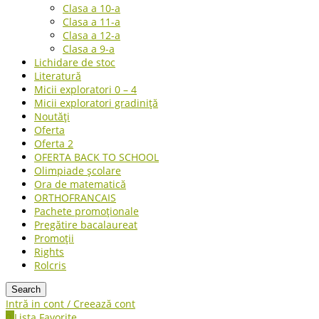
Clasa a 10-a
Clasa a 11-a
Clasa a 12-a
Clasa a 9-a
Lichidare de stoc
Literatură
Micii exploratori 0 – 4
Micii exploratori gradiniță
Noutăți
Oferta
Oferta 2
OFERTA BACK TO SCHOOL
Olimpiade școlare
Ora de matematică
ORTHOFRANCAIS
Pachete promoționale
Pregătire bacalaureat
Promoții
Rights
Rolcris
Search
Intră in cont / Creează cont
0
Lista Favorite