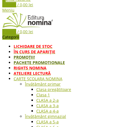
0
items
/
0,00
lei
Meniu
0
items
/
0,00
lei
Categorii
LICHIDARE DE STOC
ÎN CURS DE APARIŢIE
PROMOȚII!
PACHETE PROMOTIONALE
RIGHTS NOMINA
ATELIERE LECTURĂ
CARTE ŞCOLARA NOMINA
Învățământ primar
Clasa pregătitoare
Clasa 1
CLASA a 2-a
CLASA a 3-a
CLASA a 4-a
Învățământ gimnazial
CLASA a 5-a