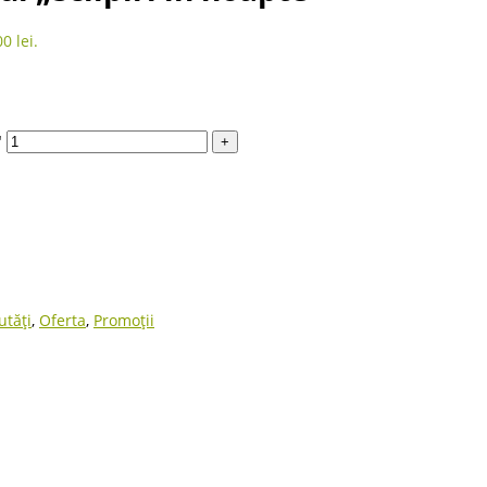
0 lei.
"
utăți
,
Oferta
,
Promoții