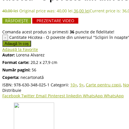
40,00
lei
Original price was: 40,00 lei.
36,00
lei
Current price is: 36,0
RĂSFOIEȘTE
PREZENTARE VIDEO
Comanda acest produs si primesti
36
puncte de fidelitate!
Cantitate Hicotea - O poveste din universul "Sclipiri în noapte
Adaugă în coș
Adaugă la Favorite
Autor:
Lorena Alvarez
Format carte:
20,2 x 27,9 cm
Număr pagini:
56
Coperta:
necartonată
ISBN:
978-630-348-025-1
Categorii:
10+
,
9+
,
Carte pentru copii
,
No
Distribuie
Facebook
Twitter
Email
Pinterest
linkedin
WhatsApp
WhatsApp