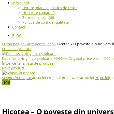
Info client
Livrare, plată și politica de retur
Urmarire comandă
Termeni si conditii
Politica de confidențialitate
Contact
BLOG
Prima pagină
Carte pentru copii
Hicotea – O poveste din universul 
Previous product
Desenez vikingi - cu șabloane
40,00
lei
Original price was: 40,00 le
Întoarce-te la lista de produse
Next product
Sclipiri în noapte
40,00
lei
Original price was: 40,00 lei.
36,00
lei
Cur
-10%
Hicotea – O poveste din universu