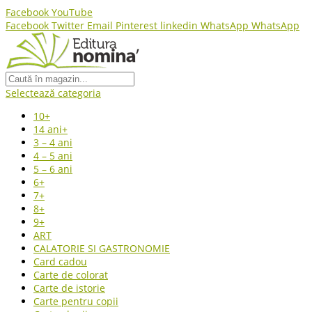
Facebook
YouTube
Facebook
Twitter
Email
Pinterest
linkedin
WhatsApp
WhatsApp
Selectează categoria
10+
14 ani+
3 – 4 ani
4 – 5 ani
5 – 6 ani
6+
7+
8+
9+
ART
CALATORIE SI GASTRONOMIE
Card cadou
Carte de colorat
Carte de istorie
Carte pentru copii