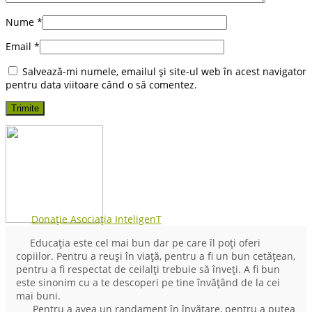
Nume
*
Email
*
Salvează-mi numele, emailul și site-ul web în acest navigator
pentru data viitoare când o să comentez.
Donație Asociația InteligenT
Educația este cel mai bun dar pe care îl poți oferi
copiilor. Pentru a reuși în viață, pentru a fi un bun cetățean,
pentru a fi respectat de ceilalți trebuie să înveți. A fi bun
este sinonim cu a te descoperi pe tine învățând de la cei
mai buni.
Pentru a avea un randament în învățare, pentru a putea