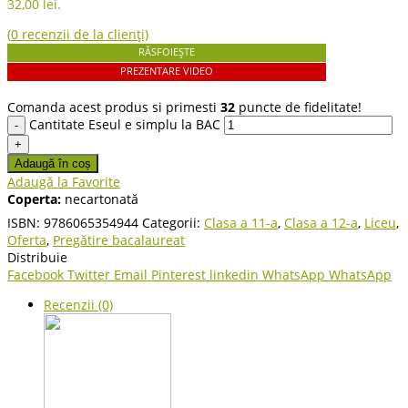
32,00 lei.
(
0
recenzii de la clienți)
RĂSFOIEȘTE
PREZENTARE VIDEO
Comanda acest produs si primesti
32
puncte de fidelitate!
Cantitate Eseul e simplu la BAC
Adaugă în coș
Adaugă la Favorite
Coperta:
necartonată
ISBN:
9786065354944
Categorii:
Clasa a 11-a
,
Clasa a 12-a
,
Liceu
,
Oferta
,
Pregătire bacalaureat
Distribuie
Facebook
Twitter
Email
Pinterest
linkedin
WhatsApp
WhatsApp
Recenzii (0)