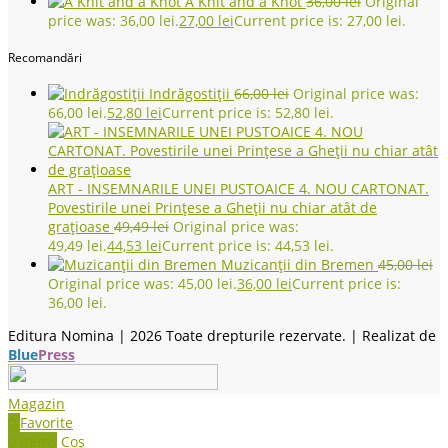
A Knit and a Knot
36,00
lei
Original
price was: 36,00 lei.
27,00
lei
Current price is: 27,00 lei.
Recomandări
Indrăgostiții
66,00
lei
Original price was:
66,00 lei.
52,80
lei
Current price is: 52,80 lei.
ART - INSEMNARILE UNEI PUSTOAICE 4. NOU CARTONAT.
Povestirile unei Prinţese a Gheţii nu chiar atât de
graţioase
49,49
lei
Original price was:
49,49 lei.
44,53
lei
Current price is: 44,53 lei.
Muzicanții din Bremen
45,00
lei
Original price was: 45,00 lei.
36,00
lei
Current price is:
36,00 lei.
Editura Nomina |
2026 Toate drepturile rezervate. | Realizat de
Blue
Press
Magazin
0
Favorite
0
items
Coș