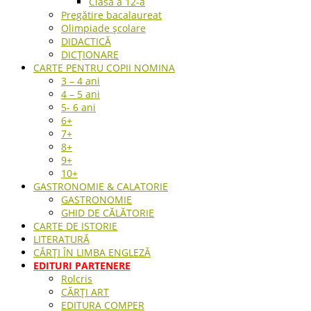
Clasa a 12-a
Pregătire bacalaureat
Olimpiade școlare
DIDACTICĂ
DICȚIONARE
CARTE PENTRU COPII NOMINA
3 – 4 ani
4 – 5 ani
5- 6 ani
6+
7+
8+
9+
10+
GASTRONOMIE & CALATORIE
GASTRONOMIE
GHID DE CĂLĂTORIE
CARTE DE ISTORIE
LITERATURĂ
CĂRȚI ÎN LIMBA ENGLEZĂ
EDITURI PARTENERE
Rolcris
CĂRȚI ART
EDITURA COMPER