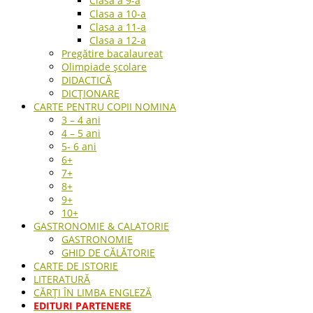
Clasa a 9-a
Clasa a 10-a
Clasa a 11-a
Clasa a 12-a
Pregătire bacalaureat
Olimpiade școlare
DIDACTICĂ
DICȚIONARE
CARTE PENTRU COPII NOMINA
3 – 4 ani
4 – 5 ani
5- 6 ani
6+
7+
8+
9+
10+
GASTRONOMIE & CALATORIE
GASTRONOMIE
GHID DE CĂLĂTORIE
CARTE DE ISTORIE
LITERATURĂ
CĂRȚI ÎN LIMBA ENGLEZĂ
EDITURI PARTENERE