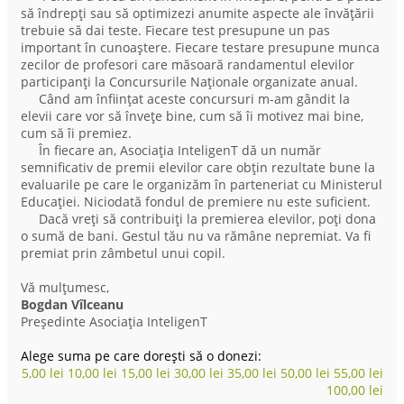
să îndrepți sau să optimizezi anumite aspecte ale învățării
trebuie să dai teste. Fiecare test presupune un pas
important în cunoaștere. Fiecare testare presupune munca
zecilor de profesori care măsoară randamentul elevilor
participanți la Concursurile Naționale organizate anual.
Când am înființat aceste concursuri m-am gândit la
elevii care vor să învețe bine, cum să îi motivez mai bine,
cum să îi premiez.
În fiecare an, Asociația InteligenT dă un număr
semnificativ de premii elevilor care obțin rezultate bune la
evaluarile pe care le organizăm în parteneriat cu Ministerul
Educației. Niciodată fondul de premiere nu este suficient.
Dacă vreți să contribuiți la premierea elevilor, poți dona
o sumă de bani. Gestul tău nu va rămâne nepremiat. Va fi
premiat prin zâmbetul unui copil.
Vă mulțumesc,
Bogdan Vîlceanu
Președinte Asociația InteligenT
Alege suma pe care dorești să o donezi:
5,00
lei
10,00
lei
15,00
lei
30,00
lei
35,00
lei
50,00
lei
55,00
lei
100,00
lei