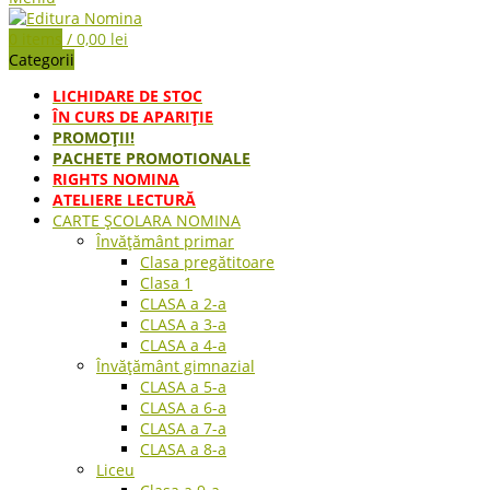
0
items
/
0,00
lei
Categorii
LICHIDARE DE STOC
ÎN CURS DE APARIŢIE
PROMOȚII!
PACHETE PROMOTIONALE
RIGHTS NOMINA
ATELIERE LECTURĂ
CARTE ŞCOLARA NOMINA
Învățământ primar
Clasa pregătitoare
Clasa 1
CLASA a 2-a
CLASA a 3-a
CLASA a 4-a
Învățământ gimnazial
CLASA a 5-a
CLASA a 6-a
CLASA a 7-a
CLASA a 8-a
Liceu