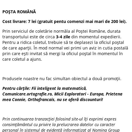
POȘTA ROMÂNĂ
Cost livrare:
7 lei
(gratuit pentu comenzi mai mari de 200 lei).
Prin serviciul de coletărie normăla al Poștei Române, durata
transportului este de circa
3-4 zile
din momentul expedierii.
Pentru a ridica coletul, trebuie să te deplasezi la oficiul poștal
de care aparții. În mod normal vei primi un aviz in cutia postală
prin care ești invitat să mergi la oficiul poștal în momentul în
care coletul a ajuns.
Produsele noastre nu fac simultan obiectul a două promoții.
Pentru cărțile: Fii inteligent la matematică,
Comunicare.ortografie.ro, Micii Exploratori - Europa, Prietena
mea Connie, Orthofrancais, nu se oferă discounturi!
Prin continuarea tranzacției folosind site-ul îți exprimi expres
consimțământul cu privire la prelucrarea datelor cu caracter
personal în sistemul de evidență informatizat al Nomina Group