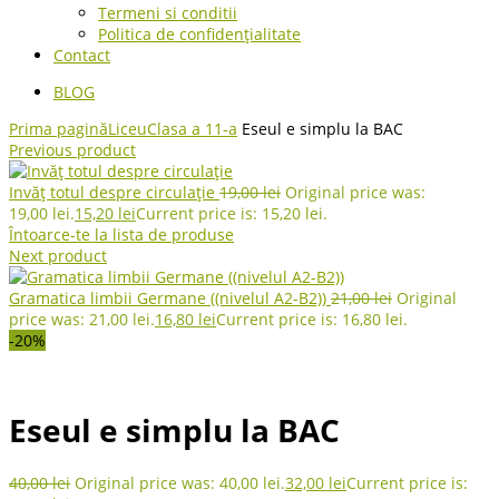
Termeni si conditii
Politica de confidențialitate
Contact
BLOG
Prima pagină
Liceu
Clasa a 11-a
Eseul e simplu la BAC
Previous product
Invăț totul despre circulație
19,00
lei
Original price was:
19,00 lei.
15,20
lei
Current price is: 15,20 lei.
Întoarce-te la lista de produse
Next product
Gramatica limbii Germane ((nivelul A2-B2))
21,00
lei
Original
price was: 21,00 lei.
16,80
lei
Current price is: 16,80 lei.
-20%
Eseul e simplu la BAC
40,00
lei
Original price was: 40,00 lei.
32,00
lei
Current price is: