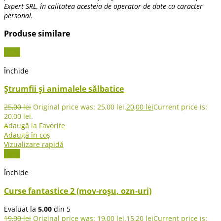
Expert SRL, în calitatea acesteia de operator de date cu caracter
personal.
Produse similare
-20%
Închide
Ștrumfii și animalele sălbatice
25,00
lei
Original price was: 25,00 lei.
20,00
lei
Current price is:
20,00 lei.
Adaugă la Favorite
Adaugă în coș
Vizualizare rapidă
-20%
Închide
Curse fantastice 2 (mov-roșu, ozn-uri)
Evaluat la
5.00
din 5
19,00
lei
Original price was: 19,00 lei.
15,20
lei
Current price is: