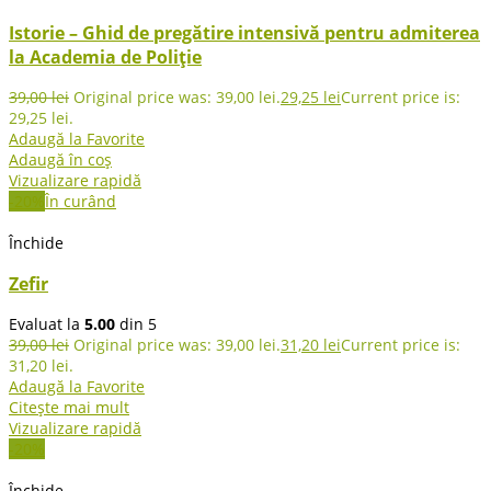
Istorie – Ghid de pregătire intensivă pentru admiterea
la Academia de Poliție
39,00
lei
Original price was: 39,00 lei.
29,25
lei
Current price is:
29,25 lei.
Adaugă la Favorite
Adaugă în coș
Vizualizare rapidă
-20%
În curând
Închide
Zefir
Evaluat la
5.00
din 5
39,00
lei
Original price was: 39,00 lei.
31,20
lei
Current price is:
31,20 lei.
Adaugă la Favorite
Citește mai mult
Vizualizare rapidă
-20%
Închide