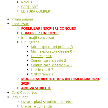
Rolcris
CĂRȚI ART
EDITURA COMPER
Prima pagină
Concursuri
FORMULAR INSCRIERE CONCURS
CUM CREEZ UN CONT?
Informații concursuri
Bibliografie
Micii exploratori grădiniță
Micii exploratori clasele 0 – 4
Fii InteligenT
Comunicare, clasele 2 – 4
Comunicare, clasele 5 – 8
Istorie cls. 5-7
Orthofrancais
MODELE SUBIECTE ETAPA INTERMEDIARA 2024,
2025
ARHIVA SUBIECTE
Card Cadou
Nou!
Info client
Livrare, plată și politica de retur
Urmarire comandă