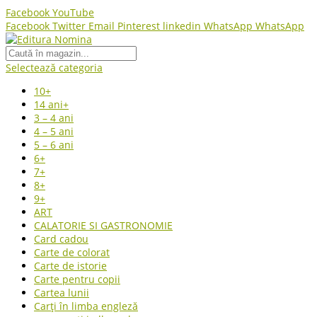
Facebook
YouTube
Facebook
Twitter
Email
Pinterest
linkedin
WhatsApp
WhatsApp
Selectează categoria
10+
14 ani+
3 – 4 ani
4 – 5 ani
5 – 6 ani
6+
7+
8+
9+
ART
CALATORIE SI GASTRONOMIE
Card cadou
Carte de colorat
Carte de istorie
Carte pentru copii
Cartea lunii
Carți în limba engleză