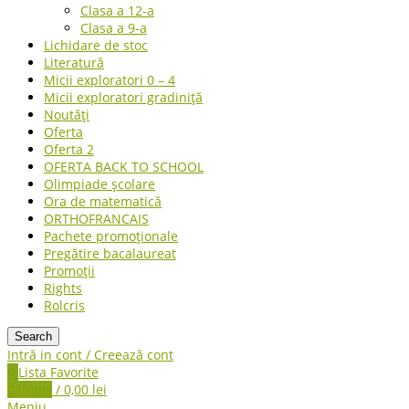
Clasa a 12-a
Clasa a 9-a
Lichidare de stoc
Literatură
Micii exploratori 0 – 4
Micii exploratori gradiniță
Noutăți
Oferta
Oferta 2
OFERTA BACK TO SCHOOL
Olimpiade școlare
Ora de matematică
ORTHOFRANCAIS
Pachete promoționale
Pregătire bacalaureat
Promoții
Rights
Rolcris
Search
Intră in cont / Creează cont
0
Lista Favorite
0
items
/
0,00
lei
Meniu