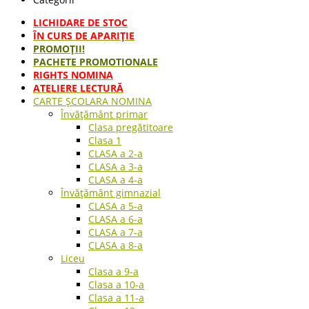
LICHIDARE DE STOC
ÎN CURS DE APARIŢIE
PROMOȚII!
PACHETE PROMOTIONALE
RIGHTS NOMINA
ATELIERE LECTURĂ
CARTE ŞCOLARA NOMINA
Învățământ primar
Clasa pregătitoare
Clasa 1
CLASA a 2-a
CLASA a 3-a
CLASA a 4-a
Învățământ gimnazial
CLASA a 5-a
CLASA a 6-a
CLASA a 7-a
CLASA a 8-a
Liceu
Clasa a 9-a
Clasa a 10-a
Clasa a 11-a