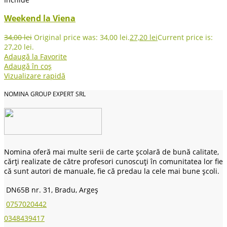
Weekend la Viena
34,00
lei
Original price was: 34,00 lei.
27,20
lei
Current price is:
27,20 lei.
Adaugă la Favorite
Adaugă în coș
Vizualizare rapidă
NOMINA GROUP EXPERT SRL
Nomina oferă mai multe serii de carte școlară de bună calitate,
cărți realizate de către profesori cunoscuți în comunitatea lor fie
că sunt autori de manuale, fie că predau la cele mai bune școli.
DN65B nr. 31, Bradu, Argeș
0757020442
0348439417