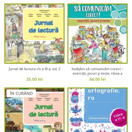
Jurnal de lectura cls a III-a, ed. 2
Invățăm să comunicăm corect –
exerciții, jocuri și teste, clasa a
III-a ED. 2
35,00
lei
44,00
lei
ÎN CURÂND