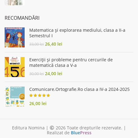
price
price
was:
is:
65,00 lei.
52,00 lei.
RECOMANDĂRI
Matematica și explorarea mediului, clasa a II-a
Semestrul I
Original
Current
26,40
lei
33,00
lei
price
price
was:
is:
Exerciții și probleme pentru cercurile de
33,00 lei.
26,40 lei.
matematică clasa a V-a
Original
Current
24,00
lei
30,00
lei
price
price
was:
is:
Comunicare.Ortografie.Ro clasa a IV-a 2024-2025
30,00 lei.
24,00 lei.
26,00
lei
Editura Nomina |
2026 Toate drepturile rezervate. |
Realizat de
Blue
Press