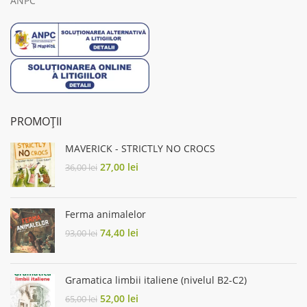
ANPC
PROMOȚII
MAVERICK - STRICTLY NO CROCS
Original
Current
27,00
lei
36,00
lei
price
price
was:
is:
36,00 lei.
27,00 lei.
Ferma animalelor
Original
Current
74,40
lei
93,00
lei
price
price
was:
is:
93,00 lei.
74,40 lei.
Gramatica limbii italiene (nivelul B2-C2)
Original
Current
52,00
lei
65,00
lei