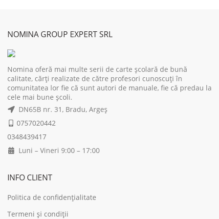
was:
is:
was:
is:
15,00 lei.
12,00 lei.
39,00 lei.
31,
NOMINA GROUP EXPERT SRL
Nomina oferă mai multe serii de carte școlară de bună
calitate, cărți realizate de către profesori cunoscuți în
comunitatea lor fie că sunt autori de manuale, fie că predau la
cele mai bune școli.
DN65B nr. 31, Bradu, Argeș
0757020442
0348439417
Luni – Vineri 9:00 – 17:00
INFO CLIENT
Politica de confidențialitate
Termeni și condiții