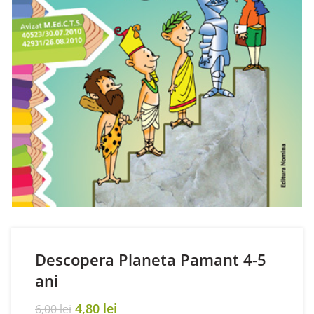
Descopera Planeta Pamant 4-5
ani
Original
Current
4,80
lei
6,00
lei