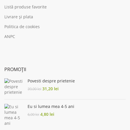
Listă produse favorite
Livrare și plata
Politica de cookies
ANPC
PROMOȚII
Povesti despre prietenie
Original
Current
31,20
lei
39,00
lei
price
price
was:
is:
39,00 lei.
31,20 lei.
Eu si lumea mea 4-5 ani
Original
Current
4,80
lei
6,00
lei
price
price
was:
is: