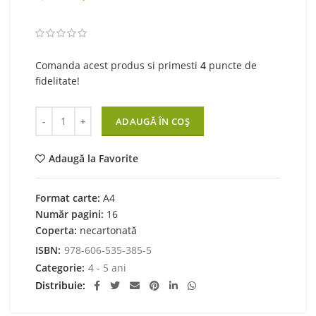
price
price
was:
is:
6,00 lei.
4,80 lei.
Comanda acest produs si primesti
4
puncte de
fidelitate!
Cantitate Descopera Planeta Pamant 4-5 ani
ADAUGĂ ÎN COȘ
Adaugă la Favorite
Format carte:
A4
Număr pagini:
16
Coperta:
necartonată
ISBN:
978-606-535-385-5
Categorie:
4 - 5 ani
Distribuie