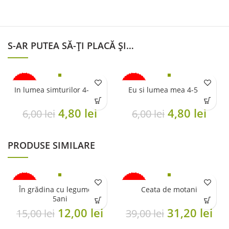
S-AR PUTEA SĂ-ȚI PLACĂ ȘI…
-20%
-20%
In lumea simturilor 4-5 ani
Eu si lumea mea 4-5 ani
Original
Current
Original
Cur
4,80
lei
4,80
lei
6,00
lei
6,00
lei
price
price
price
pric
was:
is:
was:
is:
PRODUSE SIMILARE
6,00 lei.
4,80 lei.
6,00 lei.
4,80 
-20%
-20%
În grădina cu legume 4-
Ceata de motani
5ani
ÎN CURÂND
ÎN CURÂND
Original
Current
Original
Cu
12,00
lei
31,20
lei
15,00
lei
39,00
lei
price
price
price
pri