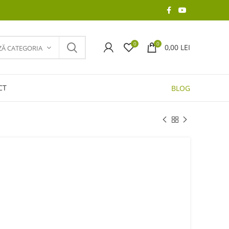
0
0
0,00
LEI
ZĂ CATEGORIA
CT
BLOG