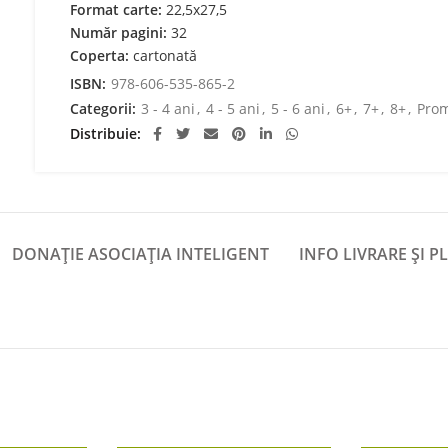
Format carte:
22,5x27,5
Număr pagini:
32
Coperta:
cartonată
ISBN:
978-606-535-865-2
Categorii:
3 - 4 ani
,
4 - 5 ani
,
5 - 6 ani
,
6+
,
7+
,
8+
,
Prom
Distribuie
DONAȚIE ASOCIAȚIA INTELIGENT
INFO LIVRARE ȘI P