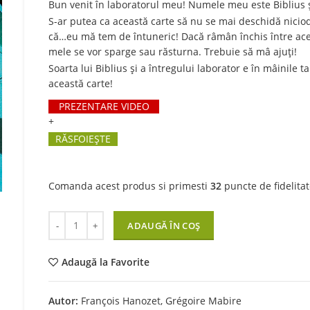
Bun venit în laboratorul meu! Numele meu este Biblius ș
S-ar putea ca această carte să nu se mai deschidă niciod
că…eu mă tem de întuneric! Dacă râmân închis între aces
mele se vor sparge sau răsturna. Trebuie să mâ ajuți!
Soarta lui Biblius și a întregului laborator e în mâinile t
această carte!
PREZENTARE VIDEO
+
RĂSFOIEȘTE
Comanda acest produs si primesti
32
puncte de fidelitat
Cantitate Salveaza aceasta carte!
ADAUGĂ ÎN COȘ
Adaugă la Favorite
Autor:
François Hanozet, Grégoire Mabire