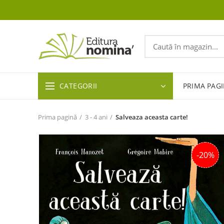
CATEGORII
PRIMA PAG
Prima pagină
3 - 4 ani
Salveaza aceasta carte!
-20%