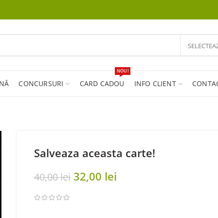
SELECTEA
NOU!
INĂ
CONCURSURI
CARD CADOU
INFO CLIENT
CONTA
Salveaza aceasta carte!
Original
Current
32,00
lei
40,00
lei
price
price
was:
is:
40,00 lei.
32,00 lei.