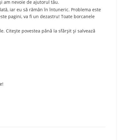
i am nevoie de ajutorul tău.
ată, iar eu să rămân în întuneric. Problema este
te pagini, va fi un dezastru! Toate borcanele
ale. Citește povestea până la sfârșit și salvează
e!