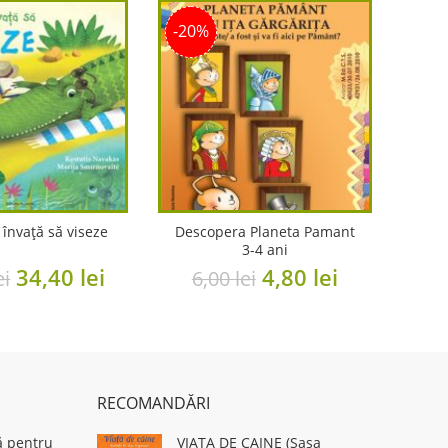
-20%
 învață să viseze
Descopera Planeta Pamant
3-4 ani
Original
Current
Original
Current
34,40
lei
4,80
lei
ei
6,00
lei
price
price
price
price
was:
is:
was:
is:
43,00 lei.
34,40 lei.
6,00 lei.
4,80 lei.
RECOMANDĂRI
ă pentru
VIATA DE CAINE (Sasa