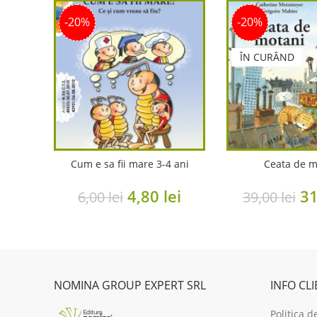
-20%
-20%
ÎN CURÂND
Cum e sa fii mare 3-4 ani
Ceata de m
Original
Current
Or
4,80
lei
3
6,00
lei
39,00
lei
price
price
pr
was:
is:
wa
6,00 lei.
4,80 lei.
39
NOMINA GROUP EXPERT SRL
INFO CL
Politica d