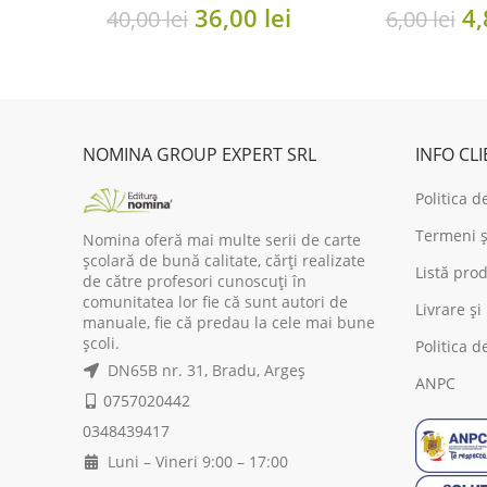
Original
Current
Or
36,00
lei
4
40,00
lei
6,00
lei
price
price
pr
was:
is:
wa
40,00 lei.
36,00 lei.
6,
NOMINA GROUP EXPERT SRL
INFO CL
Politica d
Termeni și
Nomina oferă mai multe serii de carte
școlară de bună calitate, cărți realizate
Listă prod
de către profesori cunoscuți în
comunitatea lor fie că sunt autori de
Livrare și
manuale, fie că predau la cele mai bune
școli.
Politica d
DN65B nr. 31, Bradu, Argeș
ANPC
0757020442
0348439417
Luni – Vineri 9:00 – 17:00