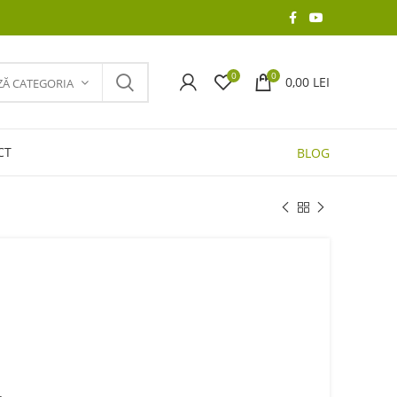
0
0
0,00
LEI
ZĂ CATEGORIA
CT
BLOG