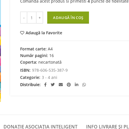
Comanda acest produs si primesti
4
puncte de fidelitate
Cantitate Descopera secretele naturii 3-4 ani
ADAUGĂ ÎN COȘ
Adaugă la Favorite
Format carte:
A4
Număr pagini:
16
Coperta:
necartonată
ISBN:
978-606-535-387-9
Categorie:
3 - 4 ani
Distribuie
DONAȚIE ASOCIAȚIA INTELIGENT
INFO LIVRARE ȘI P