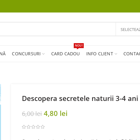
SELECTEA
NOU!
INĂ
CONCURSURI
CARD CADOU
INFO CLIENT
CONTA
Descopera secretele naturii 3-4 ani
Original
Current
4,80
lei
6,00
lei
price
price
was:
is:
6,00 lei.
4,80 lei.