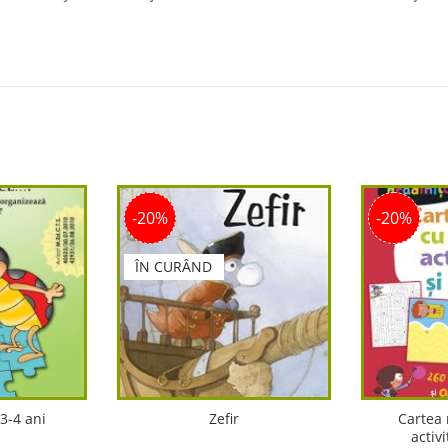
-20%
-20%
ÎN CURÂND
3-4 ani
Zefir
Cartea
activi