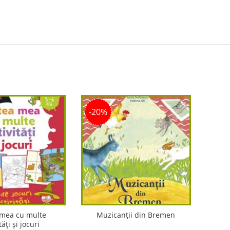
-20%
 mea cu multe
Muzicanții din Bremen
tăți și jocuri