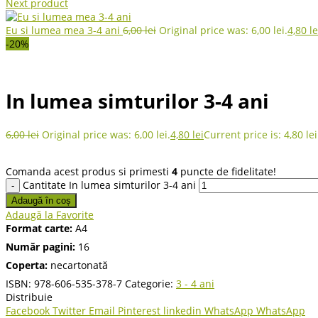
Next product
Eu si lumea mea 3-4 ani
6,00
lei
Original price was: 6,00 lei.
4,80
le
-20%
In lumea simturilor 3-4 ani
6,00
lei
Original price was: 6,00 lei.
4,80
lei
Current price is: 4,80 lei
Comanda acest produs si primesti
4
puncte de fidelitate!
Cantitate In lumea simturilor 3-4 ani
Adaugă în coș
Adaugă la Favorite
Format carte:
A4
Număr pagini:
16
Coperta:
necartonată
ISBN:
978-606-535-378-7
Categorie:
3 - 4 ani
Distribuie
Facebook
Twitter
Email
Pinterest
linkedin
WhatsApp
WhatsApp