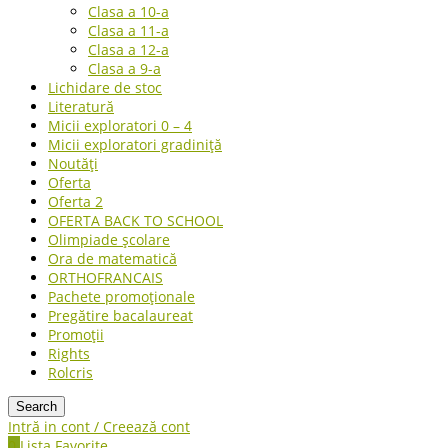
Clasa a 10-a
Clasa a 11-a
Clasa a 12-a
Clasa a 9-a
Lichidare de stoc
Literatură
Micii exploratori 0 – 4
Micii exploratori gradiniță
Noutăți
Oferta
Oferta 2
OFERTA BACK TO SCHOOL
Olimpiade școlare
Ora de matematică
ORTHOFRANCAIS
Pachete promoționale
Pregătire bacalaureat
Promoții
Rights
Rolcris
Search
Intră in cont / Creează cont
0
Lista Favorite