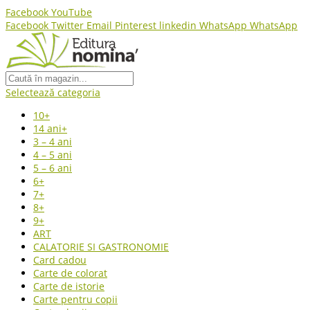
Facebook
YouTube
Facebook
Twitter
Email
Pinterest
linkedin
WhatsApp
WhatsApp
Selectează categoria
10+
14 ani+
3 – 4 ani
4 – 5 ani
5 – 6 ani
6+
7+
8+
9+
ART
CALATORIE SI GASTRONOMIE
Card cadou
Carte de colorat
Carte de istorie
Carte pentru copii