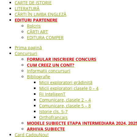
CARTE DE ISTORIE
LITERATURĂ
CĂRȚI ÎN LIMBA ENGLEZĂ
EDITURI PARTENERE
Rolcris
CĂRȚI ART
EDITURA COMPER
Prima pagină
Concursuri
FORMULAR INSCRIERE CONCURS
CUM CREEZ UN CONT?
Informații concursuri
Bibliografie
Micii exploratori grădiniță
Micii exploratori clasele 0 – 4
Fii InteligenT
Comunicare, clasele 2 – 4
Comunicare, clasele 5 – 8
Istorie cls. 5-7
Orthofrancais
MODELE SUBIECTE ETAPA INTERMEDIARA 2024, 202
ARHIVA SUBIECTE
Card Cadou
Nou!