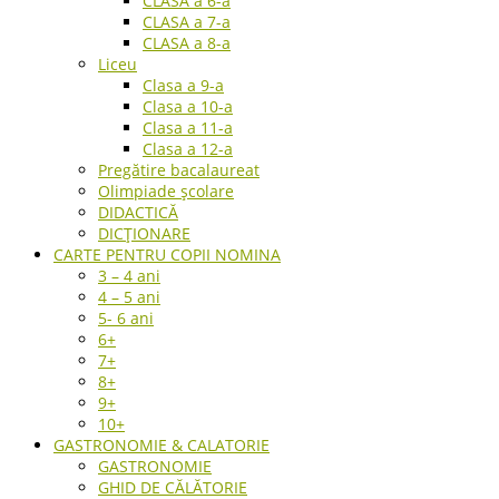
CLASA a 6-a
CLASA a 7-a
CLASA a 8-a
Liceu
Clasa a 9-a
Clasa a 10-a
Clasa a 11-a
Clasa a 12-a
Pregătire bacalaureat
Olimpiade școlare
DIDACTICĂ
DICȚIONARE
CARTE PENTRU COPII NOMINA
3 – 4 ani
4 – 5 ani
5- 6 ani
6+
7+
8+
9+
10+
GASTRONOMIE & CALATORIE
GASTRONOMIE
GHID DE CĂLĂTORIE