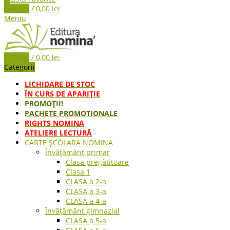
0
items
/
0,00
lei
Meniu
0
items
/
0,00
lei
Categorii
LICHIDARE DE STOC
ÎN CURS DE APARIŢIE
PROMOȚII!
PACHETE PROMOTIONALE
RIGHTS NOMINA
ATELIERE LECTURĂ
CARTE ŞCOLARA NOMINA
Învățământ primar
Clasa pregătitoare
Clasa 1
CLASA a 2-a
CLASA a 3-a
CLASA a 4-a
Învățământ gimnazial
CLASA a 5-a