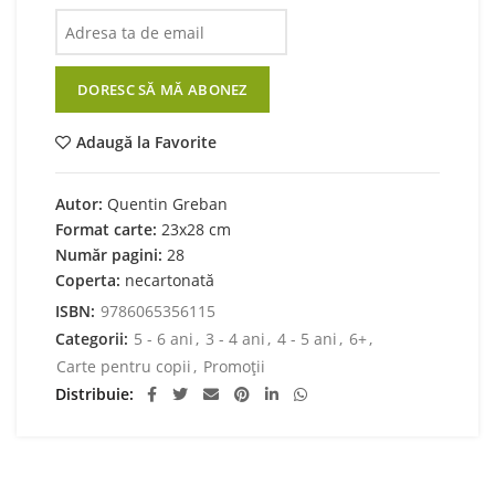
DORESC SĂ MĂ ABONEZ
Adaugă la Favorite
Autor:
Quentin Greban
Format carte:
23x28 cm
Număr pagini:
28
Coperta:
necartonată
ISBN:
9786065356115
Categorii:
5 - 6 ani
,
3 - 4 ani
,
4 - 5 ani
,
6+
,
Carte pentru copii
,
Promoții
Distribuie