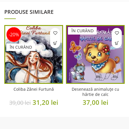
PRODUSE SIMILARE
ÎN CURÂND
-20%
ÎN CURÂND
Coliba Zânei Furtună
Desenează animaluțe cu
hârtie de calc
Original
Current
31,20
lei
37,00
lei
39,00
lei
price
price
was:
is:
39,00 lei.
31,20 lei.