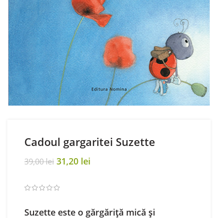
Cadoul gargaritei Suzette
Original
Current
31,20
lei
39,00
lei
price
price
was:
is:
39,00 lei.
31,20 lei.
Suzette este o gărgăriţă mică şi