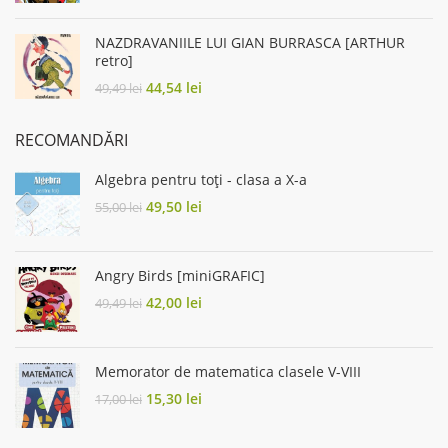
was:
is:
6,00 lei.
4,80 lei.
NAZDRAVANIILE LUI GIAN BURRASCA [ARTHUR
retro]
Original
Current
44,54
lei
49,49
lei
price
price
was:
is:
RECOMANDĂRI
49,49 lei.
44,54 lei.
Algebra pentru toți - clasa a X-a
Original
Current
49,50
lei
55,00
lei
price
price
was:
is:
55,00 lei.
49,50 lei.
Angry Birds [miniGRAFIC]
Original
Current
42,00
lei
49,49
lei
price
price
was:
is:
49,49 lei.
42,00 lei.
Memorator de matematica clasele V-VIII
Original
Current
15,30
lei
17,00
lei
price
price
was:
is: