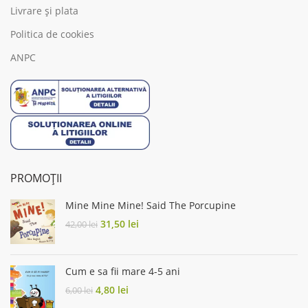
Livrare și plata
Politica de cookies
ANPC
PROMOȚII
Mine Mine Mine! Said The Porcupine
Original
Current
31,50
lei
42,00
lei
price
price
was:
is:
42,00 lei.
31,50 lei.
Cum e sa fii mare 4-5 ani
Original
Current
4,80
lei
6,00
lei
price
price