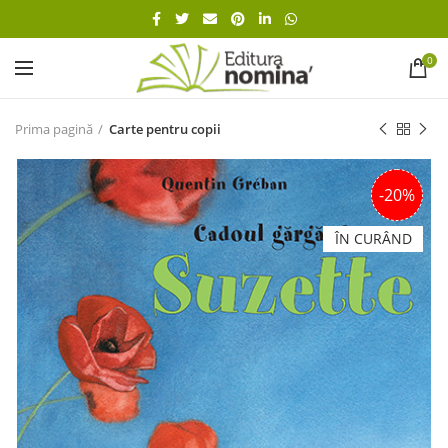
0
Prima pagină
Carte pentru copii
-20%
ÎN CURÂND