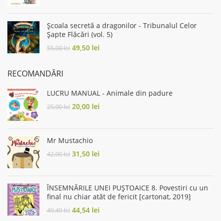
price
price
was:
is:
44,44 lei.
40,00 lei.
Școala secretă a dragonilor - Tribunalul Celor
Șapte Flăcări (vol. 5)
Original
Current
49,50
lei
55,00
lei
price
price
was:
is:
RECOMANDĂRI
55,00 lei.
49,50 lei.
LUCRU MANUAL - Animale din padure
Original
Current
20,00
lei
25,00
lei
price
price
was:
is:
25,00 lei.
20,00 lei.
Mr Mustachio
Original
Current
31,50
lei
42,00
lei
price
price
was:
is:
42,00 lei.
31,50 lei.
ÎNSEMNĂRILE UNEI PUȘTOAICE 8. Povestiri cu un
final nu chiar atăt de fericit [cartonat, 2019]
Original
Current
44,54
lei
49,49
lei
price
price