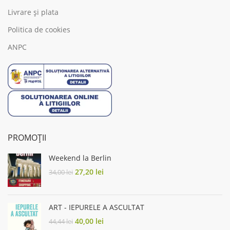
Livrare și plata
Politica de cookies
ANPC
PROMOȚII
Weekend la Berlin
Original
Current
27,20
lei
34,00
lei
price
price
was:
is:
34,00 lei.
27,20 lei.
ART - IEPURELE A ASCULTAT
Original
Current
40,00
lei
44,44
lei