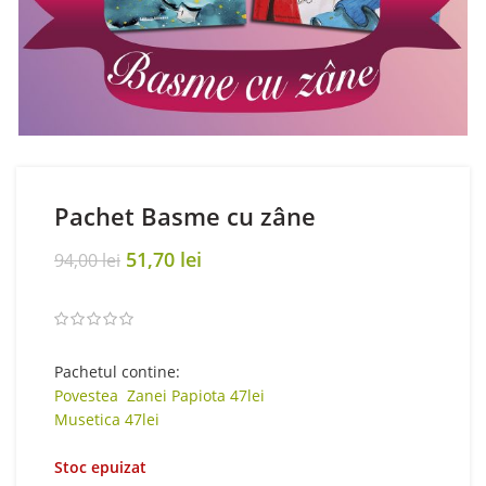
Pachet Basme cu zâne
Original
Current
51,70
lei
94,00
lei
price
price
was:
is:
94,00 lei.
51,70 lei.
Pachetul contine:
Povestea Zanei Papiota 47lei
Musetica 47lei
Stoc epuizat