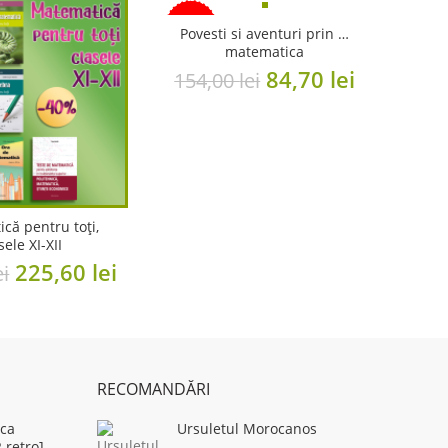
-45%
Povesti si aventuri prin …
matematica
Original
Current
84,70
lei
154,00
lei
price
price
was:
is:
154,00 lei.
84,70 lei.
că pentru toți,
sele XI-XII
Original
Current
225,60
lei
ei
price
price
was:
is:
376,00 lei.
225,60 lei.
RECOMANDĂRI
ca
Ursuletul Morocanos
 retro]