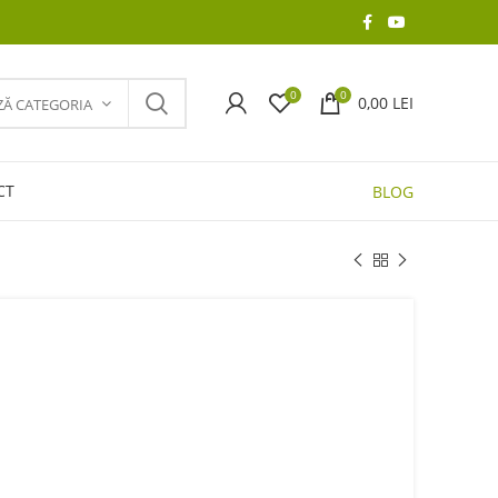
0
0
0,00
LEI
ZĂ CATEGORIA
CT
BLOG