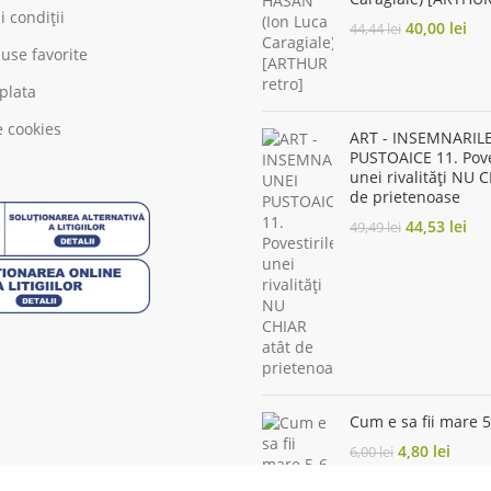
 condiții
Original
Cur
40,00
lei
44,44
lei
price
pri
use favorite
was:
is:
44,44 lei.
40,
 plata
e cookies
ART - INSEMNARIL
PUSTOAICE 11. Pove
unei rivalități NU 
de prietenoase
Original
Cur
44,53
lei
49,49
lei
price
pri
was:
is:
49,49 lei.
44,
Cum e sa fii mare 5
Original
Curre
4,80
lei
6,00
lei
price
price