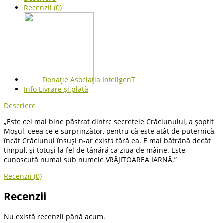
Recenzii (0)
Donație Asociația InteligenT
Info Livrare și plată
Descriere
„Este cel mai bine păstrat dintre secretele Crăciunului, a șoptit
Moșul, ceea ce e surprinzător, pentru că este atât de puternică,
încât Crăciunul însuși n-ar exista fără ea. E mai bătrână decât
timpul, și totuși la fel de tânără ca ziua de mâine. Este
cunoscută numai sub numele VRĂJITOAREA IARNĂ.”
Recenzii (0)
Recenzii
Nu există recenzii până acum.