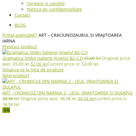
Termeni si conditii
Politica de confidențialitate
Contact
BLOG
Prima pagină
ART
ART – CRACIUNOZAURUL SI VRAJITOAREA
IARNA
Previous product
Gramatica limbii italiene (nivelul B2-C2)
65,00
lei
Original price
was: 65,00 lei.
52,00
lei
Current price is: 52,00 lei.
Întoarce-te la lista de produse
Next product
ART - CRONICILE DIN NARNIA 2 - LEUL, VRAJITOAREA SI DULAPUL
38,38
lei
Original price was: 38,38 lei.
34,54
lei
Current price is:
34,54 lei.
-5%