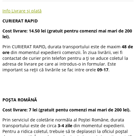
Info Livrare și plată
CURIERAT RAPID
Cost livrare: 14.50 lei (gratuit pentru comenzi mai mari de 200
lei).
Prin CURIERAT RAPID
,
durata transportului este de maxim
48 de
ore
din momentul expedierii comenzii. În ziua livrării, vei fi
contactat de curier prin telefon pentru a ți se aduce coletul la
adresa de livrare pe care ai introdus-o in formular. Este
important sa reții că livrările se fac intre orele
09-17
.
POȘTA ROMÂNĂ
Cost livrare:
7 lei
(gratuit pentu comenzi mai mari de 200 lei).
Prin serviciul de coletărie normăla al Poștei Române, durata
transportului este de circa
3-4 zile
din momentul expedierii.
Pentru a ridica coletul, trebuie să te deplasezi la oficiul poștal