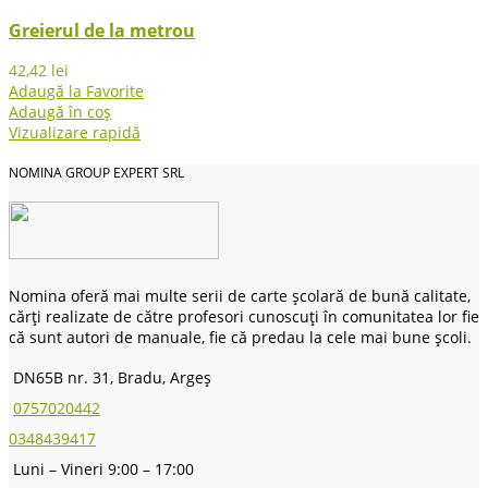
Greierul de la metrou
42,42
lei
Adaugă la Favorite
Adaugă în coș
Vizualizare rapidă
NOMINA GROUP EXPERT SRL
Nomina oferă mai multe serii de carte școlară de bună calitate,
cărți realizate de către profesori cunoscuți în comunitatea lor fie
că sunt autori de manuale, fie că predau la cele mai bune școli.
DN65B nr. 31, Bradu, Argeș
0757020442
0348439417
Luni – Vineri 9:00 – 17:00