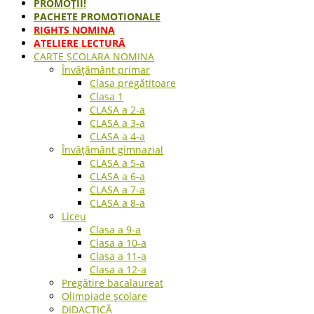
PROMOȚII!
PACHETE PROMOTIONALE
RIGHTS NOMINA
ATELIERE LECTURĂ
CARTE ŞCOLARA NOMINA
Învățământ primar
Clasa pregătitoare
Clasa 1
CLASA a 2-a
CLASA a 3-a
CLASA a 4-a
Învățământ gimnazial
CLASA a 5-a
CLASA a 6-a
CLASA a 7-a
CLASA a 8-a
Liceu
Clasa a 9-a
Clasa a 10-a
Clasa a 11-a
Clasa a 12-a
Pregătire bacalaureat
Olimpiade școlare
DIDACTICĂ