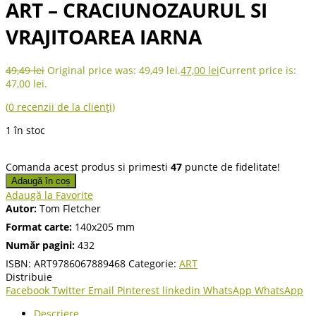
ART – CRACIUNOZAURUL SI
VRAJITOAREA IARNA
49,49
lei
Original price was: 49,49 lei.
47,00
lei
Current price is:
47,00 lei.
(
0
recenzii de la clienți)
1 în stoc
Comanda acest produs si primesti
47
puncte de fidelitate!
Adaugă în coș
Adaugă la Favorite
Autor:
Tom Fletcher
Format carte:
140x205 mm
Număr pagini:
432
ISBN:
ART9786067889468
Categorie:
ART
Distribuie
Facebook
Twitter
Email
Pinterest
linkedin
WhatsApp
WhatsApp
Descriere