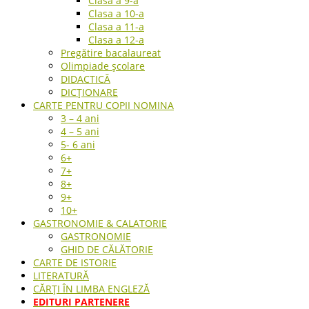
Clasa a 9-a
Clasa a 10-a
Clasa a 11-a
Clasa a 12-a
Pregătire bacalaureat
Olimpiade școlare
DIDACTICĂ
DICȚIONARE
CARTE PENTRU COPII NOMINA
3 – 4 ani
4 – 5 ani
5- 6 ani
6+
7+
8+
9+
10+
GASTRONOMIE & CALATORIE
GASTRONOMIE
GHID DE CĂLĂTORIE
CARTE DE ISTORIE
LITERATURĂ
CĂRȚI ÎN LIMBA ENGLEZĂ
EDITURI PARTENERE