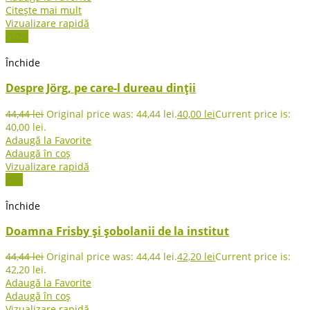
Citește mai mult
Vizualizare rapidă
-10%
Închide
Despre Jörg, pe care-l dureau dinţii
44,44
lei
Original price was: 44,44 lei.
40,00
lei
Current price is:
40,00 lei.
Adaugă la Favorite
Adaugă în coș
Vizualizare rapidă
-5%
Închide
Doamna Frisby și șobolanii de la institut
44,44
lei
Original price was: 44,44 lei.
42,20
lei
Current price is:
42,20 lei.
Adaugă la Favorite
Adaugă în coș
Vizualizare rapidă