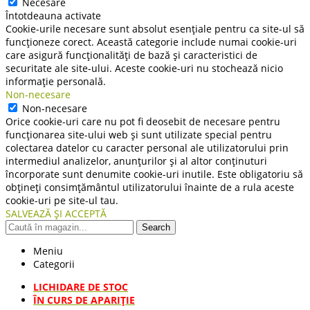
Necesare
Întotdeauna activate
Cookie-urile necesare sunt absolut esențiale pentru ca site-ul să
funcționeze corect. Această categorie include numai cookie-uri
care asigură funcționalități de bază și caracteristici de
securitate ale site-ului. Aceste cookie-uri nu stochează nicio
informație personală.
Non-necesare
Non-necesare
Orice cookie-uri care nu pot fi deosebit de necesare pentru
funcționarea site-ului web și sunt utilizate special pentru
colectarea datelor cu caracter personal ale utilizatorului prin
intermediul analizelor, anunțurilor și al altor conținuturi
încorporate sunt denumite cookie-uri inutile. Este obligatoriu să
obțineți consimțământul utilizatorului înainte de a rula aceste
cookie-uri pe site-ul tau.
SALVEAZĂ ȘI ACCEPTĂ
Search
Meniu
Categorii
LICHIDARE DE STOC
ÎN CURS DE APARIŢIE