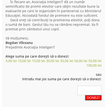
În fiecare an, Asociația InteligenT dă un număr
semnificativ de premii elevilor care obțin rezultate bune la
evaluarile pe care le organizăm în parteneriat cu Ministerul
Educației. Niciodată fondul de premiere nu este suficient.
Dacă vreți să contribuiți la premierea elevilor, poți dona
o sumă de bani. Gestul tău nu va rămâne nepremiat. Va fi
premiat prin zâmbetul unui copil.
Vă mulțumesc,
Bogdan Vîlceanu
Președinte Asociația InteligenT
Alege suma pe care dorești să o donezi:
5,00
lei
10,00
lei
15,00
lei
30,00
lei
35,00
lei
50,00
lei
55,00
lei
100,00
lei
sau
Introdu mai jos suma pe care dorești să o donezi: