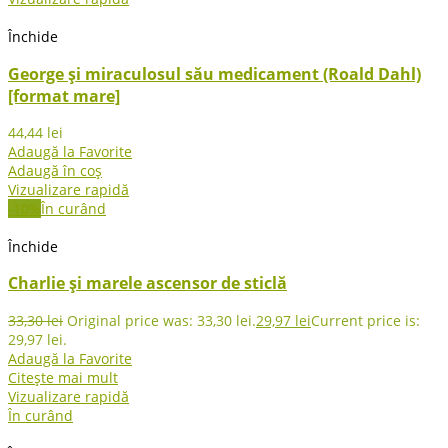
Închide
George și miraculosul său medicament (Roald Dahl)
[format mare]
44,44
lei
Adaugă la Favorite
Adaugă în coș
Vizualizare rapidă
-10%
În curând
Închide
Charlie și marele ascensor de sticlă
33,30
lei
Original price was: 33,30 lei.
29,97
lei
Current price is:
29,97 lei.
Adaugă la Favorite
Citește mai mult
Vizualizare rapidă
În curând