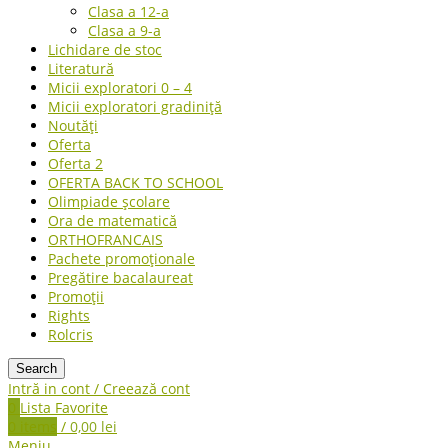
Clasa a 12-a
Clasa a 9-a
Lichidare de stoc
Literatură
Micii exploratori 0 – 4
Micii exploratori gradiniță
Noutăți
Oferta
Oferta 2
OFERTA BACK TO SCHOOL
Olimpiade școlare
Ora de matematică
ORTHOFRANCAIS
Pachete promoționale
Pregătire bacalaureat
Promoții
Rights
Rolcris
Search
Intră in cont / Creează cont
0
Lista Favorite
0
items
/
0,00
lei
Meniu