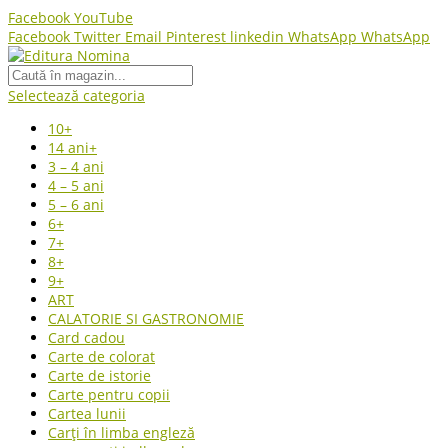
Facebook
YouTube
Facebook
Twitter
Email
Pinterest
linkedin
WhatsApp
WhatsApp
Selectează categoria
10+
14 ani+
3 – 4 ani
4 – 5 ani
5 – 6 ani
6+
7+
8+
9+
ART
CALATORIE SI GASTRONOMIE
Card cadou
Carte de colorat
Carte de istorie
Carte pentru copii
Cartea lunii
Carți în limba engleză