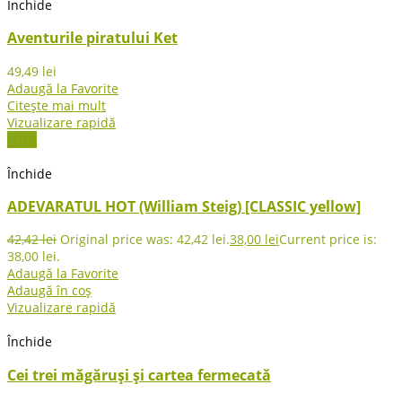
Închide
Aventurile piratului Ket
49,49
lei
Adaugă la Favorite
Citește mai mult
Vizualizare rapidă
-10%
Închide
ADEVARATUL HOT (William Steig) [CLASSIC yellow]
42,42
lei
Original price was: 42,42 lei.
38,00
lei
Current price is:
38,00 lei.
Adaugă la Favorite
Adaugă în coș
Vizualizare rapidă
Închide
Cei trei măgăruși și cartea fermecată