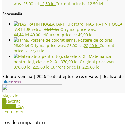
was: 25,00 lei.
12,50
lei
Current price is: 12,50 lei.
Recomandări
NASTRATIN HOGEA
[ARTHUR retro]
44,44
lei
Original price was:
44,44 lei.
40,00
lei
Current price is: 40,00 lei.
Iarna. Postere de colorat
28,00
lei
Original price was: 28,00 lei.
22,40
lei
Current
price is: 22,40 lei.
Matematică
pentru toți, clasele XI-XII
376,00
lei
Original price was:
376,00 lei.
225,60
lei
Current price is: 225,60 lei.
Editura Nomina |
2026 Toate drepturile rezervate. | Realizat de
Blue
Press
Magazin
0
Favorite
0
items
Coș
Contul meu
Coș de cumpărături