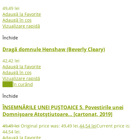
49,49
lei
Adaugă la Favorite
Adaugă în coș
Vizualizare rapidă
Închide
Dragă domnule Henshaw (Beverly Cleary)
42,42
lei
Adaugă la Favorite
Adaugă în coș
Vizualizare rapidă
-10%
În curând
Închide
ÎNSEMNĂRILE UNEI PUȘTOAICE 5. Povestirile unei
Domnișoare Atotștiutoare… [cartonat, 2019]
49,49
lei
Original price was: 49,49 lei.
44,54
lei
Current price is:
44,54 lei.
Adaugă la Favorite