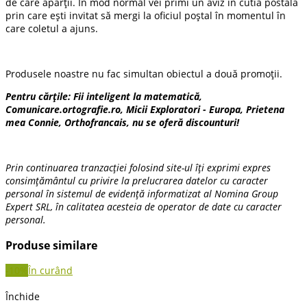
de care aparții. În mod normal vei primi un aviz in cutia postală
prin care ești invitat să mergi la oficiul poștal în momentul în
care coletul a ajuns.
Produsele noastre nu fac simultan obiectul a două promoții.
Pentru cărțile: Fii inteligent la matematică,
Comunicare.ortografie.ro, Micii Exploratori - Europa, Prietena
mea Connie, Orthofrancais, nu se oferă discounturi!
Prin continuarea tranzacției folosind site-ul îți exprimi expres
consimțământul cu privire la prelucrarea datelor cu caracter
personal în sistemul de evidență informatizat al Nomina Group
Expert SRL, în calitatea acesteia de operator de date cu caracter
personal.
Produse similare
-10%
În curând
Închide