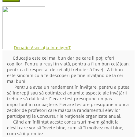
Donație Asociația InteligenT
Educația este cel mai bun dar pe care îl poți oferi
copiilor. Pentru a reuși în viață, pentru a fi un bun cetățean,
pentru a fi respectat de ceilalți trebuie să înveți. A fi bun
este sinonim cu a te descoperi pe tine învățând de la cei
mai buni.
Pentru a avea un randament în învățare, pentru a putea
să îndrepți sau să optimizezi anumite aspecte ale învățării
trebuie să dai teste. Fiecare test presupune un pas
important în cunoaștere. Fiecare testare presupune munca
zecilor de profesori care măsoară randamentul elevilor
participanți la Concursurile Naționale organizate anual.
Când am înființat aceste concursuri m-am gândit la
elevii care vor să învețe bine, cum să îi motivez mai bine,
cum să îi premiez.