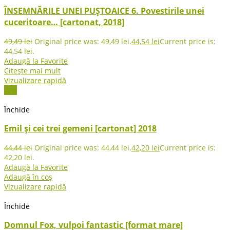
ÎNSEMNĂRILE UNEI PUȘTOAICE 6. Povestirile unei
cuceritoare… [cartonat, 2018]
49,49
lei
Original price was: 49,49 lei.
44,54
lei
Current price is:
44,54 lei.
Adaugă la Favorite
Citește mai mult
Vizualizare rapidă
-5%
Închide
Emil și cei trei gemeni [cartonat] 2018
44,44
lei
Original price was: 44,44 lei.
42,20
lei
Current price is:
42,20 lei.
Adaugă la Favorite
Adaugă în coș
Vizualizare rapidă
Închide
Domnul Fox, vulpoi fantastic [format mare]