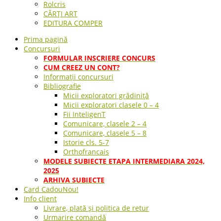
Rolcris
CĂRȚI ART
EDITURA COMPER
Prima pagină
Concursuri
FORMULAR INSCRIERE CONCURS
CUM CREEZ UN CONT?
Informații concursuri
Bibliografie
Micii exploratori grădiniță
Micii exploratori clasele 0 – 4
Fii InteligenT
Comunicare, clasele 2 – 4
Comunicare, clasele 5 – 8
Istorie cls. 5-7
Orthofrancais
MODELE SUBIECTE ETAPA INTERMEDIARA 2024,
2025
ARHIVA SUBIECTE
Card Cadou
Nou!
Info client
Livrare, plată și politica de retur
Urmarire comandă