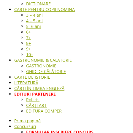
DICȚIONARE
CARTE PENTRU COPII NOMINA
3 – 4 ani
4 – 5 ani
5- 6 ani
6+
7+
8+
9+
10+
GASTRONOMIE & CALATORIE
GASTRONOMIE
GHID DE CĂLĂTORIE
CARTE DE ISTORIE
LITERATURĂ
CĂRȚI ÎN LIMBA ENGLEZĂ
EDITURI PARTENERE
Rolcris
CĂRȚI ART
EDITURA COMPER
Prima pagină
Concursuri
FORMULAR INSCRIERE CONCURS