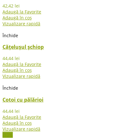
42,42
lei
Adaugă la Favorite
Adaugă în coș
Vizualizare rapidă
Închide
Cățelușul șchiop
44,44
lei
Adaugă la Favorite
Adaugă în coș
Vizualizare rapidă
Închide
Cotoi cu pălărioi
44,44
lei
Adaugă la Favorite
Adaugă în coș
Vizualizare rapidă
-10%