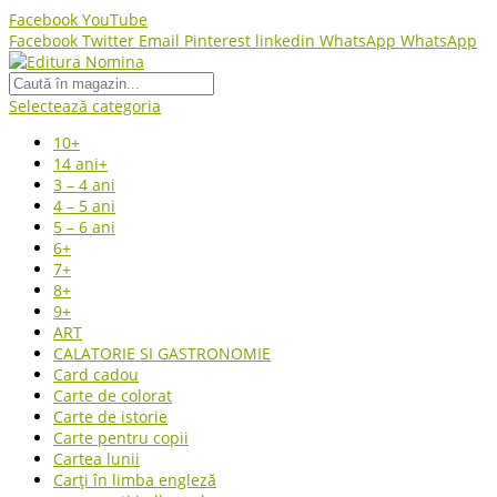
Facebook
YouTube
Facebook
Twitter
Email
Pinterest
linkedin
WhatsApp
WhatsApp
Selectează categoria
10+
14 ani+
3 – 4 ani
4 – 5 ani
5 – 6 ani
6+
7+
8+
9+
ART
CALATORIE SI GASTRONOMIE
Card cadou
Carte de colorat
Carte de istorie
Carte pentru copii
Cartea lunii
Carți în limba engleză