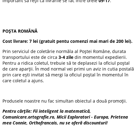
important sa reții că livrările se fac intre orele
09-17
.
POȘTA ROMÂNĂ
Cost livrare:
7 lei
(gratuit pentu comenzi mai mari de 200 lei).
Prin serviciul de coletărie normăla al Poștei Române, durata
transportului este de circa
3-4 zile
din momentul expedierii.
Pentru a ridica coletul, trebuie să te deplasezi la oficiul poștal
de care aparții. În mod normal vei primi un aviz in cutia postală
prin care ești invitat să mergi la oficiul poștal în momentul în
care coletul a ajuns.
Produsele noastre nu fac simultan obiectul a două promoții.
Pentru cărțile: Fii inteligent la matematică,
Comunicare.ortografie.ro, Micii Exploratori - Europa, Prietena
mea Connie, Orthofrancais, nu se oferă discounturi!