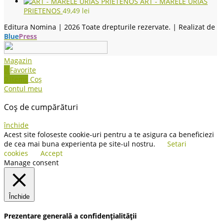
ART - MARELE URIAS
PRIETENOS
49,49
lei
Editura Nomina |
2026 Toate drepturile rezervate. | Realizat de
Blue
Press
Magazin
0
Favorite
0
items
Coș
Contul meu
Coș de cumpărături
închide
Acest site foloseste cookie-uri pentru a te asigura ca beneficiezi
de cea mai buna experienta pe site-ul nostru.
Setari
cookies
Accept
Manage consent
Închide
Prezentare generală a confidențialității