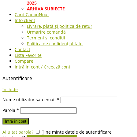
2025
ARHIVA SUBIECTE
Card Cadou
Nou!
Info client
Livrare, plată și politica de retur
Urmarire comandă
Termeni si conditii
Politica de confidențialitate
Contact
Lista Favorite
Compare
Intră in cont / Creează cont
Autentificare
închide
Nume utilizator sau email
*
Parola
*
Intră în cont
Ai uitat parola?
Ține minte datele de autentificare