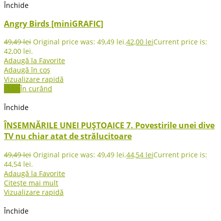
Închide
Angry Birds [miniGRAFIC]
49,49
lei
Original price was: 49,49 lei.
42,00
lei
Current price is:
42,00 lei.
Adaugă la Favorite
Adaugă în coș
Vizualizare rapidă
-10%
În curând
Închide
ÎNSEMNĂRILE UNEI PUȘTOAICE 7. Povestirile unei dive
TV nu chiar atat de strălucitoare
49,49
lei
Original price was: 49,49 lei.
44,54
lei
Current price is:
44,54 lei.
Adaugă la Favorite
Citește mai mult
Vizualizare rapidă
Închide