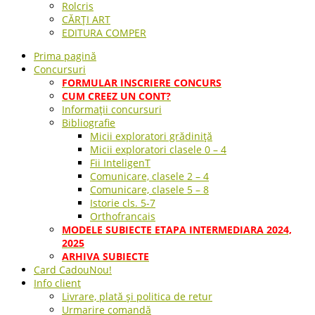
Rolcris
CĂRȚI ART
EDITURA COMPER
Prima pagină
Concursuri
FORMULAR INSCRIERE CONCURS
CUM CREEZ UN CONT?
Informații concursuri
Bibliografie
Micii exploratori grădiniță
Micii exploratori clasele 0 – 4
Fii InteligenT
Comunicare, clasele 2 – 4
Comunicare, clasele 5 – 8
Istorie cls. 5-7
Orthofrancais
MODELE SUBIECTE ETAPA INTERMEDIARA 2024,
2025
ARHIVA SUBIECTE
Card Cadou
Nou!
Info client
Livrare, plată și politica de retur
Urmarire comandă