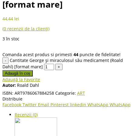
[format mare]
44,44
lei
(
0
recenzii de la clienți)
3 în stoc
Comanda acest produs si primesti
44
puncte de fidelitate!
Cantitate George și miraculosul său medicament (Roald
Dahl) [format mare]
Adaugă în coș
Adaugă la Favorite
Autor:
Roald Dahl
ISBN:
ART9786067884258
Categorie:
ART
Distribuie
Facebook
Twitter
Email
Pinterest
linkedin
WhatsApp
WhatsApp
Recenzii (0)