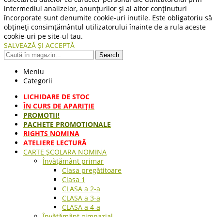
intermediul analizelor, anunțurilor și al altor conținuturi
încorporate sunt denumite cookie-uri inutile. Este obligatoriu să
obțineți consimțământul utilizatorului înainte de a rula aceste
cookie-uri pe site-ul tau.
SALVEAZĂ ȘI ACCEPTĂ
Search
Meniu
Categorii
LICHIDARE DE STOC
ÎN CURS DE APARIŢIE
PROMOȚII!
PACHETE PROMOTIONALE
RIGHTS NOMINA
ATELIERE LECTURĂ
CARTE ŞCOLARA NOMINA
Învățământ primar
Clasa pregătitoare
Clasa 1
CLASA a 2-a
CLASA a 3-a
CLASA a 4-a
Învățământ gimnazial