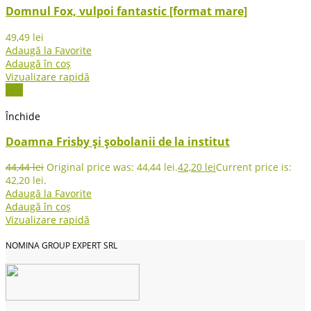
Domnul Fox, vulpoi fantastic [format mare]
49,49
lei
Adaugă la Favorite
Adaugă în coș
Vizualizare rapidă
-5%
Închide
Doamna Frisby și șobolanii de la institut
44,44
lei
Original price was: 44,44 lei.
42,20
lei
Current price is:
42,20 lei.
Adaugă la Favorite
Adaugă în coș
Vizualizare rapidă
NOMINA GROUP EXPERT SRL