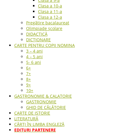
Clasa a 9-a
Clasa a 10-a
Clasa a 11-a
Clasa a 12-a
Pregătire bacalaureat
Olimpiade școlare
DIDACTICĂ
DICȚIONARE
CARTE PENTRU COPII NOMINA
3 – 4 ani
4 – 5 ani
5- 6 ani
6+
7+
8+
9+
10+
GASTRONOMIE & CALATORIE
GASTRONOMIE
GHID DE CĂLĂTORIE
CARTE DE ISTORIE
LITERATURĂ
CĂRȚI ÎN LIMBA ENGLEZĂ
EDITURI PARTENERE