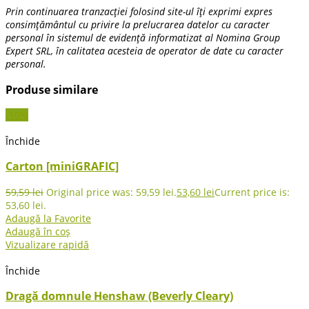
Prin continuarea tranzacției folosind site-ul îți exprimi expres
consimțământul cu privire la prelucrarea datelor cu caracter
personal în sistemul de evidență informatizat al Nomina Group
Expert SRL, în calitatea acesteia de operator de date cu caracter
personal.
Produse similare
-10%
Închide
Carton [miniGRAFIC]
59,59
lei
Original price was: 59,59 lei.
53,60
lei
Current price is:
53,60 lei.
Adaugă la Favorite
Adaugă în coș
Vizualizare rapidă
Închide
Dragă domnule Henshaw (Beverly Cleary)