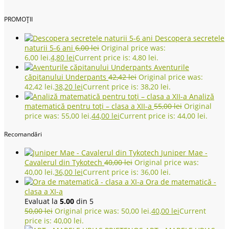
PROMOȚII
Descopera secretele
naturii 5-6 ani
6,00
lei
Original price was:
6,00 lei.
4,80
lei
Current price is: 4,80 lei.
Aventurile
căpitanului Underpants
42,42
lei
Original price was:
42,42 lei.
38,20
lei
Current price is: 38,20 lei.
Analiză
matematică pentru toţi – clasa a XII-a
55,00
lei
Original
price was: 55,00 lei.
44,00
lei
Current price is: 44,00 lei.
Recomandări
Juniper Mae -
Cavalerul din Tykotech
40,00
lei
Original price was:
40,00 lei.
36,00
lei
Current price is: 36,00 lei.
Ora de matematică -
clasa a XI-a
Evaluat la
5.00
din 5
50,00
lei
Original price was: 50,00 lei.
40,00
lei
Current
price is: 40,00 lei.