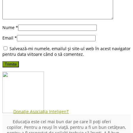
Nume
*
Email
*
Salvează-mi numele, emailul și site-ul web în acest navigator
pentru data viitoare când o să comentez.
Donație Asociația InteligenT
Educația este cel mai bun dar pe care îl poți oferi
copiilor. Pentru a reuși în viață, pentru a fi un bun cetățean,
pentru a fi respectat de ceilalți trebuie să înveți. A fi bun