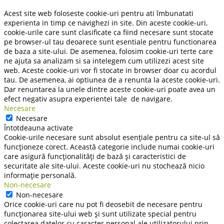
Acest site web foloseste cookie-uri pentru ati îmbunatati
experienta in timp ce navighezi in site. Din aceste cookie-uri,
cookie-urile care sunt clasificate ca fiind necesare sunt stocate
pe browser-ul tau deoarece sunt esentiale pentru functionarea
de baza a site-ului. De asemenea, folosim cookie-uri terte care
ne ajuta sa analizam si sa intelegem cum utilizezi acest site
web. Aceste cookie-uri vor fi stocate in browser doar cu acordul
tau. De asemenea, ai optiunea de a renunta la aceste cookie-uri.
Dar renuntarea la unele dintre aceste cookie-uri poate avea un
efect negativ asupra experientei tale de navigare.
Necesare
Necesare
Întotdeauna activate
Cookie-urile necesare sunt absolut esențiale pentru ca site-ul să
funcționeze corect. Această categorie include numai cookie-uri
care asigură funcționalități de bază și caracteristici de
securitate ale site-ului. Aceste cookie-uri nu stochează nicio
informație personală.
Non-necesare
Non-necesare
Orice cookie-uri care nu pot fi deosebit de necesare pentru
funcționarea site-ului web și sunt utilizate special pentru
colectarea datelor cu caracter personal ale utilizatorului prin