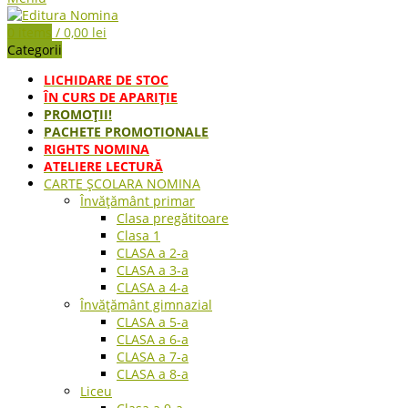
0
items
/
0,00
lei
Categorii
LICHIDARE DE STOC
ÎN CURS DE APARIŢIE
PROMOȚII!
PACHETE PROMOTIONALE
RIGHTS NOMINA
ATELIERE LECTURĂ
CARTE ŞCOLARA NOMINA
Învățământ primar
Clasa pregătitoare
Clasa 1
CLASA a 2-a
CLASA a 3-a
CLASA a 4-a
Învățământ gimnazial
CLASA a 5-a
CLASA a 6-a
CLASA a 7-a
CLASA a 8-a
Liceu