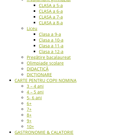
CLASA a 5-a
CLASA a 6-a
CLASA a 7-a
CLASA a 8-a
Liceu
Clasa a 9-a
Clasa a 10-a
Clasa a 11-a
Clasa a 12-a
Pregătire bacalaureat
Olimpiade școlare
DIDACTICĂ
DICȚIONARE
CARTE PENTRU COPII NOMINA
3 – 4 ani
4 – 5 ani
5- 6 ani
6+
7+
8+
9+
10+
GASTRONOMIE & CALATORIE