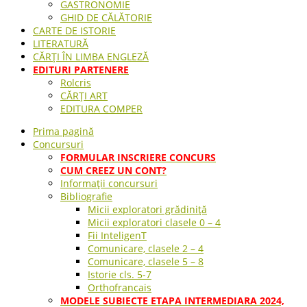
GASTRONOMIE
GHID DE CĂLĂTORIE
CARTE DE ISTORIE
LITERATURĂ
CĂRȚI ÎN LIMBA ENGLEZĂ
EDITURI PARTENERE
Rolcris
CĂRȚI ART
EDITURA COMPER
Prima pagină
Concursuri
FORMULAR INSCRIERE CONCURS
CUM CREEZ UN CONT?
Informații concursuri
Bibliografie
Micii exploratori grădiniță
Micii exploratori clasele 0 – 4
Fii InteligenT
Comunicare, clasele 2 – 4
Comunicare, clasele 5 – 8
Istorie cls. 5-7
Orthofrancais
MODELE SUBIECTE ETAPA INTERMEDIARA 2024,