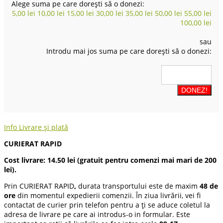
Alege suma pe care dorești să o donezi:
5,00
lei
10,00
lei
15,00
lei
30,00
lei
35,00
lei
50,00
lei
55,00
lei
100,00
lei
sau
Introdu mai jos suma pe care dorești să o donezi:
Info Livrare și plată
CURIERAT RAPID
Cost livrare: 14.50 lei (gratuit pentru comenzi mai mari de 200
lei).
Prin CURIERAT RAPID
,
durata transportului este de maxim
48 de
ore
din momentul expedierii comenzii. În ziua livrării, vei fi
contactat de curier prin telefon pentru a ți se aduce coletul la
adresa de livrare pe care ai introdus-o in formular. Este