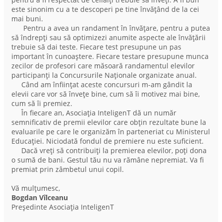
este sinonim cu a te descoperi pe tine învățând de la cei
mai buni.
Pentru a avea un randament în învățare, pentru a putea
să îndrepți sau să optimizezi anumite aspecte ale învățării
trebuie să dai teste. Fiecare test presupune un pas
important în cunoaștere. Fiecare testare presupune munca
zecilor de profesori care măsoară randamentul elevilor
participanți la Concursurile Naționale organizate anual.
Când am înființat aceste concursuri m-am gândit la
elevii care vor să învețe bine, cum să îi motivez mai bine,
cum să îi premiez.
În fiecare an, Asociația InteligenT dă un număr
semnificativ de premii elevilor care obțin rezultate bune la
evaluarile pe care le organizăm în parteneriat cu Ministerul
Educației. Niciodată fondul de premiere nu este suficient.
Dacă vreți să contribuiți la premierea elevilor, poți dona
o sumă de bani. Gestul tău nu va rămâne nepremiat. Va fi
premiat prin zâmbetul unui copil.
Vă mulțumesc,
Bogdan Vîlceanu
Președinte Asociația InteligenT