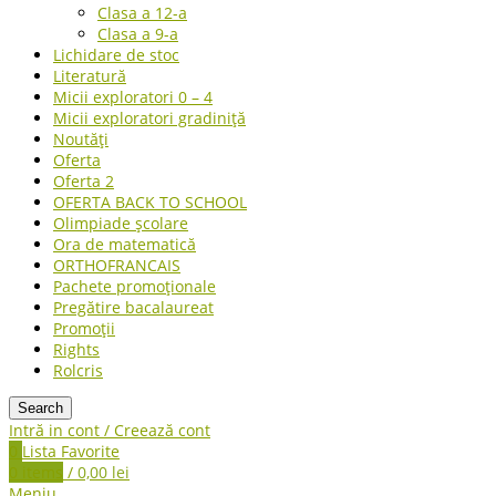
Clasa a 12-a
Clasa a 9-a
Lichidare de stoc
Literatură
Micii exploratori 0 – 4
Micii exploratori gradiniță
Noutăți
Oferta
Oferta 2
OFERTA BACK TO SCHOOL
Olimpiade școlare
Ora de matematică
ORTHOFRANCAIS
Pachete promoționale
Pregătire bacalaureat
Promoții
Rights
Rolcris
Search
Intră in cont / Creează cont
0
Lista Favorite
0
items
/
0,00
lei
Meniu