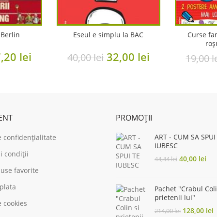
Berlin
Eseul e simplu la BAC
Curse fa
roș
iginal
Current
Original
Current
7,20
lei
32,00
lei
40,00
lei
19,00
l
ice
price
price
price
s:
is:
was:
is:
,00 lei.
27,20 lei.
40,00 lei.
32,00 lei.
IENT
PROMOȚII
ART - CUM SA SPUI
e confidențialitate
IUBESC
 condiții
Original
Cur
40,00
lei
44,44
lei
price
pri
use favorite
was:
is:
44,44 lei.
40,
 plata
Pachet "Crabul Coli
prietenii lui"
e cookies
Original
C
128,00
lei
214,00
lei