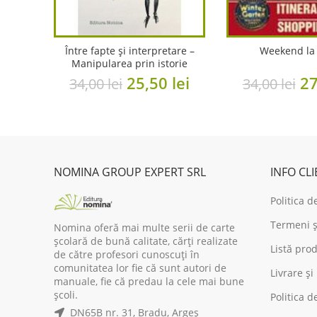
Între fapte și interpretare –
Weekend la 
Manipularea prin istorie
Original
Current
Or
25,50
lei
2
34,00
lei
34,00
lei
price
price
pr
was:
is:
wa
34,00 lei.
25,50 lei.
34
NOMINA GROUP EXPERT SRL
INFO CL
Politica d
Termeni și
Nomina oferă mai multe serii de carte
școlară de bună calitate, cărți realizate
Listă prod
de către profesori cunoscuți în
comunitatea lor fie că sunt autori de
Livrare și
manuale, fie că predau la cele mai bune
școli.
Politica d
DN65B nr. 31, Bradu, Argeș