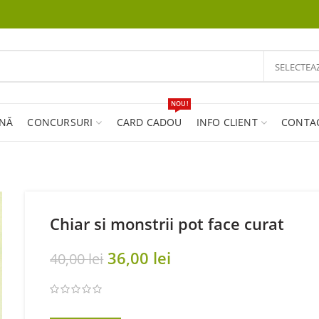
SELECTEA
NOU!
INĂ
CONCURSURI
CARD CADOU
INFO CLIENT
CONTA
Chiar si monstrii pot face curat
Original
Current
36,00
lei
40,00
lei
price
price
was:
is:
40,00 lei.
36,00 lei.