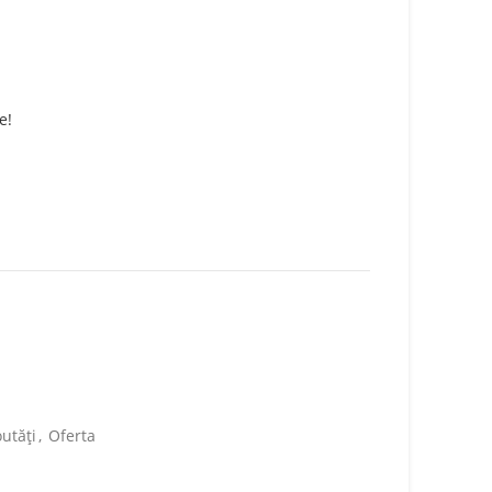
e!
utăți
,
Oferta