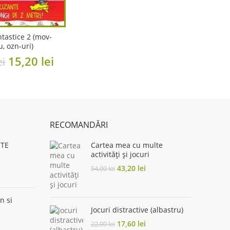
40,00 lei.
32,00 lei.
ntastice 2 (mov-
u, ozn-uri)
Original
Current
15,20
lei
ei
price
price
was:
is:
19,00 lei.
15,20 lei.
RECOMANDĂRI
 TE
Cartea mea cu multe
activități și jocuri
rent
Original
Current
43,20
lei
54,00
lei
ce
price
price
was:
is:
00 lei.
54,00 lei.
43,20 lei.
n si
Jocuri distractive (albastru)
urrent
Original
Current
17,60
lei
22,00
lei