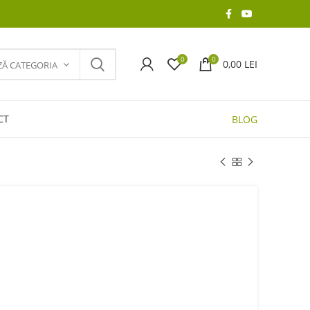
0
0
0,00
LEI
ZĂ CATEGORIA
CT
BLOG