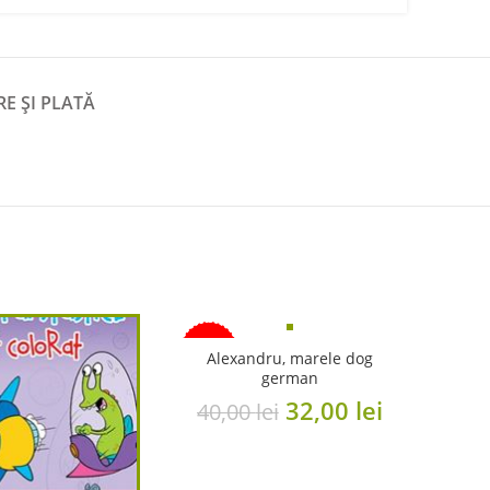
RE ȘI PLATĂ
-20%
Alexandru, marele dog
german
Original
Current
32,00
lei
40,00
lei
price
price
was:
is: