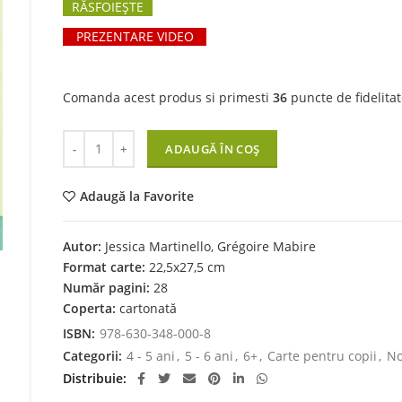
RĂSFOIEȘTE
PREZENTARE VIDEO
Comanda acest produs si primesti
36
puncte de fidelitat
Cantitate Chiar si monstrii pot face curat
ADAUGĂ ÎN COȘ
Adaugă la Favorite
Autor:
Jessica Martinello, Grégoire Mabire
Format carte:
22,5x27,5 cm
Număr pagini:
28
Coperta:
cartonată
ISBN:
978-630-348-000-8
Categorii:
4 - 5 ani
,
5 - 6 ani
,
6+
,
Carte pentru copii
,
No
Distribuie