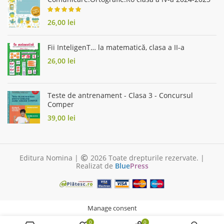
26,00
lei
Fii InteligenT… la matematică, clasa a II-a
26,00
lei
Teste de antrenament - Clasa 3 - Concursul
Comper
39,00
lei
Editura Nomina |
2026 Toate drepturile rezervate. |
Realizat de
Blue
Press
Manage consent
0
0