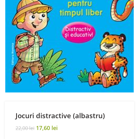
Jocuri distractive (albastru)
Original
Current
17,60
lei
22,00
lei
price
price