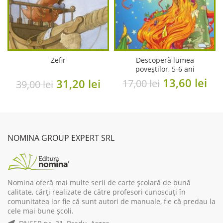
Zefir
Descoperă lumea
poveștilor, 5-6 ani
Original
Cu
13,60
lei
Original
Current
31,20
lei
17,00
lei
39,00
lei
price
pri
price
price
was:
is:
was:
is:
17,00 lei.
13,
39,00 lei.
31,20 lei.
NOMINA GROUP EXPERT SRL
Nomina oferă mai multe serii de carte școlară de bună
calitate, cărți realizate de către profesori cunoscuți în
comunitatea lor fie că sunt autori de manuale, fie că predau la
cele mai bune școli.