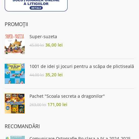
PROMOȚII
Super-suzeta
Original
Current
36,00
lei
45,00
lei
price
price
was:
is:
45,00 lei.
36,00 lei.
1001 de idei și jocuri pentru a scăpa de plictiseală
Original
Current
35,20
lei
44,00
lei
price
price
was:
is:
44,00 lei.
35,20 lei.
Pachet "Scoala secreta a dragonilor"
Original
Current
171,00
lei
263,00
lei
price
price
was:
is:
263,00 lei.
171,00 lei.
RECOMANDĂRI
Comunicare.Ortografie.Ro clasa a IV-a 2024-2025