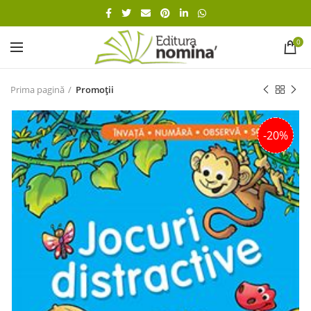
0
Prima pagină
Promoții
-20%