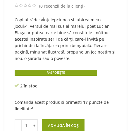
was:
is:
(
0
recenzii de la clienți)
22,00 lei.
17,60 lei.
Copilul râde: «Înțelepciunea și iubirea mea e
jocul»”. Versul de mai sus al marelui poet Lucian
Blaga ar putea foarte bine să constituie móttoul
acestei inspirate serii de cărți, care-i invită pe
prichindei la învățarea prin zbenguială. Fiecare
pagină, minunat ilustrată, propune un joc nostim și
nou, o șaradă sau o poveste.
RĂSFOIEȘTE
2 în stoc
Comanda acest produs si primesti
17
puncte de
fidelitate!
Cantitate Jocuri distractive (albastru)
ADAUGĂ ÎN COȘ