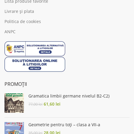
Listă produse favorite
Livrare și plata
Politica de cookies
ANPC
PROMOȚII
Gramatica limbii germane nivelul B2-C2)
Original
Current
61,60
lei
77,00
lei
price
price
was:
is:
77,00 lei.
61,60 lei.
Geometrie pentru toți – clasa a VII-a
Original
Current
28,00
lei
35,00
lei