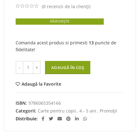
was:
is:
(
0
recenzii de la clienți)
15,00 lei.
13,50 lei.
RĂSFOIEȘTE
Comanda acest produs si primesti
13
puncte de
fidelitate!
Cantitate Povestea numerelor
ADAUGĂ ÎN COȘ
Adaugă la Favorite
ISBN:
9786065354166
Categorii:
Carte pentru copii
,
4 - 5 ani
,
Promoții
Distribuie