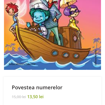
Povestea numerelor
Original
Current
13,50
lei
15,00
lei
price
price