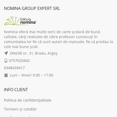
17,00 lei.
13,60 lei.
19,00 lei.
15,
NOMINA GROUP EXPERT SRL
Nomina oferă mai multe serii de carte școlară de bună
calitate, cărți realizate de către profesori cunoscuți în
comunitatea lor fie că sunt autori de manuale, fie că predau la
cele mai bune școli.
DN65B nr. 31, Bradu, Argeș
0757020442
0348439417
Luni – Vineri 9:00 – 17:00
INFO CLIENT
Politica de confidențialitate
Termeni și condiții