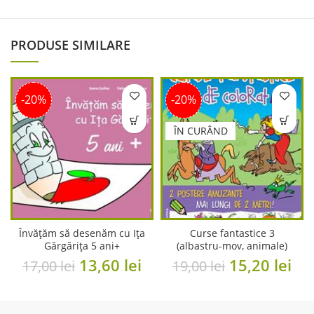
PRODUSE SIMILARE
-20%
-20%
ÎN CURÂND
Învățăm să desenăm cu Ița
Curse fantastice 3
Gărgărița 5 ani+
(albastru-mov, animale)
Original
Current
Original
Cu
13,60
lei
15,20
lei
17,00
lei
19,00
lei
price
price
price
pri
was:
is:
was:
is: