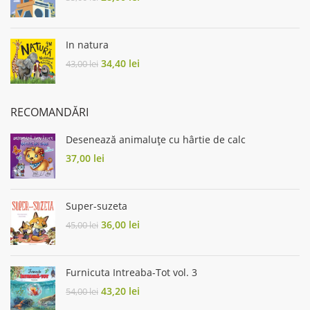
price
price
was:
is:
35,00 lei.
28,00 lei.
In natura
Original
Current
34,40
lei
43,00
lei
price
price
was:
is:
43,00 lei.
34,40 lei.
RECOMANDĂRI
Desenează animaluțe cu hârtie de calc
37,00
lei
Super-suzeta
Original
Current
36,00
lei
45,00
lei
price
price
was:
is:
45,00 lei.
36,00 lei.
Furnicuta Intreaba-Tot vol. 3
Original
Current
43,20
lei
54,00
lei
price
price