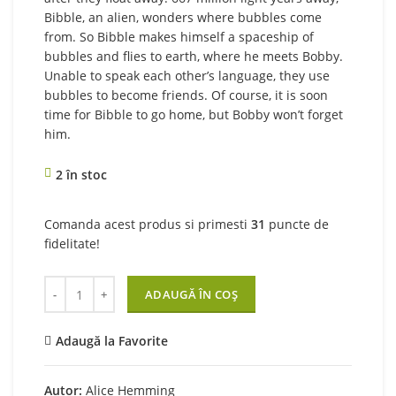
Bibble, an alien, wonders where bubbles come
from. So Bibble makes himself a spaceship of
bubbles and flies to earth, where he meets Bobby.
Unable to speak each other’s language, they use
bubbles to become friends. Of course, it is soon
time for Bibble to go home, but Bobby won’t forget
him.
2 în stoc
Comanda acest produs si primesti
31
puncte de
fidelitate!
Cantitate BIBBLE AND THE BUBBLES
ADAUGĂ ÎN COȘ
Adaugă la Favorite
Autor:
Alice Hemming