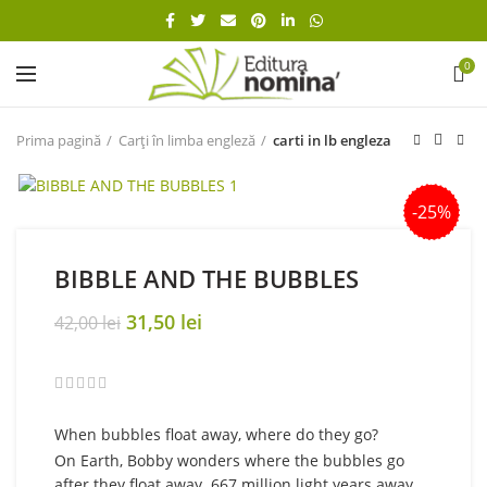
0
Prima pagină
Carți în limba engleză
carti in lb engleza
-25%
BIBBLE AND THE BUBBLES
Original
Current
31,50
lei
42,00
lei
price
price
was:
is:
42,00 lei.
31,50 lei.
When bubbles float away, where do they go?
On Earth, Bobby wonders where the bubbles go
after they float away. 667 million light years away,