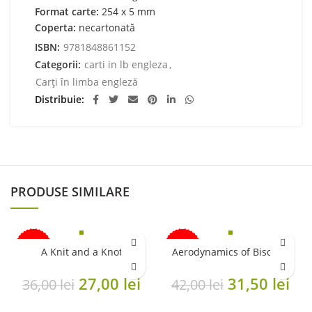
Format carte:
254 x 5 mm
Coperta:
necartonată
ISBN:
9781848861152
Categorii:
carti in lb engleza
,
Carți în limba engleză
Distribuie
PRODUSE SIMILARE
-25%
-25%
A Knit and a Knot
Aerodynamics of Biscuits
Original
Current
Original
Cu
27,00
lei
31,50
lei
36,00
lei
42,00
lei
price
price
price
pri