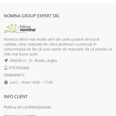
was:
is:
was:
is:
36,00 lei.
27,00 lei.
42,00 lei.
31,
NOMINA GROUP EXPERT SRL
Nomina oferă mai multe serii de carte școlară de bună
calitate, cărți realizate de către profesori cunoscuți în
comunitatea lor fie că sunt autori de manuale, fie că predau la
cele mai bune școli.
DN65B nr. 31, Bradu, Argeș
0757020442
0348439417
Luni – Vineri 9:00 – 17:00
INFO CLIENT
Politica de confidențialitate
Termeni și condiții