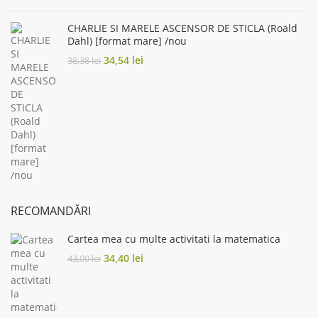
price
price
was:
is:
CHARLIE SI MARELE ASCENSOR DE STICLA (Roald
48,00 lei.
36,00 lei.
Dahl) [format mare] /nou
Original
Current
34,54
lei
38,38
lei
price
price
was:
is:
38,38 lei.
34,54 lei.
RECOMANDĂRI
Cartea mea cu multe activitati la matematica
Original
Current
34,40
lei
43,00
lei
price
price
was:
is:
43,00 lei.
34,40 lei.