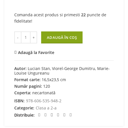
Comanda acest produs si primesti
22
puncte de
fidelitate!
Cantitate Matematica pentru isteti - clasa a II-a
ADAUGĂ ÎN COȘ
Adaugă la Favorite
Autor:
Lucian Stan, Viorel-George Dumitru, Marie-
Louise Ungureanu
Format carte:
16,5x23,5 cm
Număr pagini:
120
Coperta:
necartonată
ISBN:
978-606-535-948-2
Categorie:
Clasa a 2-a
Distribuie