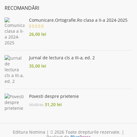
RECOMANDĂRI
Comunicare.Ortografie.Ro clasa a II-a 2024-2025
26,00
lei
Jurnal de lectura cls a III-a, ed. 2
35,00
lei
Povesti despre prietenie
Original
Current
31,20
lei
39,00
lei
price
price
was:
is:
39,00 lei.
31,20 lei.
Editura Nomina |
2026 Toate drepturile rezervate. |
Realizat de
Blue
Press