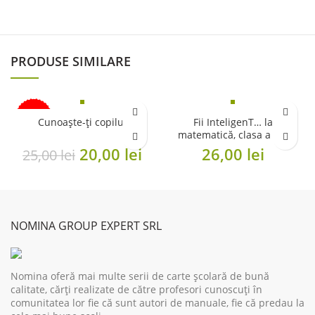
PRODUSE SIMILARE
-20%
Cunoaște-ți copilul
Fii InteligenT… la
matematică, clasa a II-a
Original
Current
20,00
lei
26,00
lei
25,00
lei
price
price
was:
is:
25,00 lei.
20,00 lei.
NOMINA GROUP EXPERT SRL
Nomina oferă mai multe serii de carte școlară de bună
calitate, cărți realizate de către profesori cunoscuți în
comunitatea lor fie că sunt autori de manuale, fie că predau la