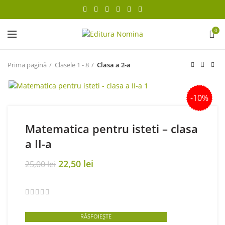
0
Prima pagină
Clasele 1 - 8
Clasa a 2-a
-10%
Matematica pentru isteti – clasa
a II-a
Original
Current
22,50
lei
25,00
lei
price
price
was:
is:
25,00 lei.
22,50 lei.
RĂSFOIEȘTE