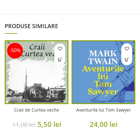
PRODUSE SIMILARE
-50%
Craii de Curtea veche
Aventurile lui Tom Sawyer
Original
Current
5,50
lei
24,00
lei
11,00
lei
price
price
was:
is: