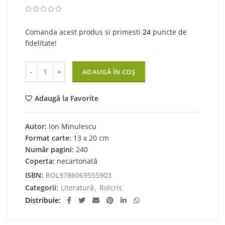
Comanda acest produs si primesti
24
puncte de
fidelitate!
Cantitate Corigent la limba romana
ADAUGĂ ÎN COȘ
Adaugă la Favorite
Autor:
Ion Minulescu
Format carte:
13 x 20 cm
Număr pagini:
240
Coperta:
necartonată
ISBN:
ROL9786069555903
Categorii:
Literatură
,
Rolcris
Distribuie