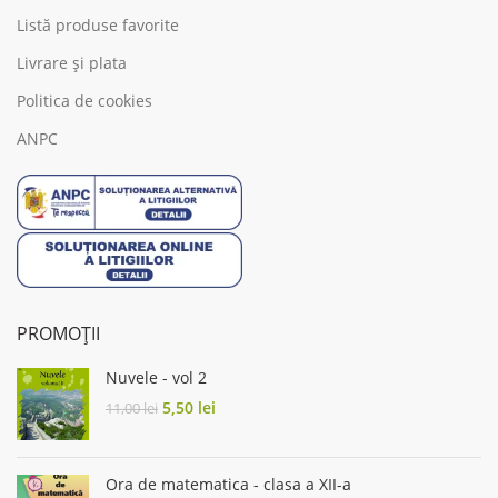
Listă produse favorite
Livrare și plata
Politica de cookies
ANPC
PROMOȚII
Nuvele - vol 2
Original
Current
5,50
lei
11,00
lei
price
price
was:
is:
11,00 lei.
5,50 lei.
Ora de matematica - clasa a XII-a