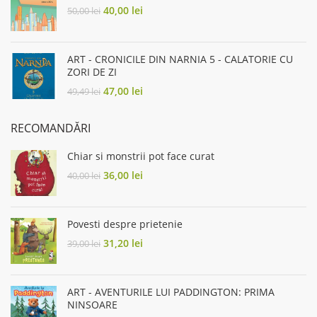
Original
Current
40,00
lei
50,00
lei
price
price
was:
is:
50,00 lei.
40,00 lei.
ART - CRONICILE DIN NARNIA 5 - CALATORIE CU
ZORI DE ZI
Original
Current
47,00
lei
49,49
lei
price
price
was:
is:
RECOMANDĂRI
49,49 lei.
47,00 lei.
Chiar si monstrii pot face curat
Original
Current
36,00
lei
40,00
lei
price
price
was:
is:
40,00 lei.
36,00 lei.
Povesti despre prietenie
Original
Current
31,20
lei
39,00
lei
price
price
was:
is:
39,00 lei.
31,20 lei.
ART - AVENTURILE LUI PADDINGTON: PRIMA
NINSOARE