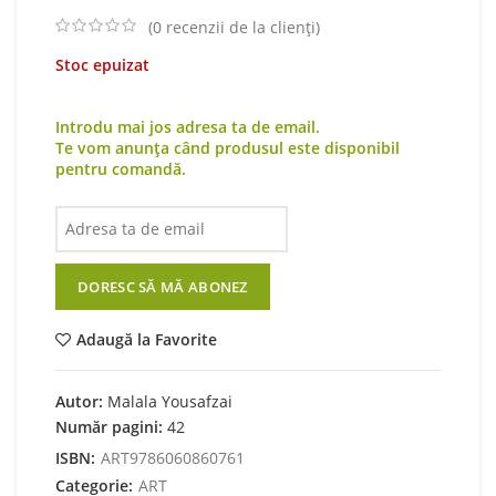
was:
is:
(
0
recenzii de la clienți)
44,44 lei.
40,00 lei.
Stoc epuizat
Introdu mai jos adresa ta de email.
Te vom anunța când produsul este disponibil
pentru comandă.
DORESC SĂ MĂ ABONEZ
Adaugă la Favorite
Autor:
Malala Yousafzai
Număr pagini:
42
ISBN:
ART9786060860761
Categorie:
ART