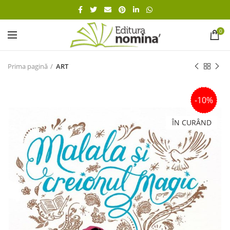
0
Prima pagină
ART
-10%
ÎN CURÂND