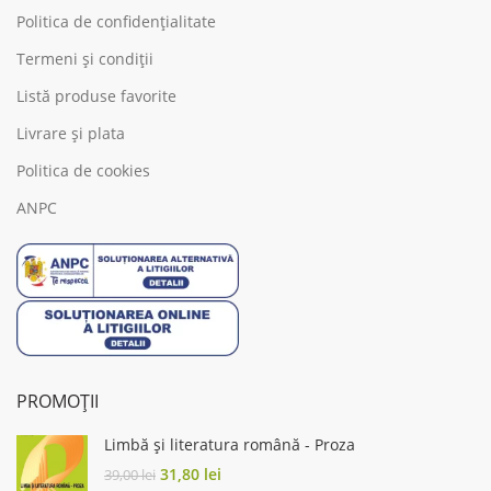
Politica de confidențialitate
Termeni și condiții
Listă produse favorite
Livrare și plata
Politica de cookies
ANPC
PROMOȚII
Limbă și literatura română - Proza
Original
Current
31,80
lei
39,00
lei