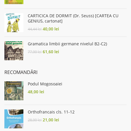
price
price
was:
is:
39,00 lei.
31,80 lei.
CARTICICA DE DORMIT (Dr. Seuss) [CARTEA CU
GENIUS, cartonat]
Original
Current
40,00
lei
44,44
lei
price
price
was:
is:
Gramatica limbii germane nivelul B2-C2)
44,44 lei.
40,00 lei.
Original
Current
61,60
lei
77,00
lei
price
price
was:
is:
77,00 lei.
61,60 lei.
RECOMANDĂRI
Podul Mogosoaiei
48,00
lei
Orthofrancais cls. 11-12
Original
Current
21,00
lei
28,00
lei
price
price
was:
is: