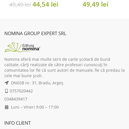
unei cuceritoare…
Original
Current
44,54
lei
49,49
lei
49,49
lei
[cartonat, 2018]
price
price
was:
is:
49,49 lei.
44,54 lei.
NOMINA GROUP EXPERT SRL
Nomina oferă mai multe serii de carte școlară de bună
calitate, cărți realizate de către profesori cunoscuți în
comunitatea lor fie că sunt autori de manuale, fie că predau la
cele mai bune școli.
DN65B nr. 31, Bradu, Argeș
0757020442
0348439417
Luni – Vineri 9:00 – 17:00
INFO CLIENT