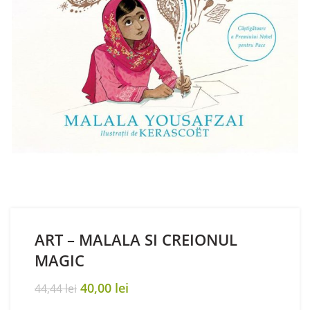
ART – MALALA SI CREIONUL
MAGIC
Original
Current
40,00
lei
44,44
lei
price
price