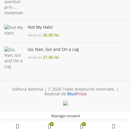
price
price
was:
is:
154,00 lei.
84,70 lei.
Not My Hats!
Original
Current
36,00
lei
48,00
lei
price
price
was:
is:
Go, Nan, Go! and On a Log
48,00 lei.
36,00 lei.
Original
Current
27,00
lei
36,00
lei
price
price
was:
is:
36,00 lei.
27,00 lei.
Editura Nomina |
2026 Toate drepturile rezervate. |
Realizat de
Blue
Press
Manage consent
0
0