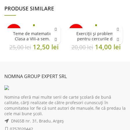
was:
is:
PRODUSE SIMILARE
23,00 lei.
18,40 lei.
-50%
-30%
Teme de matematică.
Exerciții și probleme
Clasa a VIII-a sem. 2
pentru cercurile de
ÎN CURÂND
matematică. cls. a VI-a
Original
Current
Original
Cu
12,50
lei
14,00
lei
25,00
lei
20,00
lei
price
price
price
pri
was:
is:
was:
is:
25,00 lei.
12,50 lei.
20,00 lei.
14,
NOMINA GROUP EXPERT SRL
Nomina oferă mai multe serii de carte școlară de bună
calitate, cărți realizate de către profesori cunoscuți în
comunitatea lor fie că sunt autori de manuale, fie că predau la
cele mai bune școli.
DN65B nr. 31, Bradu, Argeș
0757020442