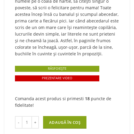
numele pe o coală de hârtie, să citești singur o
poveste, să scrii o felicitare pentru mama! Toate
acestea încep însă cu banalul și scumpul abecedar,
prima carte a fiecărui pici. Iar când abecedarul este
scris de un om mare care își reamintește copilăria,
lucrurile devin simple, iar literele ne sunt prieteni
și ne cheamă la joacă. Astfel, în paginile frumos
colorate se încheagă, ușor-ușor, parcă de la sine,
buchiile în cuvinte și cuvintele în propoziții.
RĂSFOIEȘTE
PREZENTARE VIDEO
Comanda acest produs si primesti
18
puncte de
fidelitate!
Cantitate Abecedarul pentru pici. Volumul 1
ADAUGĂ ÎN COȘ