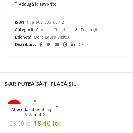
Adaugă la Favorite
ISBN:
978-606-535-667-2
Categorii:
Clasa 1
,
Clasele 1 - 8
,
Promoții
Etichetă:
Dora Laura Viziteu
Distribuie
S-AR PUTEA SĂ-ȚI PLACĂ ȘI…
-20%
Abecedarul pentru pici.
Volumul 2
Original
Current
18,40
lei
23,00
lei
price
price