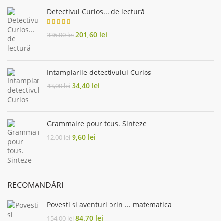
Detectivul Curios... de lectură
Original
Current
201,60
lei
336,00
lei
price
price
was:
is:
336,00 lei.
201,60 lei.
Intamplarile detectivului Curios
Original
Current
34,40
lei
43,00
lei
price
price
was:
is:
43,00 lei.
34,40 lei.
Grammaire pour tous. Sinteze
Original
Current
9,60
lei
12,00
lei
price
price
was:
is:
12,00 lei.
9,60 lei.
RECOMANDĂRI
Povesti si aventuri prin ... matematica
Original
Current
84,70
lei
154,00
lei