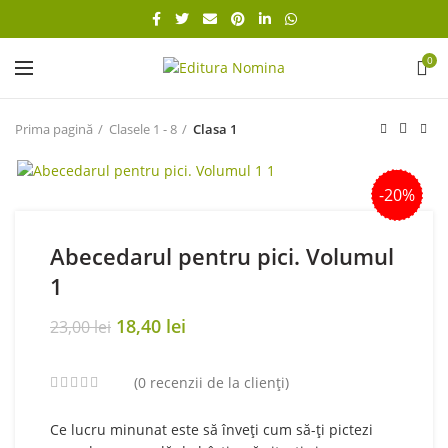
0
Prima pagină
Clasele 1 - 8
Clasa 1
-20%
Abecedarul pentru pici. Volumul
1
Original
Current
18,40
lei
23,00
lei
price
price
was:
is:
(
0
recenzii de la clienți)
23,00 lei.
18,40 lei.
Ce lucru minunat este să înveți cum să-ți pictezi