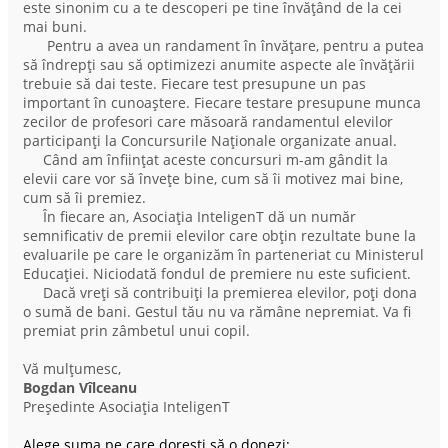
este sinonim cu a te descoperi pe tine învățând de la cei
mai buni.
Pentru a avea un randament în învățare, pentru a putea
să îndrepți sau să optimizezi anumite aspecte ale învățării
trebuie să dai teste. Fiecare test presupune un pas
important în cunoaștere. Fiecare testare presupune munca
zecilor de profesori care măsoară randamentul elevilor
participanți la Concursurile Naționale organizate anual.
Când am înființat aceste concursuri m-am gândit la
elevii care vor să învețe bine, cum să îi motivez mai bine,
cum să îi premiez.
În fiecare an, Asociația InteligenT dă un număr
semnificativ de premii elevilor care obțin rezultate bune la
evaluarile pe care le organizăm în parteneriat cu Ministerul
Educației. Niciodată fondul de premiere nu este suficient.
Dacă vreți să contribuiți la premierea elevilor, poți dona
o sumă de bani. Gestul tău nu va rămâne nepremiat. Va fi
premiat prin zâmbetul unui copil.
Vă mulțumesc,
Bogdan Vîlceanu
Președinte Asociația InteligenT
Alege suma pe care dorești să o donezi: