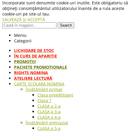
încorporate sunt denumite cookie-uri inutile. Este obligatoriu să
obțineți consimțământul utilizatorului înainte de a rula aceste
cookie-uri pe site-ul tau.
SALVEAZĂ ȘI ACCEPTĂ
Search
Meniu
Categorii
LICHIDARE DE STOC
ÎN CURS DE APARIŢIE
PROMOȚII!
PACHETE PROMOTIONALE
RIGHTS NOMINA
ATELIERE LECTURĂ
CARTE ŞCOLARA NOMINA
Învățământ primar
Clasa pregătitoare
Clasa 1
CLASA a 2-a
CLASA a 3-a
CLASA a 4-a
Învățământ gimnazial
CLASA a 5-a