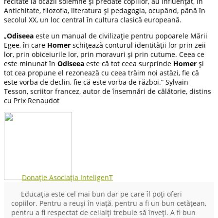
recitate la ocazii solemne și predate copiilor, au influențat, în
Antichitate, filozofia, literatura și pedagogia, ocupând, până în
secolul XX, un loc central în cultura clasică europeană.
„
Odiseea
este un manual de civilizație pentru popoarele Mării
Egee, în care
Homer
schițează conturul identității lor prin zeii
lor, prin obiceiurile lor, prin moravuri și prin cutume. Ceea ce
este minunat în
Odiseea
este că tot ceea surprinde
Homer
și
tot cea propune el rezonează cu ceea trăim noi astăzi, fie că
este vorba de declin, fie că este vorba de război.“ Sylvain
Tesson, scriitor francez, autor de însemnări de călătorie, distins
cu Prix Renaudot
Donație Asociația InteligenT
Educația este cel mai bun dar pe care îl poți oferi
copiilor. Pentru a reuși în viață, pentru a fi un bun cetățean,
pentru a fi respectat de ceilalți trebuie să înveți. A fi bun