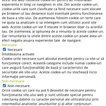
experienta in timp ce navighezi in site. Din aceste cookie-uri,
cookie-urile care sunt clasificate ca fiind necesare sunt stocate
pe browser-ul tau deoarece sunt esentiale pentru functionarea
de baza a site-ului. De asemenea, folosim cookie-uri terte care
ne ajuta sa analizam si sa intelegem cum utilizezi acest site
web. Aceste cookie-uri vor fi stocate in browser doar cu acordul
tau. De asemenea, ai optiunea de a renunta la aceste cookie-uri.
Dar renuntarea la unele dintre aceste cookie-uri poate avea un
efect negativ asupra experientei tale de navigare.
Necesare
Necesare
Întotdeauna activate
Cookie-urile necesare sunt absolut esențiale pentru ca site-ul să
funcționeze corect. Această categorie include numai cookie-uri
care asigură funcționalități de bază și caracteristici de
securitate ale site-ului. Aceste cookie-uri nu stochează nicio
informație personală.
Non-necesare
Non-necesare
Orice cookie-uri care nu pot fi deosebit de necesare pentru
funcționarea site-ului web și sunt utilizate special pentru
colectarea datelor cu caracter personal ale utilizatorului prin
intermediul analizelor, anunțurilor și al altor conținuturi