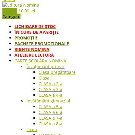
0
items
/
0,00
lei
Categorii
LICHIDARE DE STOC
ÎN CURS DE APARIŢIE
PROMOȚII!
PACHETE PROMOTIONALE
RIGHTS NOMINA
ATELIERE LECTURĂ
CARTE ŞCOLARA NOMINA
Învățământ primar
Clasa pregătitoare
Clasa 1
CLASA a 2-a
CLASA a 3-a
CLASA a 4-a
Învățământ gimnazial
CLASA a 5-a
CLASA a 6-a
CLASA a 7-a
CLASA a 8-a
Liceu