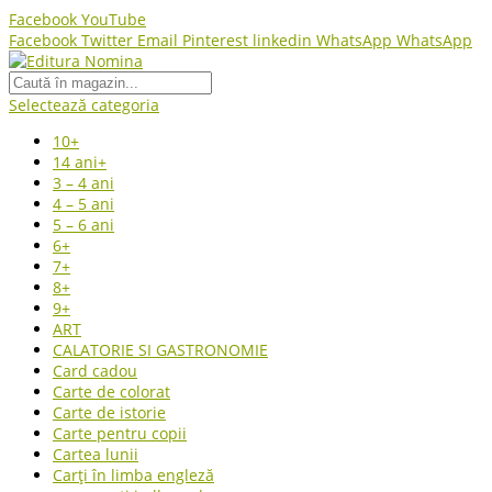
Facebook
YouTube
Facebook
Twitter
Email
Pinterest
linkedin
WhatsApp
WhatsApp
Selectează categoria
10+
14 ani+
3 – 4 ani
4 – 5 ani
5 – 6 ani
6+
7+
8+
9+
ART
CALATORIE SI GASTRONOMIE
Card cadou
Carte de colorat
Carte de istorie
Carte pentru copii
Cartea lunii
Carți în limba engleză