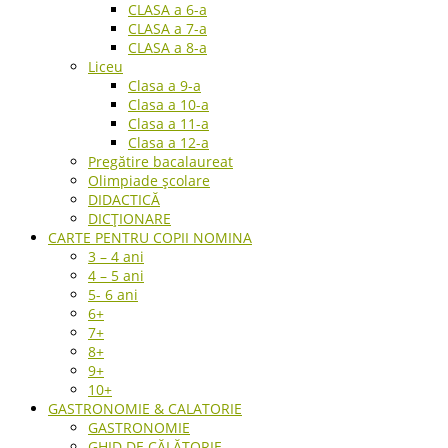
CLASA a 6-a
CLASA a 7-a
CLASA a 8-a
Liceu
Clasa a 9-a
Clasa a 10-a
Clasa a 11-a
Clasa a 12-a
Pregătire bacalaureat
Olimpiade școlare
DIDACTICĂ
DICȚIONARE
CARTE PENTRU COPII NOMINA
3 – 4 ani
4 – 5 ani
5- 6 ani
6+
7+
8+
9+
10+
GASTRONOMIE & CALATORIE
GASTRONOMIE
GHID DE CĂLĂTORIE