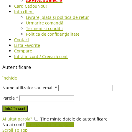
ARHIVA SUBIECTE
Card Cadou
Nou!
Info client
Livrare, plată și politica de retur
Urmarire comandă
Termeni si conditii
Politica de confidențialitate
Contact
Lista Favorite
Compare
Intră in cont / Creează cont
Autentificare
închide
Nume utilizator sau email
*
Parola
*
Intră în cont
Ai uitat parola?
Ține minte datele de autentificare
Nu ai cont?
Creează cont în magazin
Scroll To Top