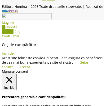
Editura Nomina |
2026 Toate drepturile rezervate. | Realizat de
Blue
Press
Magazin
0
Favorite
0
items
Coș
Contul meu
Coș de cumpărături
închide
Acest site foloseste cookie-uri pentru a te asigura ca beneficiezi
de cea mai buna experienta pe site-ul nostru.
Setari
cookies
Accept
Manage consent
Închide
Prezentare generală a confidențialității
Acest site web foloseste cookie-uri pentru ati îmbunatati