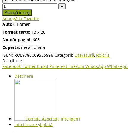
Adaugă în coș
Adaugă la Favorite
Autor:
Homer
Format carte:
13 x 20
Număr pagini:
608
Coperta:
necartonată
ISBN:
ROL9786069555996
Categorii:
Literatură
,
Rolcris
Distribuie
Facebook
Twitter
Email
Pinterest
linkedin
WhatsApp
WhatsApp
Descriere
Donație Asociația InteligenT
Info Livrare și plată