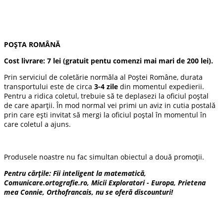
POȘTA ROMÂNĂ
Cost livrare:
7 lei
(gratuit pentu comenzi mai mari de 200 lei).
Prin serviciul de coletărie normăla al Poștei Române, durata
transportului este de circa
3-4 zile
din momentul expedierii.
Pentru a ridica coletul, trebuie să te deplasezi la oficiul poștal
de care aparții. În mod normal vei primi un aviz in cutia postală
prin care ești invitat să mergi la oficiul poștal în momentul în
care coletul a ajuns.
Produsele noastre nu fac simultan obiectul a două promoții.
Pentru cărțile: Fii inteligent la matematică,
Comunicare.ortografie.ro, Micii Exploratori - Europa, Prietena
mea Connie, Orthofrancais, nu se oferă discounturi!