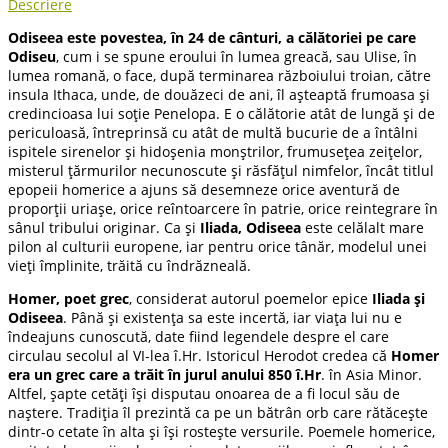
Descriere
Odiseea este povestea, în 24 de cânturi, a călătoriei pe care
Odiseu
, cum i se spune eroului în lumea greacă, sau Ulise, în
lumea romană, o face, după terminarea războiului troian, către
insula Ithaca, unde, de douăzeci de ani, îl așteaptă frumoasa și
credincioasa lui soție Penelopa. E o călătorie atât de lungă și de
periculoasă, întreprinsă cu atât de multă bucurie de a întâlni
ispitele sirenelor și hidoșenia monștrilor, frumusețea zeițelor,
misterul țărmurilor necunoscute și răsfățul nimfelor, încât titlul
epopeii homerice a ajuns să desemneze orice aventură de
proporții uriașe, orice reîntoarcere în patrie, orice reintegrare în
sânul tribului originar. Ca și
Iliada, Odiseea
este celălalt mare
pilon al culturii europene, iar pentru orice tânăr, modelul unei
vieți împlinite, trăită cu îndrăzneală.
Homer, poet grec
, considerat autorul poemelor epice
Iliada și
Odiseea
. Până și existența sa este incertă, iar viața lui nu e
îndeajuns cunoscută, date fiind legendele despre el care
circulau secolul al VI-lea î.Hr. Istoricul Herodot credea că
Homer
era un grec care a trăit în jurul anului 850 î.Hr
. în Asia Minor.
Altfel, șapte cetăți își disputau onoarea de a fi locul său de
naștere. Tradiția îl prezintă ca pe un bătrân orb care rătăcește
dintr-o cetate în alta și își rostește versurile. Poemele homerice,