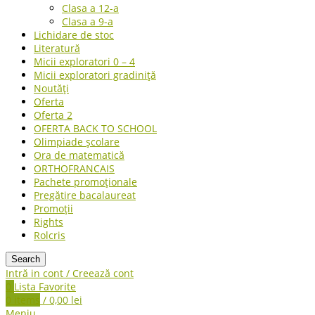
Clasa a 12-a
Clasa a 9-a
Lichidare de stoc
Literatură
Micii exploratori 0 – 4
Micii exploratori gradiniță
Noutăți
Oferta
Oferta 2
OFERTA BACK TO SCHOOL
Olimpiade școlare
Ora de matematică
ORTHOFRANCAIS
Pachete promoționale
Pregătire bacalaureat
Promoții
Rights
Rolcris
Search
Intră in cont / Creează cont
0
Lista Favorite
0
items
/
0,00
lei
Meniu