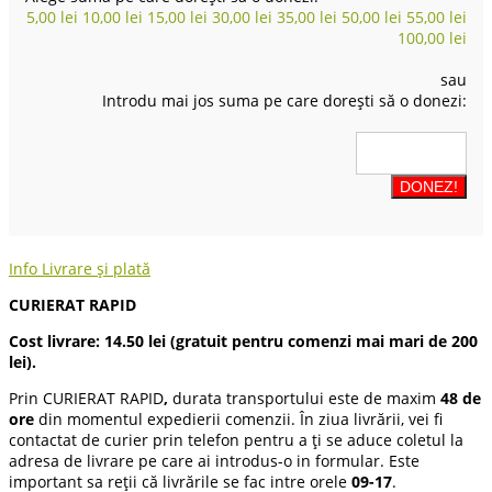
5,00
lei
10,00
lei
15,00
lei
30,00
lei
35,00
lei
50,00
lei
55,00
lei
100,00
lei
sau
Introdu mai jos suma pe care dorești să o donezi:
Info Livrare și plată
CURIERAT RAPID
Cost livrare: 14.50 lei (gratuit pentru comenzi mai mari de 200
lei).
Prin CURIERAT RAPID
,
durata transportului este de maxim
48 de
ore
din momentul expedierii comenzii. În ziua livrării, vei fi
contactat de curier prin telefon pentru a ți se aduce coletul la
adresa de livrare pe care ai introdus-o in formular. Este
important sa reții că livrările se fac intre orele
09-17
.