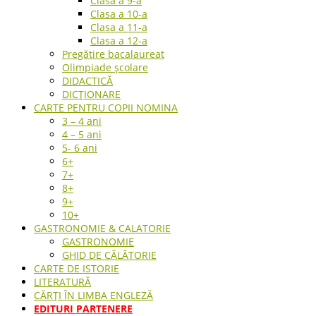
Clasa a 9-a
Clasa a 10-a
Clasa a 11-a
Clasa a 12-a
Pregătire bacalaureat
Olimpiade școlare
DIDACTICĂ
DICȚIONARE
CARTE PENTRU COPII NOMINA
3 – 4 ani
4 – 5 ani
5- 6 ani
6+
7+
8+
9+
10+
GASTRONOMIE & CALATORIE
GASTRONOMIE
GHID DE CĂLĂTORIE
CARTE DE ISTORIE
LITERATURĂ
CĂRȚI ÎN LIMBA ENGLEZĂ
EDITURI PARTENERE