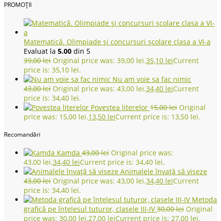
PROMOȚII
Matematică. Olimpiade și concursuri școlare clasa a VI-a
Evaluat la
5.00
din 5
39,00
lei
Original price was: 39,00 lei.
35,10
lei
Current
price is: 35,10 lei.
Nu am voie sa fac nimic
43,00
lei
Original price was: 43,00 lei.
34,40
lei
Current
price is: 34,40 lei.
Povestea literelor
15,00
lei
Original
price was: 15,00 lei.
13,50
lei
Current price is: 13,50 lei.
Recomandări
Kamda
43,00
lei
Original price was:
43,00 lei.
34,40
lei
Current price is: 34,40 lei.
Animalele învață să viseze
43,00
lei
Original price was: 43,00 lei.
34,40
lei
Current
price is: 34,40 lei.
Metoda
grafică pe înțelesul tuturor, clasele III-IV
30,00
lei
Original
price was: 30,00 lei.
27,00
lei
Current price is: 27,00 lei.