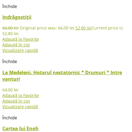
Închide
Indrăgostiții
66,00
lei
Original price was: 66,00 lei.
52,80
lei
Current price is:
52,80 lei.
Adaugă la Favorite
Adaugă în coș
Vizualizare rapidă
Închide
La Medeleni. Hotarul nestatornic * Drumuri * Intre
vanturi
64,00
lei
Adaugă la Favorite
Adaugă în coș
Vizualizare rapidă
Închide
Cartea lui Enoh