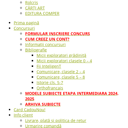
Rolcris
CĂRȚI ART
EDITURA COMPER
Prima pagină
Concursuri
FORMULAR INSCRIERE CONCURS
CUM CREEZ UN CONT?
Informații concursuri
Bibliografie
Micii exploratori grădiniță
Micii exploratori clasele 0 – 4
Fii InteligenT
Comunicare, clasele 2 – 4
Comunicare, clasele 5 – 8
Istorie cls. 5-7
Orthofrancais
MODELE SUBIECTE ETAPA INTERMEDIARA 2024,
2025
ARHIVA SUBIECTE
Card Cadou
Nou!
Info client
Livrare, plată și politica de retur
Urmarire comandă