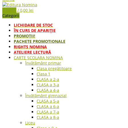
0
items
/
0,00
lei
Categorii
LICHIDARE DE STOC
ÎN CURS DE APARIŢIE
PROMOȚII!
PACHETE PROMOTIONALE
RIGHTS NOMINA
ATELIERE LECTURĂ
CARTE ŞCOLARA NOMINA
Învățământ primar
Clasa pregătitoare
Clasa 1
CLASA a 2-a
CLASA a 3-a
CLASA a 4-a
Învățământ gimnazial
CLASA a 5-a
CLASA a 6-a
CLASA a 7-a
CLASA a 8-a
Liceu