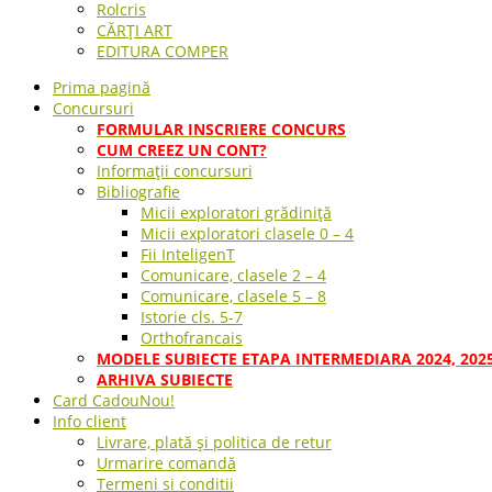
Rolcris
CĂRȚI ART
EDITURA COMPER
Prima pagină
Concursuri
FORMULAR INSCRIERE CONCURS
CUM CREEZ UN CONT?
Informații concursuri
Bibliografie
Micii exploratori grădiniță
Micii exploratori clasele 0 – 4
Fii InteligenT
Comunicare, clasele 2 – 4
Comunicare, clasele 5 – 8
Istorie cls. 5-7
Orthofrancais
MODELE SUBIECTE ETAPA INTERMEDIARA 2024, 202
ARHIVA SUBIECTE
Card Cadou
Nou!
Info client
Livrare, plată și politica de retur
Urmarire comandă
Termeni si conditii