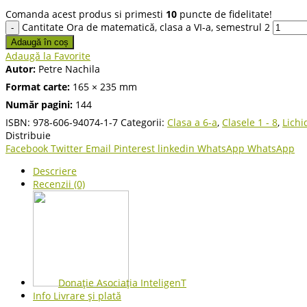
Comanda acest produs si primesti
10
puncte de fidelitate!
Cantitate Ora de matematică, clasa a VI-a, semestrul 2
Adaugă în coș
Adaugă la Favorite
Autor:
Petre Nachila
Format carte:
165 × 235 mm
Număr pagini:
144
ISBN:
978-606-94074-1-7
Categorii:
Clasa a 6-a
,
Clasele 1 - 8
,
Lichi
Distribuie
Facebook
Twitter
Email
Pinterest
linkedin
WhatsApp
WhatsApp
Descriere
Recenzii (0)
Donație Asociația InteligenT
Info Livrare și plată