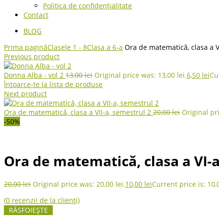
Politica de confidențialitate
Contact
BLOG
Prima pagină
Clasele 1 - 8
Clasa a 6-a
Ora de matematică, clasa a V
Previous product
Donna Alba - vol 2
13,00
lei
Original price was: 13,00 lei.
6,50
lei
Cur
Întoarce-te la lista de produse
Next product
Ora de matematică, clasa a VII-a, semestrul 2
20,00
lei
Original pri
-50%
Ora de matematică, clasa a VI-a
20,00
lei
Original price was: 20,00 lei.
10,00
lei
Current price is: 10,0
(
0
recenzii de la clienți)
RĂSFOIEȘTE