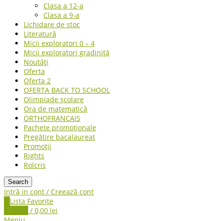
Clasa a 12-a
Clasa a 9-a
Lichidare de stoc
Literatură
Micii exploratori 0 – 4
Micii exploratori gradiniță
Noutăți
Oferta
Oferta 2
OFERTA BACK TO SCHOOL
Olimpiade școlare
Ora de matematică
ORTHOFRANCAIS
Pachete promoționale
Pregătire bacalaureat
Promoții
Rights
Rolcris
Search
Intră in cont / Creează cont
0
Lista Favorite
0
items
/
0,00
lei
Meniu