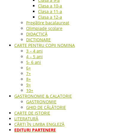
Clasa a 9-a
Clasa a 10-a
Clasa a 11-a
Clasa a 12-a
Pregătire bacalaureat
Olimpiade școlare
DIDACTICĂ
DICȚIONARE
CARTE PENTRU COPII NOMINA
3 – 4 ani
4 – 5 ani
5- 6 ani
6+
7+
8+
9+
10+
GASTRONOMIE & CALATORIE
GASTRONOMIE
GHID DE CĂLĂTORIE
CARTE DE ISTORIE
LITERATURĂ
CĂRȚI ÎN LIMBA ENGLEZĂ
EDITURI PARTENERE