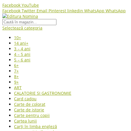
Facebook
YouTube
Facebook
Twitter
Email
Pinterest
linkedin
WhatsApp
WhatsApp
Selectează categoria
10+
14 ani+
3 – 4 ani
4 – 5 ani
5 – 6 ani
6+
7+
8+
9+
ART
CALATORIE SI GASTRONOMIE
Card cadou
Carte de colorat
Carte de istorie
Carte pentru copii
Cartea lunii
Carți în limba engleză