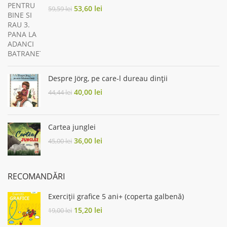
Original
Current
53,60
lei
59,59
lei
price
price
was:
is:
59,59 lei.
53,60 lei.
Despre Jörg, pe care-l dureau dinţii
Original
Current
40,00
lei
44,44
lei
price
price
was:
is:
44,44 lei.
40,00 lei.
Cartea junglei
Original
Current
36,00
lei
45,00
lei
price
price
was:
is:
45,00 lei.
36,00 lei.
RECOMANDĂRI
Exerciții grafice 5 ani+ (coperta galbenă)
Original
Current
15,20
lei
19,00
lei
price
price