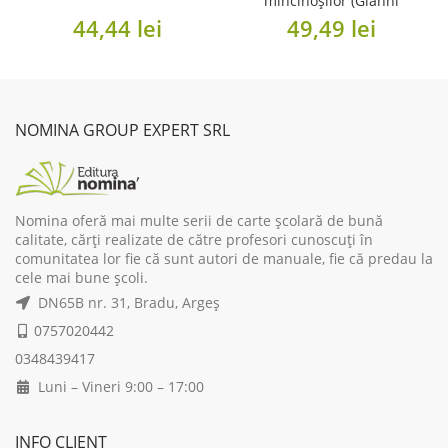
mincinoșilor (Gianni
Rodari)
44,44
lei
49,49
lei
NOMINA GROUP EXPERT SRL
Nomina oferă mai multe serii de carte școlară de bună
calitate, cărți realizate de către profesori cunoscuți în
comunitatea lor fie că sunt autori de manuale, fie că predau la
cele mai bune școli.
DN65B nr. 31, Bradu, Argeș
0757020442
0348439417
Luni – Vineri 9:00 – 17:00
INFO CLIENT