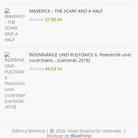
was:
is:
19,00 lei.
15,20 lei.
MAVERICK - THE SCARF AND A HALF
Original
Current
27,00
lei
36,00
lei
price
price
was:
is:
36,00 lei.
27,00 lei.
ÎNSEMNĂRILE UNEI PUȘTOAICE 6. Povestirile unei
cuceritoare... [cartonat, 2018]
Original
Current
44,54
lei
49,49
lei
price
price
was:
is:
49,49 lei.
44,54 lei.
Editura Nomina |
2026 Toate drepturile rezervate. |
Realizat de
Blue
Press