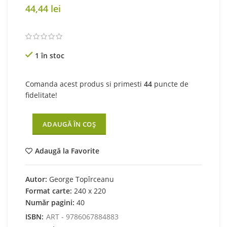
44,44
lei
1 în stoc
Comanda acest produs si primesti
44
puncte de
fidelitate!
ADAUGĂ ÎN COȘ
Adaugă la Favorite
Autor:
George Topîrceanu
Format carte:
240 x 220
Număr pagini:
40
ISBN:
ART - 9786067884883