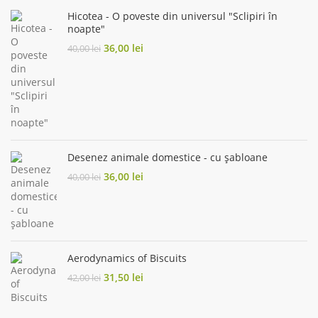
Hicotea - O poveste din universul "Sclipiri în
noapte"
Original
Current
36,00
lei
40,00
lei
price
price
was:
is:
40,00 lei.
36,00 lei.
Desenez animale domestice - cu șabloane
Original
Current
36,00
lei
40,00
lei
price
price
was:
is:
40,00 lei.
36,00 lei.
Aerodynamics of Biscuits
Original
Current
31,50
lei
42,00
lei
price
price
was:
is:
42,00 lei.
31,50 lei.