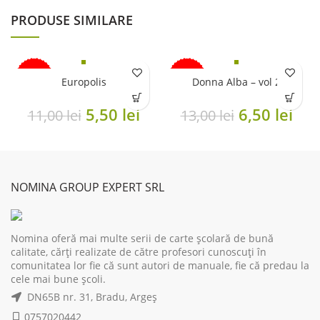
PRODUSE SIMILARE
-50%
-50%
Europolis
Donna Alba – vol 2
ÎN CURÂND
Original
Current
Original
Cur
5,50
lei
6,50
lei
11,00
lei
13,00
lei
price
price
price
pri
was:
is:
was:
is:
11,00 lei.
5,50 lei.
13,00 lei.
6,50
NOMINA GROUP EXPERT SRL
Nomina oferă mai multe serii de carte școlară de bună
calitate, cărți realizate de către profesori cunoscuți în
comunitatea lor fie că sunt autori de manuale, fie că predau la
cele mai bune școli.
DN65B nr. 31, Bradu, Argeș
0757020442