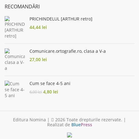
RECOMANDĂRI
PRICHINDELUL [ARTHUR retro]
44,44
lei
Comunicare.ortografie.ro, clasa a V-a
27,00
lei
Cum se face 4-5 ani
Original
Current
4,80
lei
6,00
lei
price
price
was:
is:
6,00 lei.
4,80 lei.
Editura Nomina |
2026 Toate drepturile rezervate. |
Realizat de
Blue
Press