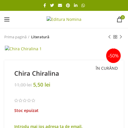
0
Prima pagină
Literatură
-50%
ÎN CURÂND
Chira Chiralina
Original
Current
5,50
lei
11,00
lei
price
price
was:
is:
11,00 lei.
5,50 lei.
Stoc epuizat
Introdu mai jos adresa ta de email.