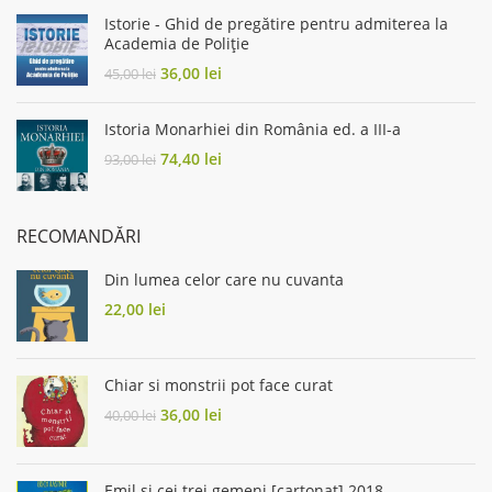
55,00 lei.
49,50 lei.
Istorie - Ghid de pregătire pentru admiterea la
Academia de Poliţie
Original
Current
36,00
lei
45,00
lei
price
price
was:
is:
Istoria Monarhiei din România ed. a III-a
45,00 lei.
36,00 lei.
Original
Current
74,40
lei
93,00
lei
price
price
was:
is:
93,00 lei.
74,40 lei.
RECOMANDĂRI
Din lumea celor care nu cuvanta
22,00
lei
Chiar si monstrii pot face curat
Original
Current
36,00
lei
40,00
lei
price
price
was:
is:
40,00 lei.
36,00 lei.
Emil și cei trei gemeni [cartonat] 2018