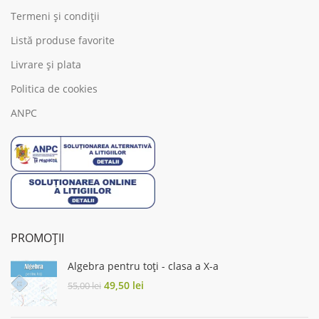
Termeni și condiții
Listă produse favorite
Livrare și plata
Politica de cookies
ANPC
PROMOȚII
Algebra pentru toți - clasa a X-a
Original
Current
49,50
lei
55,00
lei
price
price
was:
is: