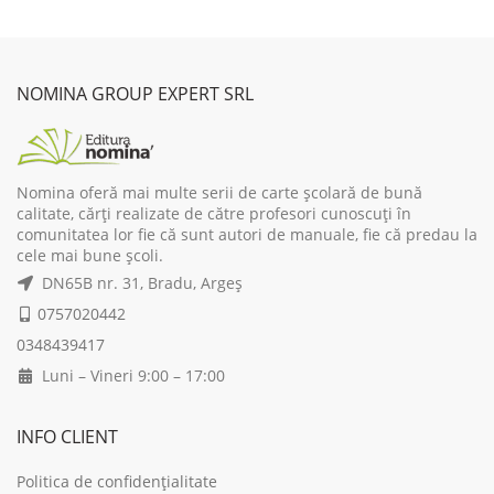
price
price
price
pri
was:
is:
was:
is:
44,44 lei.
40,00 lei.
59,59 lei.
53,
NOMINA GROUP EXPERT SRL
Nomina oferă mai multe serii de carte școlară de bună
calitate, cărți realizate de către profesori cunoscuți în
comunitatea lor fie că sunt autori de manuale, fie că predau la
cele mai bune școli.
DN65B nr. 31, Bradu, Argeș
0757020442
0348439417
Luni – Vineri 9:00 – 17:00
INFO CLIENT
Politica de confidențialitate