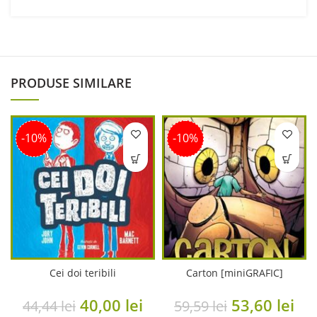
PRODUSE SIMILARE
-10%
-10%
Cei doi teribili
Carton [miniGRAFIC]
Original
Current
Original
Cu
40,00
lei
53,60
lei
44,44
lei
59,59
lei