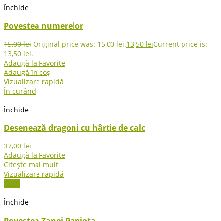
Închide
Povestea numerelor
15,00
lei
Original price was: 15,00 lei.
13,50
lei
Current price is:
13,50 lei.
Adaugă la Favorite
Adaugă în coș
Vizualizare rapidă
În curând
Închide
Desenează dragoni cu hârtie de calc
37,00
lei
Adaugă la Favorite
Citește mai mult
Vizualizare rapidă
-20%
Închide
Povestea Zanei Papiota