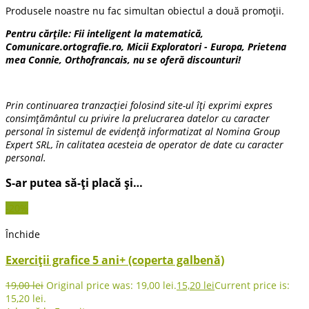
Produsele noastre nu fac simultan obiectul a două promoții.
Pentru cărțile: Fii inteligent la matematică,
Comunicare.ortografie.ro, Micii Exploratori - Europa, Prietena
mea Connie, Orthofrancais, nu se oferă discounturi!
Prin continuarea tranzacției folosind site-ul îți exprimi expres
consimțământul cu privire la prelucrarea datelor cu caracter
personal în sistemul de evidență informatizat al Nomina Group
Expert SRL, în calitatea acesteia de operator de date cu caracter
personal.
S-ar putea să-ți placă și…
-20%
Închide
Exerciții grafice 5 ani+ (coperta galbenă)
19,00
lei
Original price was: 19,00 lei.
15,20
lei
Current price is:
15,20 lei.