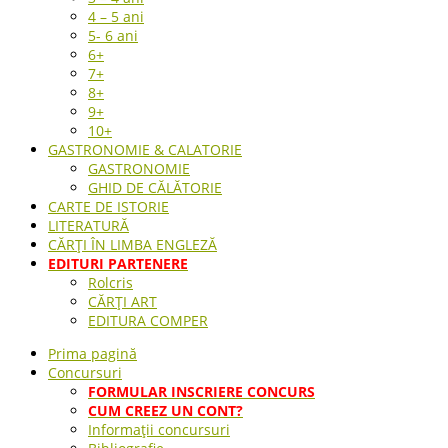
4 – 5 ani
5- 6 ani
6+
7+
8+
9+
10+
GASTRONOMIE & CALATORIE
GASTRONOMIE
GHID DE CĂLĂTORIE
CARTE DE ISTORIE
LITERATURĂ
CĂRȚI ÎN LIMBA ENGLEZĂ
EDITURI PARTENERE
Rolcris
CĂRȚI ART
EDITURA COMPER
Prima pagină
Concursuri
FORMULAR INSCRIERE CONCURS
CUM CREEZ UN CONT?
Informații concursuri