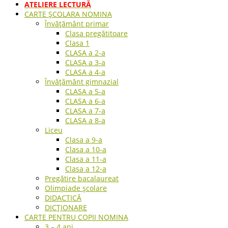
ATELIERE LECTURĂ
CARTE ŞCOLARA NOMINA
Învățământ primar
Clasa pregătitoare
Clasa 1
CLASA a 2-a
CLASA a 3-a
CLASA a 4-a
Învățământ gimnazial
CLASA a 5-a
CLASA a 6-a
CLASA a 7-a
CLASA a 8-a
Liceu
Clasa a 9-a
Clasa a 10-a
Clasa a 11-a
Clasa a 12-a
Pregătire bacalaureat
Olimpiade școlare
DIDACTICĂ
DICȚIONARE
CARTE PENTRU COPII NOMINA
3 – 4 ani