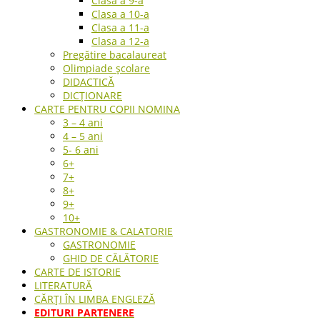
Clasa a 9-a
Clasa a 10-a
Clasa a 11-a
Clasa a 12-a
Pregătire bacalaureat
Olimpiade școlare
DIDACTICĂ
DICȚIONARE
CARTE PENTRU COPII NOMINA
3 – 4 ani
4 – 5 ani
5- 6 ani
6+
7+
8+
9+
10+
GASTRONOMIE & CALATORIE
GASTRONOMIE
GHID DE CĂLĂTORIE
CARTE DE ISTORIE
LITERATURĂ
CĂRȚI ÎN LIMBA ENGLEZĂ
EDITURI PARTENERE