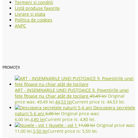
Termeni și condiții
Listă produse favorite
Livrare și plata
Politica de cookies
ANPC
PROMOȚII
ART - INSEMNARILE UNEI PUSTOAICE 9. Povestirile unei
fete fițoase nu chiar atât de tocilare
49,49
lei
Original
price was: 49,49 lei.
44,53
lei
Current price is: 44,53 lei.
Descopera secretele
naturii 5-6 ani
6,00
lei
Original price was:
6,00 lei.
4,80
lei
Current price is: 4,80 lei.
Nuvele - vol 1
11,00
lei
Original price was:
11,00 lei.
5,50
lei
Current price is: 5,50 lei.