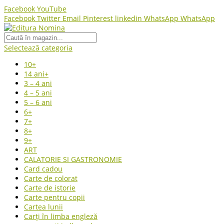
Facebook
YouTube
Facebook
Twitter
Email
Pinterest
linkedin
WhatsApp
WhatsApp
Selectează categoria
10+
14 ani+
3 – 4 ani
4 – 5 ani
5 – 6 ani
6+
7+
8+
9+
ART
CALATORIE SI GASTRONOMIE
Card cadou
Carte de colorat
Carte de istorie
Carte pentru copii
Cartea lunii
Carți în limba engleză