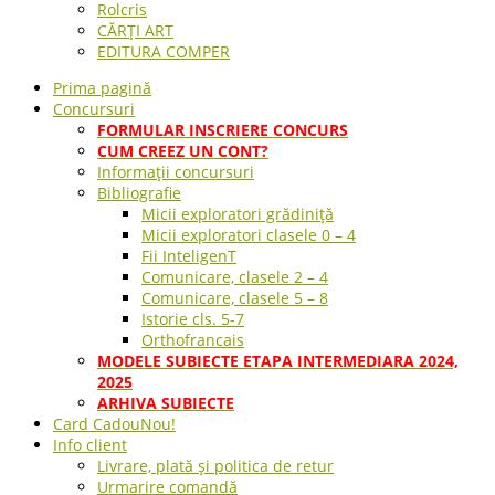
Rolcris
CĂRȚI ART
EDITURA COMPER
Prima pagină
Concursuri
FORMULAR INSCRIERE CONCURS
CUM CREEZ UN CONT?
Informații concursuri
Bibliografie
Micii exploratori grădiniță
Micii exploratori clasele 0 – 4
Fii InteligenT
Comunicare, clasele 2 – 4
Comunicare, clasele 5 – 8
Istorie cls. 5-7
Orthofrancais
MODELE SUBIECTE ETAPA INTERMEDIARA 2024,
2025
ARHIVA SUBIECTE
Card Cadou
Nou!
Info client
Livrare, plată și politica de retur
Urmarire comandă