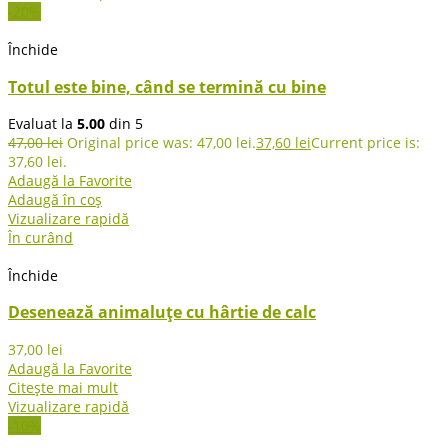
-20%
Închide
Totul este bine, când se termină cu bine
Evaluat la
5.00
din 5
47,00
lei
Original price was: 47,00 lei.
37,60
lei
Current price is:
37,60 lei.
Adaugă la Favorite
Adaugă în coș
Vizualizare rapidă
În curând
Închide
Desenează animaluțe cu hârtie de calc
37,00
lei
Adaugă la Favorite
Citește mai mult
Vizualizare rapidă
-10%