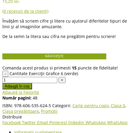
15,20 lei.
(
0
recenzii de la clienți)
Învățăm să scriem cifre și litere cu ajutorul diferitelor tipuri de
linii și al imaginilor amuzante.
De la semn la litera sau cifra ne pregătim pentru scriere!
RĂSFOIEȘTE
Comanda acest produs si primesti
15
puncte de fidelitate!
Cantitate Exerciții Grafice 6 (verde)
Adaugă în coș
Adaugă la Favorite
Număr pagini:
48
ISBN:
978-606-535-624-5
Categorii:
Carte pentru copii
,
Clasa 0
,
Clasa pregătitoare
,
Promoții
Distribuie
Facebook
Twitter
Email
Pinterest
linkedin
WhatsApp
WhatsApp
Informații suplimentare