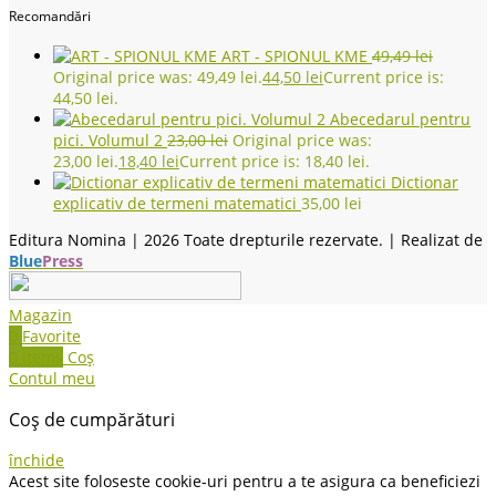
Recomandări
ART - SPIONUL KME
49,49
lei
Original price was: 49,49 lei.
44,50
lei
Current price is:
44,50 lei.
Abecedarul pentru
pici. Volumul 2
23,00
lei
Original price was:
23,00 lei.
18,40
lei
Current price is: 18,40 lei.
Dictionar
explicativ de termeni matematici
35,00
lei
Editura Nomina |
2026 Toate drepturile rezervate. | Realizat de
Blue
Press
Magazin
0
Favorite
0
items
Coș
Contul meu
Coș de cumpărături
închide
Acest site foloseste cookie-uri pentru a te asigura ca beneficiezi