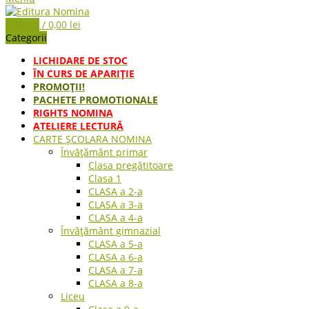
0
items
/
0,00
lei
Categorii
LICHIDARE DE STOC
ÎN CURS DE APARIŢIE
PROMOȚII!
PACHETE PROMOTIONALE
RIGHTS NOMINA
ATELIERE LECTURĂ
CARTE ŞCOLARA NOMINA
Învățământ primar
Clasa pregătitoare
Clasa 1
CLASA a 2-a
CLASA a 3-a
CLASA a 4-a
Învățământ gimnazial
CLASA a 5-a
CLASA a 6-a
CLASA a 7-a
CLASA a 8-a
Liceu