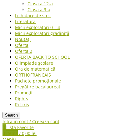
Clasa a 12-a
Clasa a 9-a
Lichidare de stoc
Literatură
Micii exploratori 0 – 4
Micii exploratori gradiniță
Noutăți
Oferta
Oferta 2
OFERTA BACK TO SCHOOL
Olimpiade școlare
Ora de matematică
ORTHOFRANCAIS
Pachete promoționale
Pregătire bacalaureat
Promoții
Rights
Rolcris
Search
Intră in cont / Creează cont
0
Lista Favorite
0
items
/
0,00
lei
Meniu