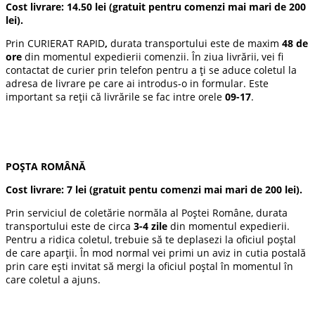
Cost livrare: 14.50 lei (gratuit pentru comenzi mai mari de 200
lei).
Prin CURIERAT RAPID
,
durata transportului este de maxim
48 de
ore
din momentul expedierii comenzii. În ziua livrării, vei fi
contactat de curier prin telefon pentru a ți se aduce coletul la
adresa de livrare pe care ai introdus-o in formular. Este
important sa reții că livrările se fac intre orele
09-17
.
POȘTA ROMÂNĂ
Cost livrare:
7 lei
(gratuit pentu comenzi mai mari de 200 lei).
Prin serviciul de coletărie normăla al Poștei Române, durata
transportului este de circa
3-4 zile
din momentul expedierii.
Pentru a ridica coletul, trebuie să te deplasezi la oficiul poștal
de care aparții. În mod normal vei primi un aviz in cutia postală
prin care ești invitat să mergi la oficiul poștal în momentul în
care coletul a ajuns.