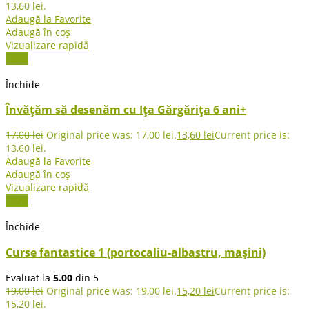
13,60 lei.
Adaugă la Favorite
Adaugă în coș
Vizualizare rapidă
-20%
Închide
Învățăm să desenăm cu Ița Gărgărița 6 ani+
17,00
lei
Original price was: 17,00 lei.
13,60
lei
Current price is:
13,60 lei.
Adaugă la Favorite
Adaugă în coș
Vizualizare rapidă
-20%
Închide
Curse fantastice 1 (portocaliu-albastru, mașini)
Evaluat la
5.00
din 5
19,00
lei
Original price was: 19,00 lei.
15,20
lei
Current price is:
15,20 lei.