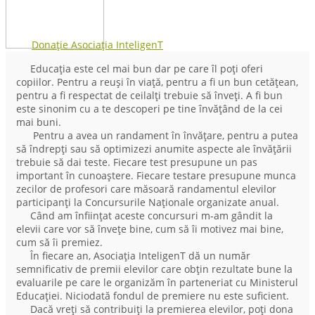
Donație Asociația InteligenT
Educația este cel mai bun dar pe care îl poți oferi
copiilor. Pentru a reuși în viață, pentru a fi un bun cetățean,
pentru a fi respectat de ceilalți trebuie să înveți. A fi bun
este sinonim cu a te descoperi pe tine învățând de la cei
mai buni.
Pentru a avea un randament în învățare, pentru a putea
să îndrepți sau să optimizezi anumite aspecte ale învățării
trebuie să dai teste. Fiecare test presupune un pas
important în cunoaștere. Fiecare testare presupune munca
zecilor de profesori care măsoară randamentul elevilor
participanți la Concursurile Naționale organizate anual.
Când am înființat aceste concursuri m-am gândit la
elevii care vor să învețe bine, cum să îi motivez mai bine,
cum să îi premiez.
În fiecare an, Asociația InteligenT dă un număr
semnificativ de premii elevilor care obțin rezultate bune la
evaluarile pe care le organizăm în parteneriat cu Ministerul
Educației. Niciodată fondul de premiere nu este suficient.
Dacă vreți să contribuiți la premierea elevilor, poți dona